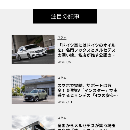
注目の記事
コラム
「ドイツ車にはドイツのオイル
を」名門フックスとメルセデス
の深い縁。名店が推す公認の安
心と、Cクラスで味わうシルキー
2026 8/6
な走り〈PR〉
コラム
スマホで完結、サポートは万
全！ 新型EV「インスター」で実
感するヒョンデの「4つの安心」
【第1回・ヒョンデ6つの疑問：
2026 7/31
Why? Hyundai?】〈PR〉
コラム
全国からメルセデスが集う埼玉