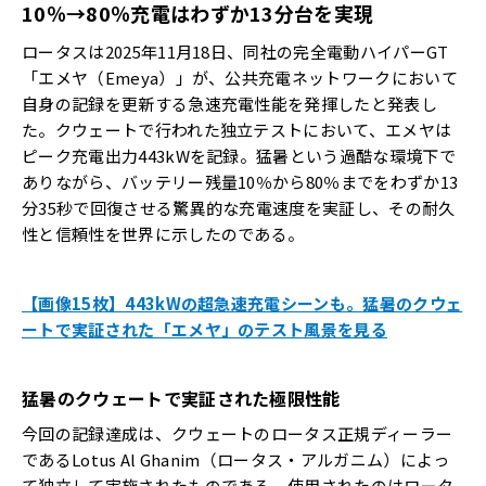
10
％→
80
％充電はわずか
13
分台を実現
ロータスは2025年11月18日、同社の完全電動ハイパーGT
「エメヤ（Emeya）」が、公共充電ネットワークにおいて
自身の記録を更新する急速充電性能を発揮したと発表し
た。クウェートで行われた独立テストにおいて、エメヤは
ピーク充電出力443kWを記録。猛暑という過酷な環境下で
ありながら、バッテリー残量10％から80％までをわずか13
分35秒で回復させる驚異的な充電速度を実証し、その耐久
性と信頼性を世界に示したのである。
【画像15枚】443kWの超急速充電シーンも。猛暑のクウェ
ートで実証された「エメヤ」のテスト風景を見る
猛暑のクウェートで実証された極限性能
今回の記録達成は、クウェートのロータス正規ディーラー
であるLotus Al Ghanim（ロータス・アルガニム）によっ
て独立して実施されたものである。使用されたのはロータ