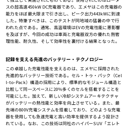
スの超高速450kW DC充電器であり、エメヤはこの充電器の
能力をほぼ最大限まで引き出し、ピーク出力443kWに到達
した。特筆すべきは、このテストが同地域の猛暑の中で行
われた点である。通常、高温環境はEVの充電性能に悪影響
を及ぼすが、今回の成功は車両と充電器双方の優れた熱管
理性能、耐久性、そして効率性を裏付ける結果となった。
記録を支える先進のバッテリー・テクノロジー
この卓越した充電性能を支えるのは、エメヤに採用された
先進的なバッテリー技術である。セル・トゥ・パック（Cel
l-to-Pack）構造の採用により、標準的なモジュール構造と
比較して同一スペースに20％多くのセルを搭載することを
可能にした。加えて、新しい冷却システムアーキテクチャ
がバッテリーの熱性能と効率を向上させている。また、最
先端の800V充電システムを搭載しており、どのような充電
器を使用しても急速充電と高い効率を提供するよう設計さ
れている。なお、この技術は同社のハイパーSUV「エレト