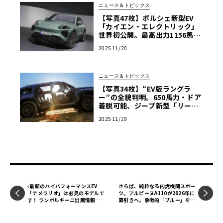
ニュース＆トピックス
【写真47枚】ポルシェ新型EV
「カイエン・エレクトリック」
世界初公開。最高出力1156馬
力・航続642kmの最強SUV誕生
2025 11/20
ニュース＆トピックス
【写真34枚】“EV版ラングラ
ー”の全貌判明。650馬力・ドア
着脱可能、ジープ新型「リーコ
ン」は本気のクロカンBEV
2025 11/19
最新のハイパフォーマンスEV
さらば、純粋なる内燃機関スポー
「テメラリオ」は必見のモデルで
ツ。アルピーヌA110が2026年に
す！ ランボルギーニ出展情報【E
幕引きへ。象徴的「ブルー」を纏
V:LIFE KOBE 2025】
った最後の日本限定車、70台が
登場