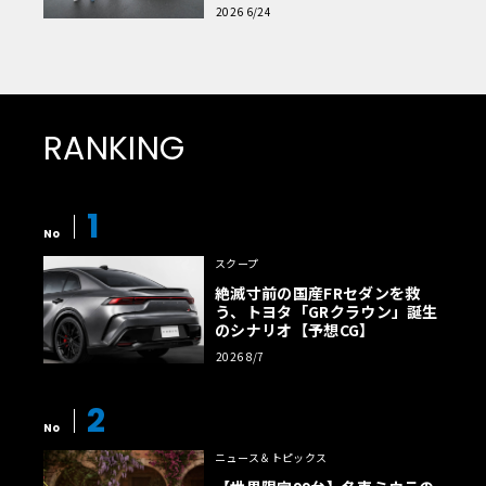
読者一気乗りレポート
2026 6/24
RANKING
1
No
スクープ
絶滅寸前の国産FRセダンを救
う、トヨタ「GRクラウン」誕生
のシナリオ【予想CG】
2026 8/7
2
No
ニュース＆トピックス