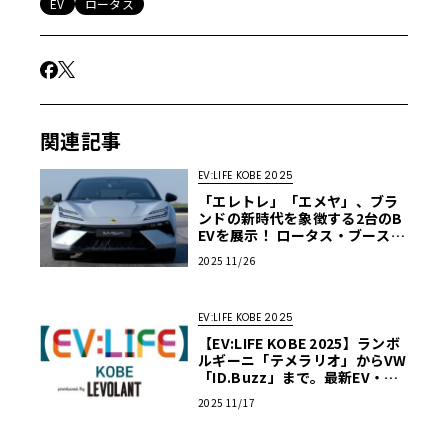
EV
ロータス
関連記事
EV:LIFE KOBE 2025
「エレトレ」「エメヤ」、ブラ
ンドの新時代を象徴する2台のB
EVを展示！ ロータス・ブース出
展情報【EV:LIFE KOBE 2025】
2025 11/26
EV:LIFE KOBE 2025
【EV:LIFE KOBE 2025】ランボ
ルギーニ「テメラリオ」からVW
「ID.Buzz」まで。最新EV・PH
EVが神戸に集結、11月29・30
2025 11/17
日開催