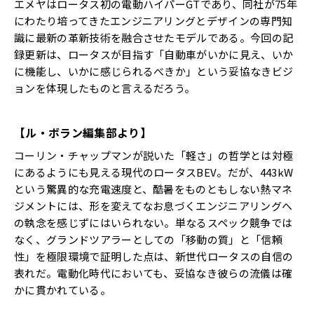
エメヤはロータス初の電動ハイパーGTであり、同社が75年
にわたり培ってきたエンジニアリングとデザインの専門知
識に最新の革新技術を融合させたモデルである。今回の記
録更新は、ロータスが目指す「自動車がいかに見え、いか
に機能し、いかに感じられるべきか」という妥協なきビジ
ョンを体現したものと言えるだろう。
【ル・ボラン編集部より】
コーリン・チャップマンが説いた「軽さ」の哲学とは対極
にあるようにも見える現代のロータスBEV。だが、443kW
という驚異的な充電速度と、酷暑をものともしない熱マネ
ジメントには、形を変えてなお息づくエンジニアリングへ
の執念を感じずにはいられない。単なるスペック競争では
なく、グランドツアラーとしての「移動の質」と「信頼
性」を極限環境で証明した点は、新世代ロータスの自信の
表れだ。電動化時代においても、妥協なき彼らの流儀は確
かに貫かれている。