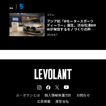
5
No
コラム
アジア初「Mモータースポーツ
ディーラー」誕生。渋谷松濤BM
Wが発信するモノづくりの矜持
【木下隆之コラム】
2026 8/7
ル・ボランとは
個人情報保護方針
お問合せ
広告掲載
運営会社