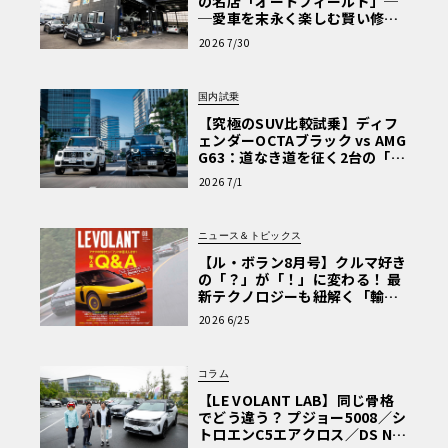
の名店「オートフィールド」─
─愛車を末永く楽しむ賢い修理
術と、プロがフックス製オイル
2026 7/30
を選ぶ理由〈PR〉
国内試乗
【究極のSUV比較試乗】ディフ
ェンダーOCTAブラック vs AMG
G63：道なき道を征く2台の「対
極的アプローチ」
2026 7/1
ニュース＆トピックス
【ル・ボラン8月号】クルマ好き
の「？」が「！」に変わる！ 最
新テクノロジーも紐解く「輸入
車Q&A」
2026 6/25
コラム
【LE VOLANT LAB】同じ骨格
でどう違う？ プジョー5008／シ
トロエンC5エアクロス／DS Nº4