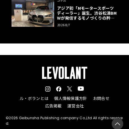
コラム
アジア初「Mモータースポーツ
ディーラー」誕生。渋谷松濤BM
Wが発信するモノづくりの矜持
【木下隆之コラム】
2026 8/7
ル・ボランとは
個人情報保護方針
お問合せ
広告掲載
運営会社
©2026 Geibunsha Publishing company Co.,Ltd All rights reserve
d.