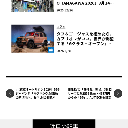
O TAMAGAWA 2026」3月14・1
5日に開催決定
2025 12/26
コラム
タフ＆ゴージャスを極めたら、
カブリオレがいい。世界が渇望
する「Gクラス・オープン」の
正体【中三川大地の車輪革命】
2026 1/28
第2回《LE VOLANT LAB》
【東京オートサロン2026】BBS
日産EVの「真打ち」登場。3代目
ジャパンが「マグネシウム鍛造」
リーフに航続521km・438万円
の新境地へ。名作LMの新色や、
からの「B5」。AUTECHも設定
フォルテガ22インチも一挙公開
〈PR〉
注目の記事