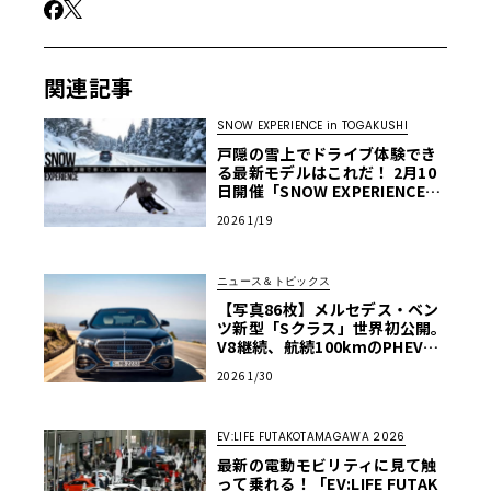
関連記事
SNOW EXPERIENCE in TOGAKUSHI
戸隠の雪上でドライブ体験でき
る最新モデルはこれだ！ 2月10
日開催「SNOW EXPERIENCE」
試乗車リスト公開
2026 1/19
ニュース＆トピックス
【写真86枚】メルセデス・ベン
ツ新型「Sクラス」世界初公開。
V8継続、航続100kmのPHEV、
そして革新のMB.OS。世界最高
2026 1/30
の1台はどこまで進化したのか？
EV:LIFE FUTAKOTAMAGAWA 2026
最新の電動モビリティに見て触
って乗れる！「EV:LIFE FUTAK