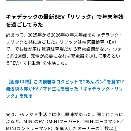
キャデラックの最新
BEV
「リリック」で年末年始
を過ごしてみた
訳あって、2025年から2026年の年末年始をキャデラック・
リリックと共に過ごした。リリックは電気自動車（EV）
で、でも我が家は賃貸駐車場だから充電設備がない。つま
り約2週間、充電が必要になれば充電器を探して走るとい
う“EVノマド生活”を体験した。
【画像13枚】この優雅なコクピットで“あんパン”を食す!?
渡辺慎太郎がEVノマド生活を送った「キャデラック・リリ
ック」を見る
実は、EVノマド生活には少し興味があった。聞くところに
よると、MINIのEV（MINIクーパーE／MINIエースマンE／
MINIカントリーマンE）を購入したオーナーの半数以上