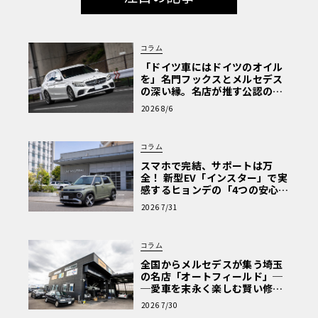
コラム
「ドイツ車にはドイツのオイル
を」名門フックスとメルセデス
の深い縁。名店が推す公認の安
心と、Cクラスで味わうシルキー
2026 8/6
な走り〈PR〉
コラム
スマホで完結、サポートは万
全！ 新型EV「インスター」で実
感するヒョンデの「4つの安心」
【第1回・ヒョンデ6つの疑問：
2026 7/31
Why? Hyundai?】〈PR〉
コラム
全国からメルセデスが集う埼玉
の名店「オートフィールド」─
─愛車を末永く楽しむ賢い修理
術と、プロがフックス製オイル
2026 7/30
を選ぶ理由〈PR〉