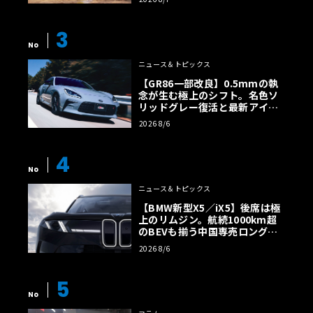
3
No
ニュース＆トピックス
【GR86一部改良】0.5mmの執
念が生む極上のシフト。名色ソ
リッドグレー復活と最新アイサ
イトでFRの極みへ
2026 8/6
4
No
ニュース＆トピックス
【BMW新型X5／iX5】後席は極
上のリムジン。航続1000km超
のBEVも揃う中国専売ロング仕
様の全貌
2026 8/6
5
No