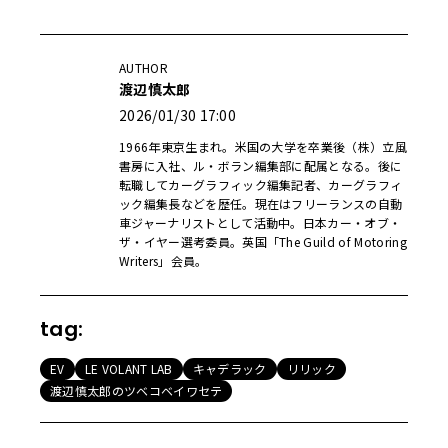
AUTHOR
渡辺慎太郎
2026/01/30 17:00
1966年東京生まれ。米国の大学を卒業後（株）立風
書房に入社、ル・ボラン編集部に配属となる。後に
転職してカーグラフィック編集記者、カーグラフィ
ック編集長などを歴任。現在はフリーランスの自動
車ジャーナリストとして活動中。日本カー・オブ・
ザ・イヤー選考委員。英国「The Guild of Motoring
Writers」会員。
tag:
EV
LE VOLANT LAB
キャデラック
リリック
渡辺慎太郎のツベコベイワセテ