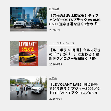
国内試乗
【究極のSUV比較試乗】ディフ
ェンダーOCTAブラック vs AMG
G63：道なき道を征く2台の「対
極的アプローチ」
2026 7/1
ニュース＆トピックス
【ル・ボラン8月号】クルマ好き
の「？」が「！」に変わる！ 最
新テクノロジーも紐解く「輸入
車Q&A」
2026 6/25
コラム
【LE VOLANT LAB】同じ骨格
でどう違う？ プジョー5008／シ
トロエンC5エアクロス／DS Nº4
読者一気乗りレポート
2026 6/24