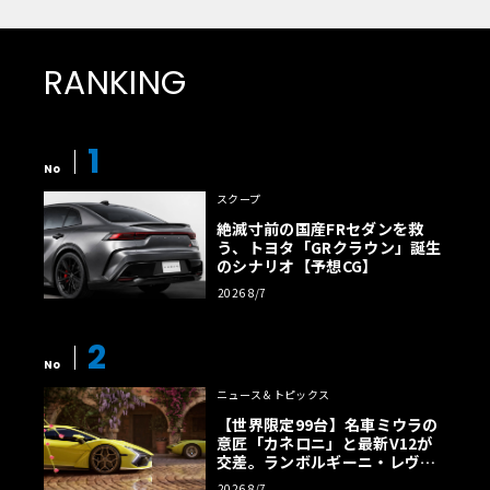
RANKING
1
No
スクープ
絶滅寸前の国産FRセダンを救
う、トヨタ「GRクラウン」誕生
のシナリオ【予想CG】
2026 8/7
2
No
ニュース＆トピックス
【世界限定99台】名車ミウラの
意匠「カネロニ」と最新V12が
交差。ランボルギーニ・レヴエ
ルトに60周年記念車が登場
2026 8/7