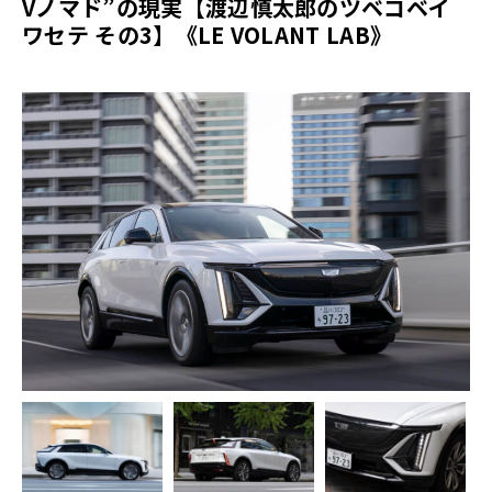
Vノマド”の現実【渡辺慎太郎のツベコベイ
ワセテ その3】《LE VOLANT LAB》