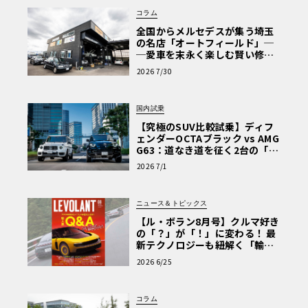
コラム
全国からメルセデスが集う埼玉
の名店「オートフィールド」─
─愛車を末永く楽しむ賢い修理
術と、プロがフックス製オイル
2026 7/30
を選ぶ理由〈PR〉
国内試乗
【究極のSUV比較試乗】ディフ
ェンダーOCTAブラック vs AMG
G63：道なき道を征く2台の「対
極的アプローチ」
2026 7/1
ニュース＆トピックス
【ル・ボラン8月号】クルマ好き
の「？」が「！」に変わる！ 最
新テクノロジーも紐解く「輸入
車Q&A」
2026 6/25
コラム