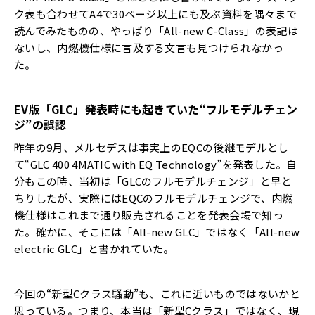
ク表も合わせてA4で30ページ以上にも及ぶ資料を隅々まで
読んでみたものの、やっぱり「All-new C-Class」の表記は
ないし、内燃機仕様に言及する文言も見つけられなかっ
た。
EV
版「
GLC
」発表時にも起きていた
“
フルモデルチェン
ジ
”
の誤認
昨年の9月、メルセデスは事実上のEQCの後継モデルとし
て“GLC 400 4MATIC with EQ Technology”を発表した。自
分もこの時、当初は「GLCのフルモデルチェンジ」と早と
ちりしたが、実際にはEQCのフルモデルチェンジで、内燃
機仕様はこれまで通り販売されることを発表会場で知っ
た。確かに、そこには「All-new GLC」ではなく「All-new
electric GLC」と書かれていた。
今回の“新型Cクラス騒動”も、これに近いものではないかと
思っている。つまり、本当は「新型Cクラス」ではなく、現