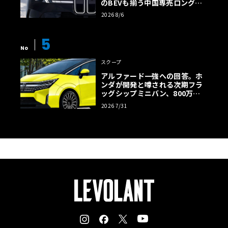
のBEVも揃う中国専売ロング仕
様の全貌
2026 8/6
5
No
スクープ
アルファード一強への回答。ホ
ンダが開発と噂される次期フラ
ッグシップミニバン、800万円
超の勝算【予想CG】
2026 7/31