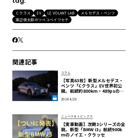
tag:
Ｃクラス
EV
LE VOLANT LAB
メルセデス・ベンツ
渡辺慎太郎のツベコベイワセテ
関連記事
コラム
【写真63枚】新型メルセデス・
ベンツ「Cクラス」EV世界初公
開。航続約800km・489psの実
力と、欧州先行プレビューで見
2026 4/20
た“EVのリアル”《LE VOLANT
LAB》
ニュース＆トピックス
【実車動画】次期3シリーズの全
貌。新型「BMW i3」航続900k
mのノイエ・クラッセ