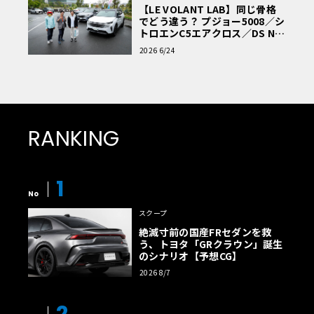
【LE VOLANT LAB】同じ骨格
でどう違う？ プジョー5008／シ
トロエンC5エアクロス／DS Nº4
読者一気乗りレポート
2026 6/24
RANKING
1
No
スクープ
絶滅寸前の国産FRセダンを救
う、トヨタ「GRクラウン」誕生
のシナリオ【予想CG】
2026 8/7