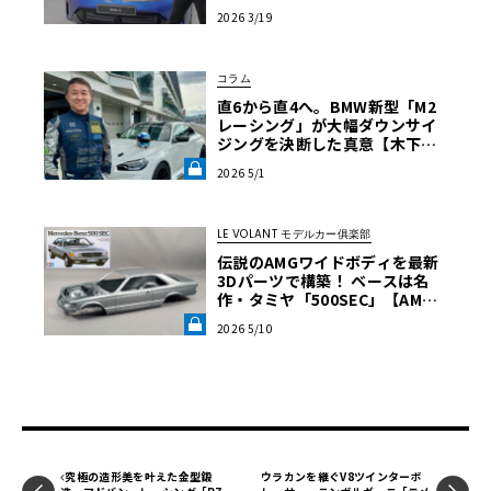
2026 3/19
コラム
直6から直4へ。BMW新型「M2
レーシング」が大幅ダウンサイ
ジングを決断した真意【木下隆
之コラム】《LE VOLANT LA
2026 5/1
B》
LE VOLANT モデルカー俱楽部
伝説のAMGワイドボディを最新
3Dパーツで構築！ ベースは名
作・タミヤ「500SEC」【AMG 5
60SEC 6.0をタミヤ製プラモ＋3
2026 5/10
Dプリント部品で制作】第1回
《LE VOLANT LAB》
究極の造形美を叶えた金型鍛
ウラカンを継ぐV8ツインターボ