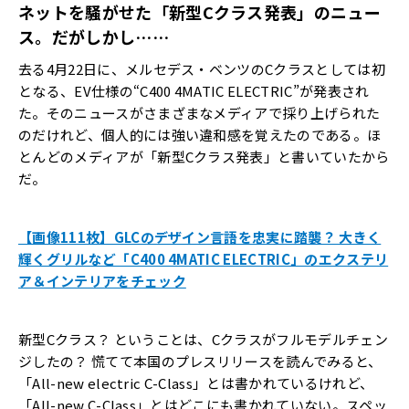
ネットを騒がせた「新型
C
クラス発表」のニュー
ス。だがしかし……
去る4月22日に、メルセデス・ベンツのCクラスとしては初
となる、EV仕様の“C400 4MATIC ELECTRIC”が発表され
た。そのニュースがさまざまなメディアで採り上げられた
のだけれど、個人的には強い違和感を覚えたのである。ほ
とんどのメディアが「新型Cクラス発表」と書いていたから
だ。
【画像111枚】GLCのデザイン言語を忠実に踏襲？ 大きく
輝くグリルなど「C400 4MATIC ELECTRIC」のエクステリ
ア＆インテリアをチェック
新型Cクラス？ ということは、Cクラスがフルモデルチェン
ジしたの？ 慌てて本国のプレスリリースを読んでみると、
「All-new electric C-Class」とは書かれているけれど、
「All-new C-Class」とはどこにも書かれていない。スペッ