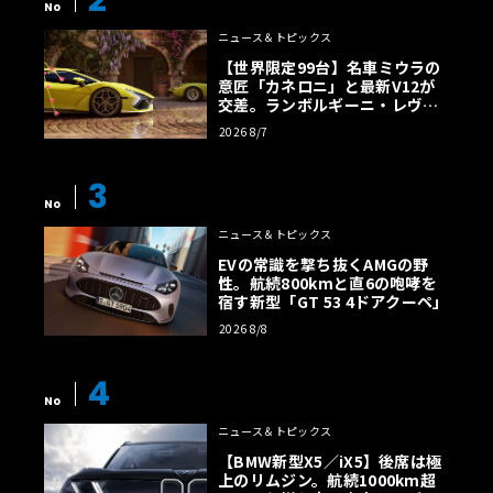
2
No
ニュース＆トピックス
【世界限定99台】名車ミウラの
意匠「カネロニ」と最新V12が
交差。ランボルギーニ・レヴエ
ルトに60周年記念車が登場
2026 8/7
3
No
ニュース＆トピックス
EVの常識を撃ち抜くAMGの野
性。航続800kmと直6の咆哮を
宿す新型「GT 53 4ドアクーペ」
2026 8/8
4
No
ニュース＆トピックス
【BMW新型X5／iX5】後席は極
上のリムジン。航続1000km超