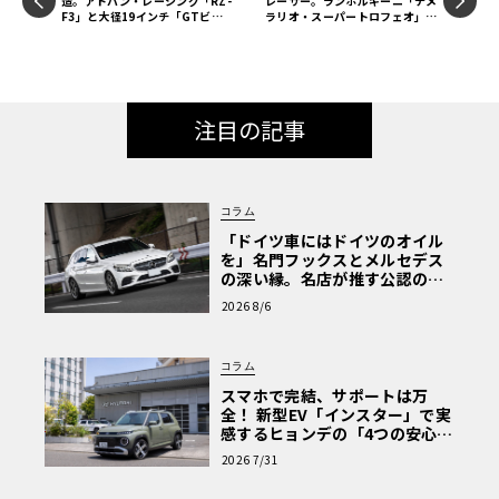
造。アドバン・レーシング「RZ-
レーサー。ランボルギーニ「テメ
F3」と大径19インチ「GTビヨ
ラリオ・スーパートロフェオ」初
ンドR」の圧倒的プレゼンス【20
公開
26 サマータイヤ＆ホイール バイ
ヤーズガイド】
注目の記事
コラム
「ドイツ車にはドイツのオイル
を」名門フックスとメルセデス
の深い縁。名店が推す公認の安
心と、Cクラスで味わうシルキー
2026 8/6
な走り〈PR〉
コラム
スマホで完結、サポートは万
全！ 新型EV「インスター」で実
感するヒョンデの「4つの安心」
【第1回・ヒョンデ6つの疑問：
2026 7/31
Why? Hyundai?】〈PR〉