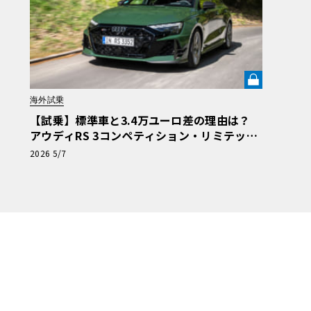
海外試乗
【試乗】標準車と3.4万ユーロ差の理由は？
アウディRS 3コンペティション・リミテッド
を「ほぼレーシングカー」に変えた核心《LE
2026 5/7
VOLANT LAB》