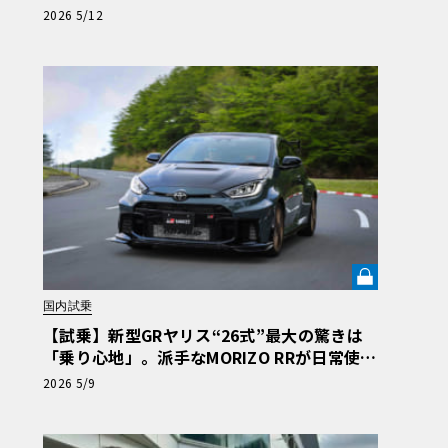
2026 5/12
国内試乗
【試乗】新型GRヤリス“26式”最大の驚きは
「乗り心地」。派手なMORIZO RRが日常使い
に最適な理由《LE VOLANT LAB》
2026 5/9