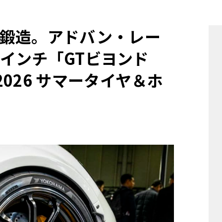
他
鍛造。アドバン・レー
9インチ「GTビヨンド
ス
トヨタ
日産
スバル
マツダ
026 サマータイヤ＆ホ
ダイハツ
スズキ
】
他