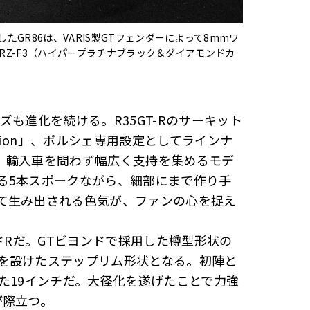
GR86は、VARIS製GTフェンダーによって8mmワ
のRZ-F3（ハイパープラチナブラック＆ダイアモンドカ
も進化を続ける。R35GT-Rのサーキット
ersion」、ポルシェ専用設定としてラインナ
、国産、輸入車を問わず幅広く支持を集めるモデ
る5本スポークながら、細部にまで作り手
て生み出される色気が、ファンの心を捉え
ドRだ。GTビヨンドで採用した樽型形状の
を設けたステップリム形状となる。初陣と
た19インチだ。大径化を遂げたことで力強
が際立つ。