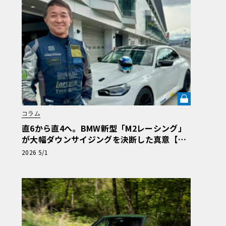
コラム
直6から直4へ。BMW新型「M2レーシング」
が大幅ダウンサイジングを決断した真意【木
下隆之コラム】《LE VOLANT LAB》
2026 5/1