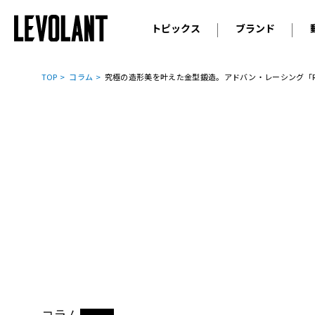
トピックス
ブランド
輸入車
アウデ
ニュース
TOP
コラム
究極の造形美を叶えた金型鍛造。アドバン・レーシング「RZ-
スクープ
メルセ
試乗
アルピ
コラム
プジョ
アルフ
ランボ
ベント
ランド
MINI
ボルボ
ジープ
コラム