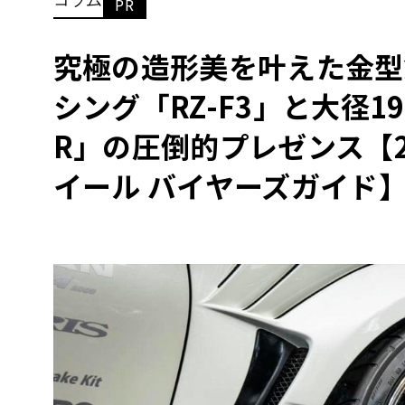
PR
BYD
その
究極の造形美を叶えた金型
シング「RZ-F3」と大径1
国産車
レクサ
ホンダ
R」の圧倒的プレゼンス【2
三菱
イール バイヤーズガイド
光岡
その