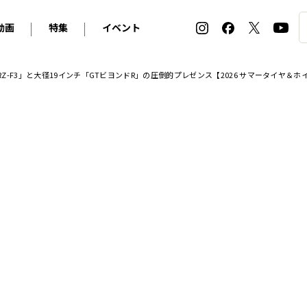
動画
特集
イベント
ィ
BMW
アルピナ
オリジナル動画
2026 サマータイヤ＆ホイール バイヤーズガイド
ル・ボラン カーズ・ミート2026横浜
F3」と大径19インチ「GTビヨンドR」の圧倒的プレゼンス【2026 サマータイヤ＆ホ
2025-2026 冬 スタッドレス＆ウインタータイヤ バイヤ
SNOW EXPERIENCE in TOGAKUSHI SKI FIE
デス・ベンツ
ポルシェ
フォルクスワーゲン
ホイールカタログ2025-2026冬
EV:LIFE FUTAKO TAMAGAWA 2026
ーヌ
シトロエン
DSオートモビル
ホイールカタログ
EV:LIFE KOBE 2025
ー
ルノー
アバルト
タイヤ特集
ル・ボラン カーズ・ミート2025横浜
ァ・ロメオ
フェラーリ
フィアット
ルギーニ
マセラティ
アストン・マーティン
レー
ケータハム
ジャガー
ローバー
ロータス
マクラーレン
モーガン
ロールス・ロイス
キャデラック
シボレー
テスラ
ヒョンデ