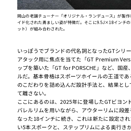
岡山の老舗チューナー「オリジナル・ランデュース」が製作した
イド化された勇ましい姿が特徴だ。そこに9.5J×18インチ
ット）が組み合わされた。
いっぽうでブランドの代名詞となったGTシリーズ
アタック用に焦点を当てた「GT Premium V
ップを築いた「GT for PORSCHE」など
ルだ。基本骨格はスポーツホイールの王道であ
のこだわりを詰め込んだ設計手法と、結果とし
て離さない。
ここにあるのは、2025年に登場したGTビヨン
バレルリムを用いながら、アウターリムに段差
なった18インチに続き、これは新たに設定され
い5本スポークと、ステップリムによる奥行き