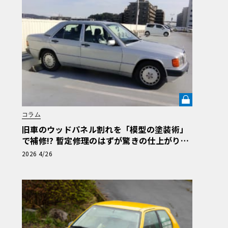
コラム
旧車のウッドパネル割れを「模型の塗装術」
で補修!? 暫定修理のはずが驚きの仕上がりに
【メルセデス190E日記】第6回《LE VOLANT
2026 4/26
LAB》