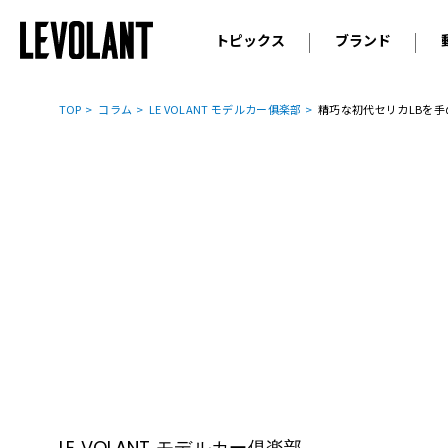
トピックス
ブランド
輸入車
アウデ
ニュース
TOP
コラム
LE VOLANT モデルカー俱楽部
精巧な初代セリカLBを手
スクープ
メルセ
試乗
アルピ
コラム
プジョ
アルフ
ランボ
ベント
ランド
MINI
ボルボ
ジープ
LE VOLANT モデルカー俱楽部