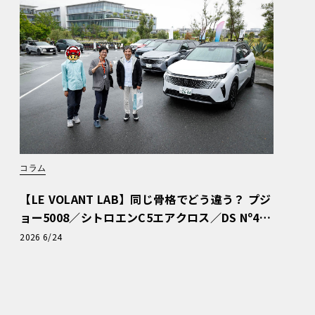
コラム
【LE VOLANT LAB】同じ骨格でどう違う？ プジ
ョー5008／シトロエンC5エアクロス／DS Nº4
読者一気乗りレポート
2026 6/24