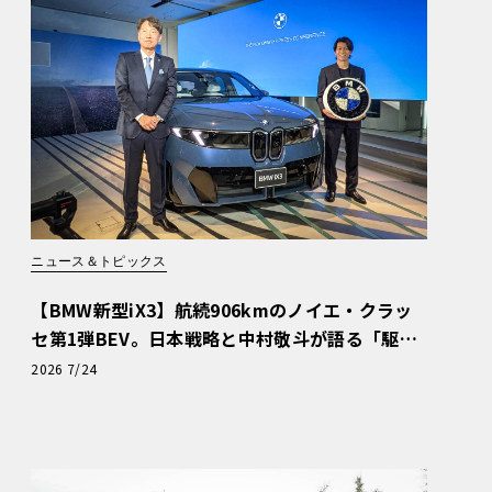
ニュース＆トピックス
【BMW新型iX3】航続906kmのノイエ・クラッ
セ第1弾BEV。日本戦略と中村敬斗が語る「駆け
ぬける歓び」
2026 7/24