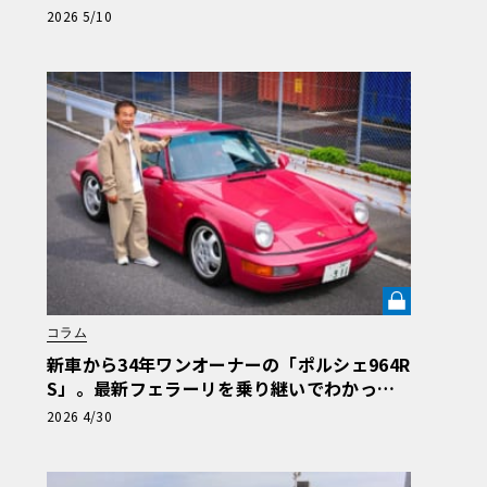
G 560SEC 6.0をタミヤ製プラモ＋3Dプリン
2026 5/10
ト部品で制作】第1回《LE VOLANT LAB》
コラム
新車から34年ワンオーナーの「ポルシェ964R
S」。最新フェラーリを乗り継いでわかっ
た“空冷911”の圧倒的完成度とは【愛車と原
2026 4/30
体験】《LE VOLANT LAB》