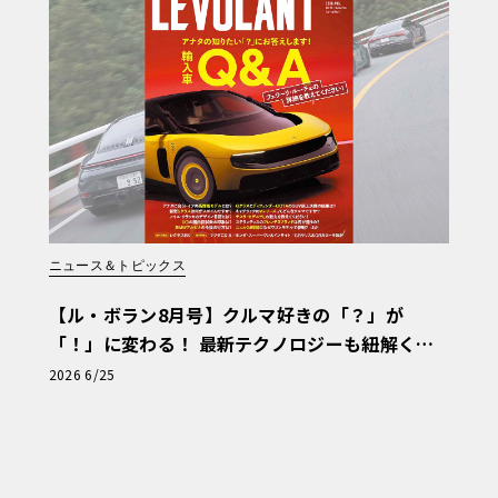
、さらに前輪のステアが可能であるのも、
りそうだ。ボディ成型色のバリエーション
月1日ごろ発売予定。
ニュース＆トピックス
【ル・ボラン8月号】クルマ好きの「？」が
「！」に変わる！ 最新テクノロジーも紐解く
「輸入車Q&A」
2026 6/25