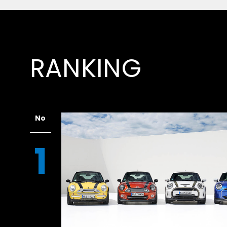
RANKING
トヨタ セリカ LB 1600GT●ハセガワ1/32スケール・プ
No
1