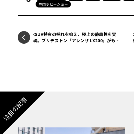
静岡ホビーショー
SUV特有の揺れを抑え、極上の静粛性を実
現。ブリヂストン「アレンザ LX200」がもた
らす至高の移動空間【2026 サマータイヤ＆ホ
イール バイヤーズガイド】
注目の記事
ボディ形状の良さは1/24スケールゆずり
ここでお伝えするのは、プラモデルのハセガワ
の新シリーズとして1/32スケール「eもけ」