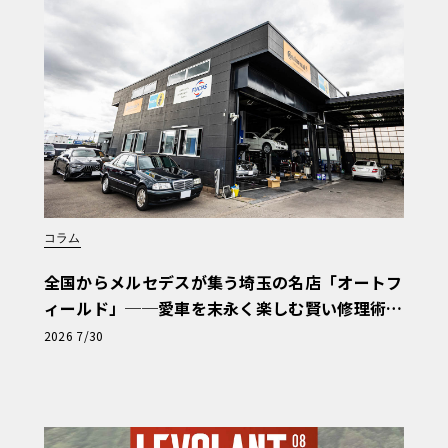
型色のイメージを伝えるために塗装した状
というだけでなく、塗装不要の艶やかな成型
色分けもシール（ステッカー）でお手軽
色濃いものだ。
ワブース新製品の様子を見る！
コラム
セリカLBであったが、写真でお分かりの通
全国からメルセデスが集う埼玉の名店「オートフ
ョンが魅力的である。聞けばやはり1/24
ィールド」──愛車を末永く楽しむ賢い修理術
いるとのことで、納得の出来栄えだ。ま
と、プロがフックス製オイルを選ぶ理由〈PR〉
2026 7/30
ていたが、これで見て取れるように、凝っ
である。