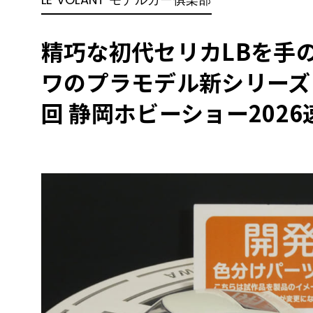
BYD
その
精巧な初代セリカLBを手
ワのプラモデル新シリーズ
国産車
レクサ
ホンダ
回 静岡ホビーショー2026
三菱
光岡
その