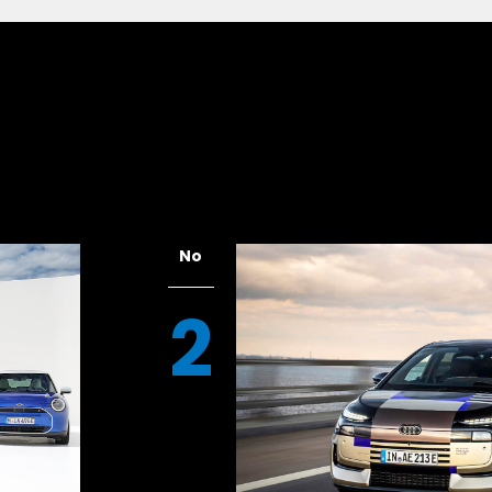
ラモデル（試作品）
No
2