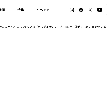
動画
特集
イベント
ィ
BMW
アルピナ
オリジナル動画
2026 サマータイヤ＆ホイール バイヤーズガイド
ル・ボラン カーズ・ミート2026横浜
のひらサイズで。ハセガワのプラモデル新シリーズ「eもけ」始動！【第64回 静岡ホビーシ
2025-2026 冬 スタッドレス＆ウインタータイヤ バイヤ
SNOW EXPERIENCE in TOGAKUSHI SKI FIE
デス・ベンツ
ポルシェ
フォルクスワーゲン
ホイールカタログ2025-2026冬
EV:LIFE FUTAKO TAMAGAWA 2026
ーヌ
シトロエン
DSオートモビル
ホイールカタログ
EV:LIFE KOBE 2025
ー
ルノー
アバルト
タイヤ特集
ル・ボラン カーズ・ミート2025横浜
ァ・ロメオ
フェラーリ
フィアット
ルギーニ
マセラティ
アストン・マーティン
レー
ケータハム
ジャガー
ローバー
ロータス
マクラーレン
モーガン
ロールス・ロイス
キャデラック
シボレー
テスラ
ヒョンデ