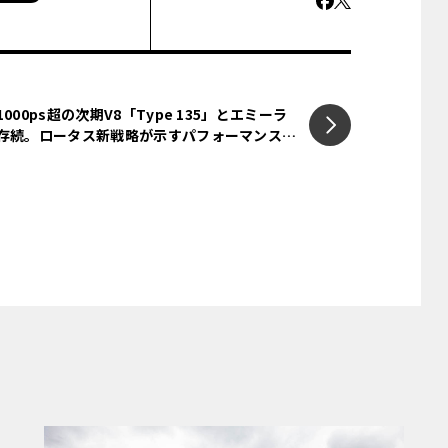
1000ps超の次期V8「Type 135」とエミーラ
存続。ロータス新戦略が示すパフォーマンスの
未来
の新製品だ。同社ではすでに、カーモデル
の開始を発表しているが、その試作品がお披