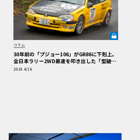
コラム
30年前の「プジョー106」がGR86に下剋上。
全日本ラリー2WD最速を叩き出した「型破り
なセッティング」《LE VOLANT LAB》
2026 4/16