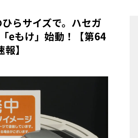
他
のひらサイズで。ハセガ
「eもけ」始動！【第64
ス
トヨタ
日産
スバル
マツダ
速報】
ダイハツ
スズキ
他