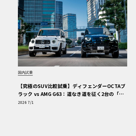
また、ある程度立体的なシャシーがついており
他社の同スケール・キットとの明確な違いとな
は4色を予定、各2,420円（税込）で2026年8
国内試乗
【究極のSUV比較試乗】ディフェンダーOCTAブ
ラック vs AMG G63：道なき道を征く2台の「対
極的アプローチ」
2026 7/1