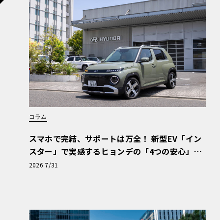
露目となっていたのが注目される（ボディは成
態）。このシリーズは、お手頃サイズの1/32
色のボディ、接着剤不要のスナップ式、細部の
に、という入門編的カーモデルとしての性格が
【画像6枚】「eもけ」だけじゃない！ ハセガ
コラム
第一弾として予告されていたのはトヨタの初代
スマホで完結、サポートは万全！ 新型EV「イン
り、実車の印象そのままの素晴らしいプロポーシ
スター」で実感するヒョンデの「4つの安心」
スケールの同車のデータを利用して設計されて
【第1回・ヒョンデ6つの疑問：Why? Hyunda
2026 7/31
た、細部も塗装で仕上げた完成見本も展示され
i?】〈PR〉
た作り込みにも充分応えてくれるキットのよう