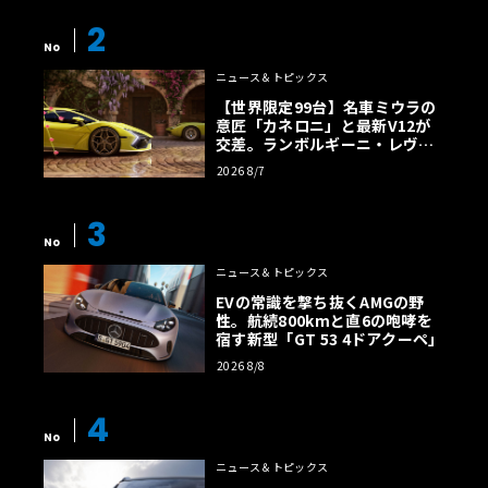
2
No
ニュース＆トピックス
【世界限定99台】名車ミウラの
意匠「カネロニ」と最新V12が
交差。ランボルギーニ・レヴエ
ルトに60周年記念車が登場
2026 8/7
3
No
ニュース＆トピックス
EVの常識を撃ち抜くAMGの野
性。航続800kmと直6の咆哮を
宿す新型「GT 53 4ドアクーペ」
2026 8/8
4
No
ニュース＆トピックス