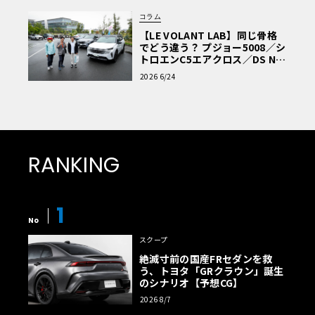
コラム
【LE VOLANT LAB】同じ骨格
でどう違う？ プジョー5008／シ
トロエンC5エアクロス／DS Nº4
読者一気乗りレポート
2026 6/24
RANKING
1
No
スクープ
絶滅寸前の国産FRセダンを救
う、トヨタ「GRクラウン」誕生
のシナリオ【予想CG】
2026 8/7