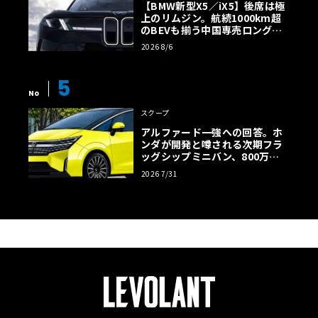
【BMW新型X5／iX5】後席は極
上のリムジン。航続1000km超
のBEVも揃う中国専売ロング仕
様の全貌
2026 8/6
5
No
スクープ
アルファード一強への回答。ホ
ンダが開発と噂される次期フラ
ッグシップミニバン、800万円
超の勝算【予想CG】
2026 7/31