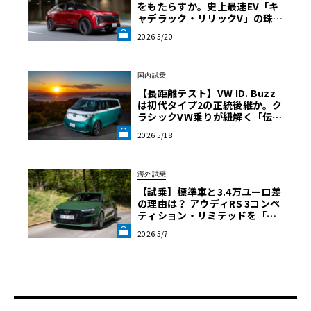
をもたらすか。史上最速EV「キ
ャデラック・リリックV」の珠玉
の完成度を解き明かす《LE VOL
2026 5/20
ANT LAB》
国内試乗
【長距離テスト】VW ID. Buzz
は初代タイプ2の正統後継か。ク
ラシックVW乗りが紐解く「伝統
の継承」と長旅で見えた「充電
2026 5/18
のリアル」《LE VOLANT LA
B》
海外試乗
【試乗】標準車と3.4万ユーロ差
の理由は？ アウディRS 3コンペ
ティション・リミテッドを「ほ
ぼレーシングカー」に変えた核
2026 5/7
心《LE VOLANT LAB》