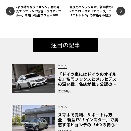
より精悍なライオンへ。初の発
最後のエンジン車か、新時代のE
光エンブレムと新色「ラゴア・ブ
Vか？ ロータス「エミーラ」と
ルー」を纏う新型プジョー308、
「エレトレS」の対極なる魅力を
524万円で発売
横浜で生確認！【ル・ボラン カ
ーズミート2026横浜】
注目の記事
コラム
「ドイツ車にはドイツのオイル
を」名門フックスとメルセデス
の深い縁。名店が推す公認の安
心と、Cクラスで味わうシルキー
2026 8/6
な走り〈PR〉
コラム
スマホで完結、サポートは万
全！ 新型EV「インスター」で実
感するヒョンデの「4つの安心」
【第1回・ヒョンデ6つの疑問：