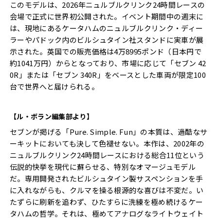
このモデルは、2026年ニュルブルクリンク24時間レースの
会場で正式に世界初公開された。イベント期間中の週末に
は、現地にあるケータハムのニュルブルクリンク・ディー
ラーやパドック内のビルシュタイン社スタンドに実車が展
示された。英国での販売価格は4万8995ポンド（日本円で
約1041万円）からとなっており、市場に応じて「セブン 42
0R」または「セブン 340R」をベースとした車両が限定100
台で世界へと届けられる。
【ル・ボラン編集部より】
セブンが掲げる「Pure. Simple. Fun」の本質は、過酷なサ
ーキットにおいても決して色褪せない。本作は、2002年の
ニュルブルクリンク24時間レースにおける総合11位という
伝説的快挙を現代に蘇らせる、特別なオマージュモデル
だ。専用開発されたビルシュタイン製サスペンションを手
に入れながらも、クルマを操る根源的な喜びは不変だ。い
たずらに刷新を追わず、ひたすらに洗練を極め続けるケー
タハムの哲学。それは、極めてアナログなライトウェイト