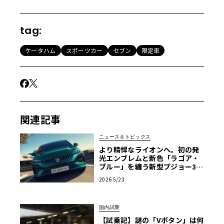
tag:
ケータハム
スポーツカー
セブン
限定車
関連記事
ニュース＆トピックス
より精悍なライオンへ。初の発
光エンブレムと新色「ラゴア・
ブルー」を纏う新型プジョー30
8、524万円で発売
2026 5/23
国内試乗
【試乗記】謎の「Vボタン」は何