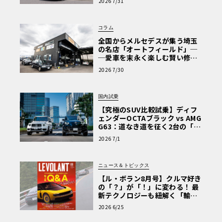
2026 7/31
Why? Hyundai?】〈PR〉
コラム
全国からメルセデスが集う埼玉
の名店「オートフィールド」─
─愛車を末永く楽しむ賢い修理
術と、プロがフックス製オイル
2026 7/30
を選ぶ理由〈PR〉
国内試乗
【究極のSUV比較試乗】ディフ
ェンダーOCTAブラック vs AMG
G63：道なき道を征く2台の「対
極的アプローチ」
2026 7/1
ニュース＆トピックス
【ル・ボラン8月号】クルマ好き
の「？」が「！」に変わる！ 最
新テクノロジーも紐解く「輸入
車Q&A」
2026 6/25