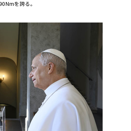
990Nmを誇る。