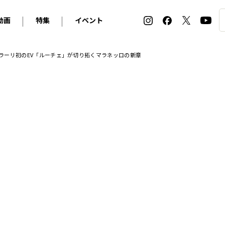
動画
特集
イベント
ィ
BMW
アルピナ
オリジナル動画
2026 サマータイヤ＆ホイール バイヤーズガイド
ル・ボラン カーズ・ミート2026横浜
ェラーリ初のEV「ルーチェ」が切り拓くマラネッロの新章
2025-2026 冬 スタッドレス＆ウインタータイヤ バイヤ
SNOW EXPERIENCE in TOGAKUSHI SKI FIE
デス・ベンツ
ポルシェ
フォルクスワーゲン
ホイールカタログ2025-2026冬
EV:LIFE FUTAKO TAMAGAWA 2026
ーヌ
シトロエン
DSオートモビル
ホイールカタログ
EV:LIFE KOBE 2025
ー
ルノー
アバルト
タイヤ特集
ル・ボラン カーズ・ミート2025横浜
ァ・ロメオ
フェラーリ
フィアット
ルギーニ
マセラティ
アストン・マーティン
レー
ケータハム
ジャガー
ローバー
ロータス
マクラーレン
モーガン
ロールス・ロイス
キャデラック
シボレー
テスラ
ヒョンデ