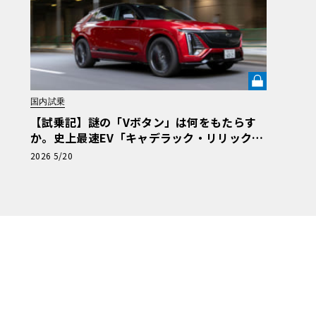
国内試乗
【試乗記】謎の「Vボタン」は何をもたらす
か。史上最速EV「キャデラック・リリック
V」の珠玉の完成度を解き明かす《LE VOLAN
2026 5/20
T LAB》