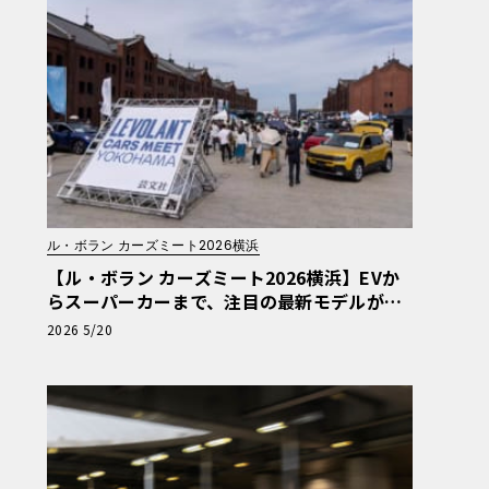
ル・ボラン カーズミート2026横浜
【ル・ボラン カーズミート2026横浜】EVか
らスーパーカーまで、注目の最新モデルが赤
レンガに大集合！5/30・31開催
2026 5/20