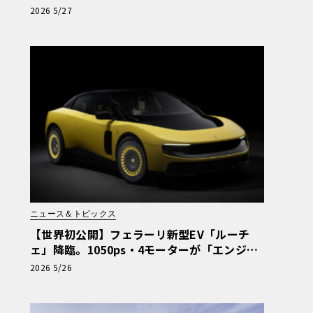
ツ」誕生
2026 5/27
ニュース＆トピックス
【世界初公開】フェラーリ新型EV「ルーチ
ェ」降臨。1050ps・4モーターが「エンジン
車超え」の走りを作る理由
2026 5/26