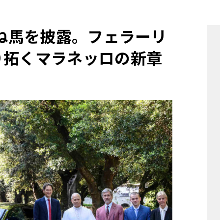
他
跳ね馬を披露。フェラーリ
り拓くマラネッロの新章
ス
トヨタ
日産
スバル
マツダ
ダイハツ
スズキ
他