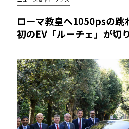
BYD
その
ローマ教皇へ1050psの
初のEV「ルーチェ」が切
国産車
レクサ
ホンダ
三菱
光岡
その