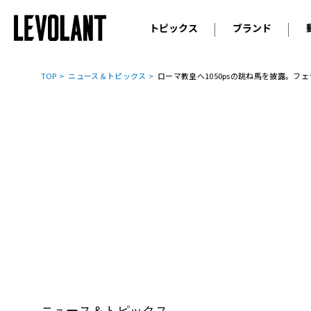
トピックス
ブランド
輸入車
アウデ
ニュース
TOP
ニュース＆トピックス
ローマ教皇へ1050psの跳ね馬を披露。フ
スクープ
メルセ
試乗
アルピ
コラム
プジョ
アルフ
ランボ
ベント
ランド
MINI
ボルボ
ジープ
ニュース＆トピックス