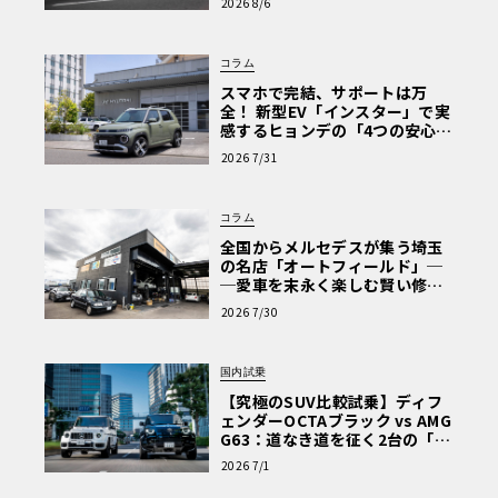
2026 8/6
な走り〈PR〉
コラム
スマホで完結、サポートは万
全！ 新型EV「インスター」で実
感するヒョンデの「4つの安心」
【第1回・ヒョンデ6つの疑問：
2026 7/31
Why? Hyundai?】〈PR〉
コラム
全国からメルセデスが集う埼玉
の名店「オートフィールド」─
─愛車を末永く楽しむ賢い修理
術と、プロがフックス製オイル
2026 7/30
を選ぶ理由〈PR〉
国内試乗
【究極のSUV比較試乗】ディフ
ェンダーOCTAブラック vs AMG
G63：道なき道を征く2台の「対
極的アプローチ」
2026 7/1