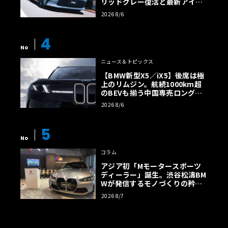
リッドグレー復活と最新アイサ
イトでFRの極みへ
2026 8/6
4
No
ニュース＆トピックス
【BMW新型X5／iX5】後席は極
上のリムジン。航続1000km超
のBEVも揃う中国専売ロング仕
様の全貌
2026 8/6
5
No
コラム
アジア初「Mモータースポーツ
ディーラー」誕生。渋谷松濤BM
Wが発信するモノづくりの矜持
【木下隆之コラム】
2026 8/7