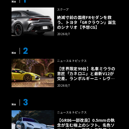
No
スクープ
絶滅寸前の国産FRセダンを救
う、トヨタ「GRクラウン」誕生
のシナリオ【予想CG】
2026 8/7
2
No
ニュース＆トピックス
【世界限定99台】名車ミウラの
意匠「カネロニ」と最新V12が
交差。ランボルギーニ・レヴエ
ルトに60周年記念車が登場
2026 8/7
3
No
ニュース＆トピックス
【GR86一部改良】0.5mmの執
念が生む極上のシフト。名色ソ