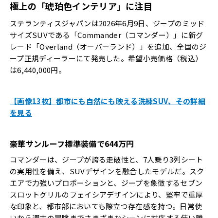
極上の「琥珀色インテリア」に注目
ステランティスジャパンは2026年6月9日、ジープのミッド
サイズSUVである「Commander（コマンダー）」に新グ
レード「Overland（オーバーランド）」を追加、全国のジ
ープ正規ディーラーにて発売した。希望小売価格（税込）
は6,440,000円。
【画像13枚】都市にも自然にも映える洗練SUV、その詳細
を見る
豪華サンルーフ標準装備で644万円
コマンダーは、ジープが誇る走破性と、7人乗り3列シート
の実用性を備え、SUVデザインを融合したモデルだ。スク
エアで力強いプロポーションと、ジープを象徴するセブン
スロットグリルのフェイシアデザインにより、堅牢で重厚
な印象と、都市部においても際立つ存在感を持つ。日常使
いから週末の冒険までさまざまなシーンに対応する使い勝