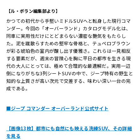
【ル・ボラン編集部より】
かつての初代から手堅いミドルSUVへと転身した現行コマ
ンダー。今回の「オーバーランド」カタログモデル化は、
同車に実用性だけにとどまらない濃密な艶気をもたらし
た。泥を蹴散らすための堅牢な骨格と、テュペロブラウン
が彩る琥珀色の室内が醸し出す優雅さ。これらは一見相反
する要素だが、週末の冒険心を胸に平日の都市を生きる現
代の大人にとっては、極めて合理的な最適解だ。実用一辺
倒になりがちな3列シートSUVの中で、ジープ特有の野生と
知的な上質さが高い次元で交差する、味わい深い一台の完
成である。
■ジープ コマンダー オーバーランド公式サイト
【画像13枚】都市にも自然にも映える洗練SUV、その詳細
を見る