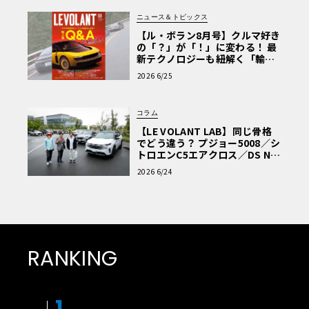
ニュース＆トピックス
【ル・ボラン8月号】クルマ好き
の「？」が「！」に変わる！ 最
新テクノロジーも紐解く「輸入
車Q&A」
2026 6/25
コラム
【LE VOLANT LAB】同じ骨格
でどう違う？ プジョー5008／シ
トロエンC5エアクロス／DS Nº4
読者一気乗りレポート
2026 6/24
RANKING
1