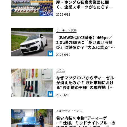
産・ホンダら強豪実業団に聞
く、企業スポーツがもたらす熱
狂と絆【自動車業界の研究】
2026 6/11
サーキット試乗
【BMW新型iX3試乗】469ps／
2.3t超のBEVに「駆けぬける歓
び」は健在か？ “カムに乗る”官
能性すら抱く理想形《LE VOLA
2026 6/10
NT LAB》
コラム
なぜマツダCX-5からディーゼル
が消えたのか？ 欧州市場におけ
る“長距離の王様”の現在地【木
下隆之コラム】《LE VOLANT L
2026 6/8
AB》
メルセデス・ベンツ
希少内装×本物“アーマーゲ
ー”仕様。ミッドナイトブルーの