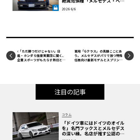
絶滅危惧種「メルセデス・ベン
ツ560SEL」に辿り着いた深き理
2026 6/6
由【愛車と原体験】《LE VOLA
NT LAB》
「ただ勝つだけじゃない」日
軍用「Gクラス」の真髄ここにあ
産・ホンダら強豪実業団に聞く、
り。メルセデスがパリで放つ特殊
企業スポーツがもたらす熱狂と絆
任務向け最新モデルとスプリンタ
【自動車業界の研究】
ー
注目の記事
コラム
「ドイツ車にはドイツのオイル
を」名門フックスとメルセデス
の深い縁。名店が推す公認の安
心と、Cクラスで味わうシルキー