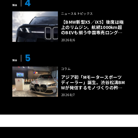
4
No
ニュース＆トピックス
【BMW新型X5／iX5】後席は極
上のリムジン。航続1000km超
のBEVも揃う中国専売ロング仕
様の全貌
2026 8/6
5
No
コラム
アジア初「Mモータースポーツ
ディーラー」誕生。渋谷松濤BM
Wが発信するモノづくりの矜持
【木下隆之コラム】
2026 8/7