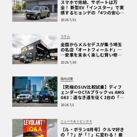
スマホで完結、サポートは万
全！ 新型EV「インスター」で実
感するヒョンデの「4つの安心」
【第1回・ヒョンデ6つの疑問：
2026 7/31
Why? Hyundai?】〈PR〉
コラム
全国からメルセデスが集う埼玉
の名店「オートフィールド」─
─愛車を末永く楽しむ賢い修理
術と、プロがフックス製オイル
2026 7/30
を選ぶ理由〈PR〉
国内試乗
【究極のSUV比較試乗】ディフ
ェンダーOCTAブラック vs AMG
G63：道なき道を征く2台の「対
極的アプローチ」
2026 7/1
ニュース＆トピックス
【ル・ボラン8月号】クルマ好き
の「？」が「！」に変わる！ 最