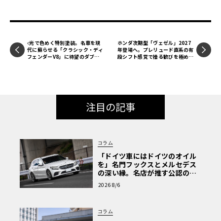
光で色めく特別塗装。名車を現
ホンダ次期型「ヴェゼル」2027
代に蘇らせる「クラシック・ディ
年登場へ。プレリュード直系の有
フェンダーV8」に待望のダブル
段シフト感覚で操る歓びを極める
キャブ
次世代e:HEV
注目の記事
コラム
「ドイツ車にはドイツのオイル
を」名門フックスとメルセデス
の深い縁。名店が推す公認の安
心と、Cクラスで味わうシルキー
2026 8/6
な走り〈PR〉
コラム