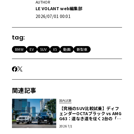
AUTHOR
LE VOLANT web編集部
2026/07/01 00:01
tag:
BMW
EV
SUV
X5
動画
新型車
関連記事
国内試乗
【究極のSUV比較試乗】ディフ
ェンダーOCTAブラック vs AMG
G63：道なき道を征く2台の「対
極的アプローチ」
2026 7/1