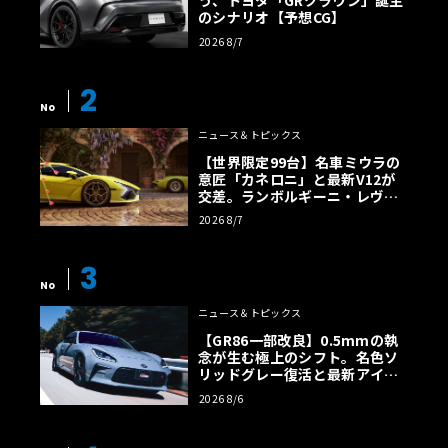
う、トヨタ「GRクラウン」誕生
のシナリオ【予想CG】
2026 8/7
2
No
ニュース＆トピックス
【世界限定99台】名車ミウラの
意匠「カネロニ」と最新V12が
交差。ランボルギーニ・レヴエ
ルトに60周年記念車が登場
2026 8/7
3
No
ニュース＆トピックス
【GR86一部改良】0.5mmの執
念が生む極上のシフト。名色ソ
リッドグレー復活と最新アイサ
イトでFRの極みへ
2026 8/6