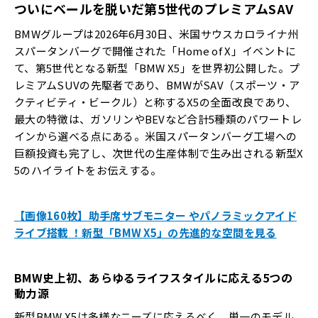
ついにベールを脱いだ第
5
世代のプレミアム
SAV
BMWグループは2026年6月30日、米国サウスカロライナ州
スパータンバーグで開催された「Home of X」イベントに
て、第5世代となる新型「BMW X5」を世界初公開した。プ
レミアムSUVの先駆者であり、BMWがSAV（スポーツ・ア
クティビティ・ビークル）と称するX5の全面改良であり、
最大の特徴は、ガソリンやBEVなど合計5種類のパワートレ
インから選べる点にある。米国スパータンバーグ工場への
巨額投資も完了し、次世代の生産体制で生み出される新型X
5のハイライトをお伝えする。
【画像160枚】助手席サブモニター やパノラミックアイド
ライブ搭載 ！新型「BMW X5」の先進的な空間を見る
BMW
史上初、あらゆるライフスタイルに応える
5
つの
動力源
新型BMW X5は多様なニーズに応えるべく、単一のモデル