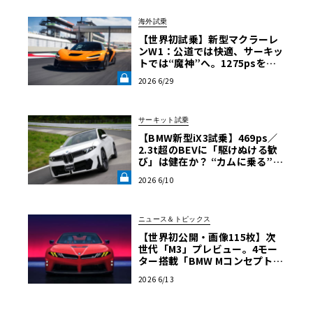
海外試乗
【世界初試乗】新型マクラーレ
ンW1：公道では快適、サーキッ
トでは“魔神”へ。1275psを後
輪で操るハイパーカーの限界域
2026 6/29
《LE VOLANT LAB》
サーキット試乗
【BMW新型iX3試乗】469ps／
2.3t超のBEVに「駆けぬける歓
び」は健在か？ “カムに乗る”官
能性すら抱く理想形《LE VOLA
2026 6/10
NT LAB》
ニュース＆トピックス
【世界初公開・画像115枚】次
世代「M3」プレビュー。4モー
ター搭載「BMW Mコンセプト・
ノイエ・クラッセ」ル・マンに
2026 6/13
降臨