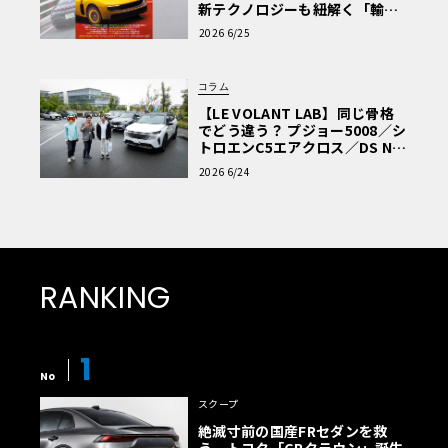
新テクノロジーも紐解く「輸入
車Q&A」
2026 6/25
コラム
【LE VOLANT LAB】同じ骨格
でどう違う？ プジョー5008／シ
トロエンC5エアクロス／DS Nº4
読者一気乗りレポート
2026 6/24
RANKING
1
No
スクープ
絶滅寸前の国産FRセダンを救