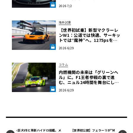
かす「ビジョンBMWアルピナ」
2026 7/2
の真意《LE VOLANT LAB》
海外試乗
【世界初試乗】新型マクラーレ
ンW1：公道では快適、サーキッ
トでは“魔神”へ。1275psを後
輪で操るハイパーカーの限界域
2026 6/29
《LE VOLANT LAB》
コラム
内燃機関の未来は「グリーンヘ
ル」に。F1王者参戦の裏で進
む、ニュル24時間を舞台にした
代替燃料の静かな革命【中三川
2026 6/29
大地の車輪革命】第5回《LE VO
LANT LAB》
巨大V8と革新ハイドロ搭載。メ
【世界初公開】フェラーリが“M