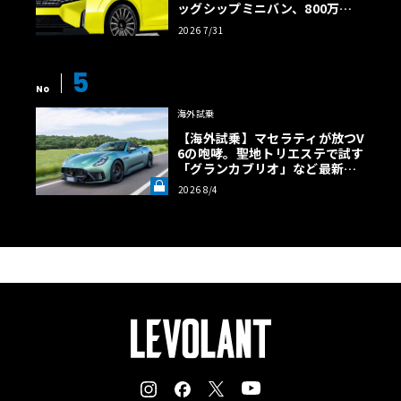
ッグシップミニバン、800万円
超の勝算【予想CG】
2026 7/31
5
No
海外試乗
【海外試乗】マセラティが放つV
6の咆哮。聖地トリエステで試す
「グランカブリオ」など最新ト
ロフェオ3台の官能評価《LE VO
2026 8/4
LANT LAB》