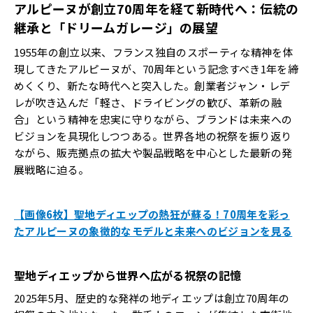
アルピーヌが創立70周年を経て新時代へ：伝統の
継承と「ドリームガレージ」の展望
1955年の創立以来、フランス独自のスポーティな精神を体
現してきたアルピーヌが、70周年という記念すべき1年を締
めくくり、新たな時代へと突入した。創業者ジャン・レデ
レが吹き込んだ「軽さ、ドライビングの歓び、革新の融
合」という精神を忠実に守りながら、ブランドは未来への
ビジョンを具現化しつつある。世界各地の祝祭を振り返り
ながら、販売拠点の拡大や製品戦略を中心とした最新の発
展戦略に迫る。
【画像6枚】聖地ディエップの熱狂が蘇る！70周年を彩っ
たアルピーヌの象徴的なモデルと未来へのビジョンを見る
聖
地ディエップから世界へ広がる祝祭の記憶
2025年5月、歴史的な発祥の地ディエップは創立70周年の