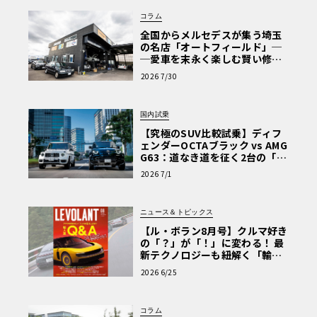
コラム
全国からメルセデスが集う埼玉
の名店「オートフィールド」─
─愛車を末永く楽しむ賢い修理
術と、プロがフックス製オイル
2026 7/30
を選ぶ理由〈PR〉
国内試乗
【究極のSUV比較試乗】ディフ
ェンダーOCTAブラック vs AMG
G63：道なき道を征く2台の「対
極的アプローチ」
2026 7/1
ニュース＆トピックス
【ル・ボラン8月号】クルマ好き
の「？」が「！」に変わる！ 最
新テクノロジーも紐解く「輸入
車Q&A」
2026 6/25
コラム