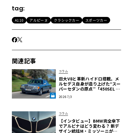
tag:
A110
アルピーヌ
クラシックカー
スポーツカー
関連記事
コラム
巨大V8と革新ハイドロ搭載。メ
ルセデス自身が造り上げた“スー
パーセダンの原点”「450SEL 6.
9」の真価【メルセデス名車列
2026 7/3
伝】《LE VOLANT LAB》
コラム
【インタビュー】BMW完全傘下
でアルピナはどう変わる？ 新デ
ザイン統括M・ミッソーニが明