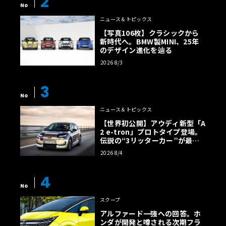
2
No
ニュース＆トピックス
【写真106枚】クラシックから
新時代へ。BMW製MINI、25年
のデザイン進化を辿る
2026 8/3
3
No
ニュース＆トピックス
【世界初公開】アウディ新型「A
2 e-tron」プロトタイプ登場。
伝説の“3リッターカー”が最高
効率エントリーBEVとして復活
2026 8/4
【画像38枚】
4
No
スクープ
アルファード一強への回答。ホ
ンダが開発と噂される次期フラ