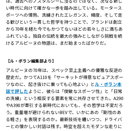
は、過去へのノスタルジーに浸るのではなく、次なる新し
い時代に向けて確かな一歩を踏み出している。モータース
ポーツへの情熱、洗練されたエレガンス、精度、そして走
る歓びという一貫した哲学を持つことで、ブランドは創立
から70年を経た今でもかつてないほどの若々しさに満ちあ
ふれている。独自の伝統を最大の強みとしながら挑戦を続
けるアルピーヌの物語は、まだ始まったばかりだ。
【ル・ボラン編集部より】
アルピーヌの70年は、スペック至上主義への優雅な反逆の
歴史だ。かつてA110を「サーキットが得意なピュアスポー
ツなのに、起き抜けに乗っても心地よい」と
ル・ボラン本
誌で評した
ように、彼らは「俊敏なスポーツ性」と「日常
の洗練」という相反する要素を常に共存させてきた。A290
やA390が牽引する新時代においても、その哲学は不変だろ
う。重量増が避けられないBEVで、いかにあの「剛性のあ
る軽さ」を表現するのか。最新技術を纏いつつ、ドライバ
ーとの懐かしい対話は残す。時空を超えたモダンな走りに