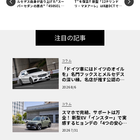
ルセデス自身が造り上げた“スー
T”を復活!? 新型「12チリンド
パーセダンの原点”「450SEL 6.
リ・マヌアーレ」は8速DCTで珠
9」の真価【メルセデス名車列
玉のシフトフィールを再現《LE
伝】《LE VOLANT LAB》
VOLANT LAB》
注目の記事
コラム
「ドイツ車にはドイツのオイル
を」名門フックスとメルセデス
の深い縁。名店が推す公認の安
心と、Cクラスで味わうシルキー
2026 8/6
な走り〈PR〉
コラム
スマホで完結、サポートは万
全！ 新型EV「インスター」で実
感するヒョンデの「4つの安心」
【第1回・ヒョンデ6つの疑問：
2026 7/31
Why? Hyundai?】〈PR〉