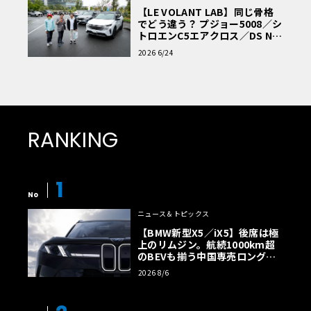
【LE VOLANT LAB】同じ骨格
でどう違う？ プジョー5008／シ
トロエンC5エアクロス／DS Nº4
読者一気乗りレポート
2026 6/24
RANKING
1
No
ニュース＆トピックス
【BMW新型X5／iX5】後席は極
上のリムジン。航続1000km超
のBEVも揃う中国専売ロング仕
様の全貌
2026 8/6