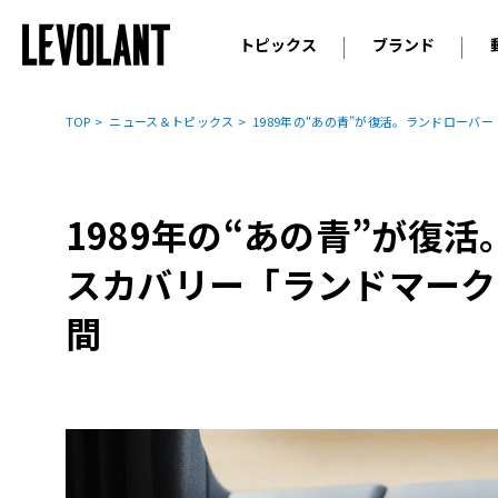
トピックス
ブランド
輸入車
アウデ
ニュース
TOP
ニュース＆トピックス
1989年の“あの青”が復活。ランドロー
スクープ
メルセ
試乗
アルピ
コラム
1989年の“あの青”が復
プジョ
アルフ
スカバリー「ランドマーク
ランボ
間
ベント
ランド
MINI
ボルボ
ジープ