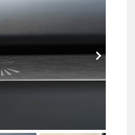
他
ス
トヨタ
日産
スバル
マツダ
ダイハツ
スズキ
他