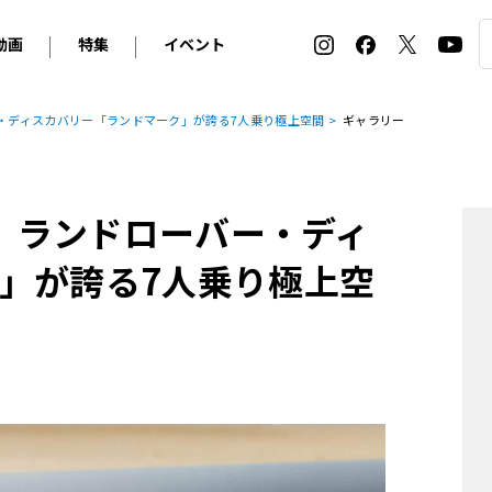
動画
特集
イベント
ィ
BMW
アルピナ
オリジナル動画
2026 サマータイヤ＆ホイール バイヤーズガイド
ル・ボラン カーズ・ミート2026横浜
バー・ディスカバリー「ランドマーク」が誇る7人乗り極上空間
ギャラリー
2025-2026 冬 スタッドレス＆ウインタータイヤ バイヤ
SNOW EXPERIENCE in TOGAKUSHI SKI FIE
デス・ベンツ
ポルシェ
フォルクスワーゲン
ホイールカタログ2025-2026冬
EV:LIFE FUTAKO TAMAGAWA 2026
ーヌ
シトロエン
DSオートモビル
ホイールカタログ
EV:LIFE KOBE 2025
活。ランドローバー・ディ
ー
ルノー
アバルト
タイヤ特集
ル・ボラン カーズ・ミート2025横浜
ァ・ロメオ
フェラーリ
フィアット
」が誇る7人乗り極上空
ルギーニ
マセラティ
アストン・マーティン
レー
ケータハム
ジャガー
ローバー
ロータス
マクラーレン
モーガン
ロールス・ロイス
キャデラック
シボレー
テスラ
ヒョンデ