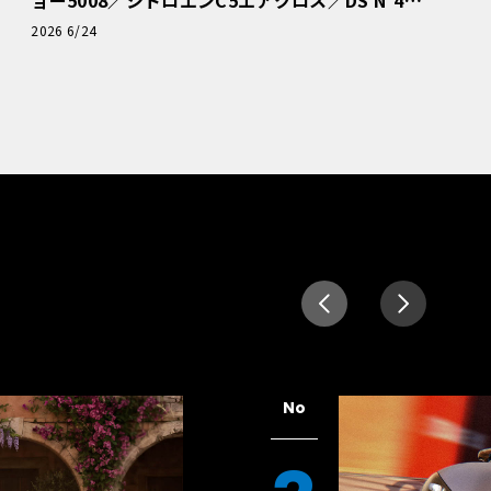
読者一気乗りレポート
2026 6/24
No