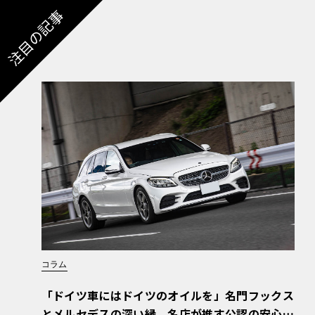
注目の記事
コラム
「ドイツ車にはドイツのオイルを」名門フックス
とメルセデスの深い縁。名店が推す公認の安心