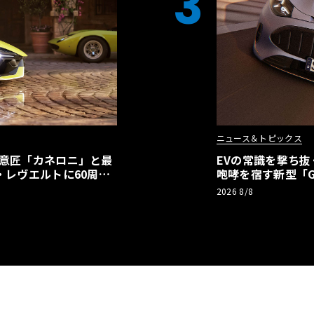
3
ニュース＆トピックス
の意匠「カネロニ」と最
EVの常識を撃ち抜
・レヴエルトに60周年
咆哮を宿す新型「GT
2026 8/8