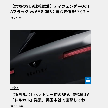
【究極のSUV比較試乗】ディフェンダーOCT
Aブラック vs AMG G63：道なき道を征く2台
の「対極的アプローチ」
2026 7/1
コラム
【独自ルポ】ベントレー初のBEV、新型SUV
「トルカル」発表。英国本社で直撃してわか
った“ティザー画像にはない”賛否両論必至の
2026 7/6