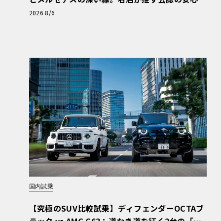
と、Cクラスで味わうシルキーな走り〈PR〉
2026 8/6
国内試乗
【究極のSUV比較試乗】ディフェンダーOCTAブ
ラック vs AMG G63：道なき道を征く2台の「対