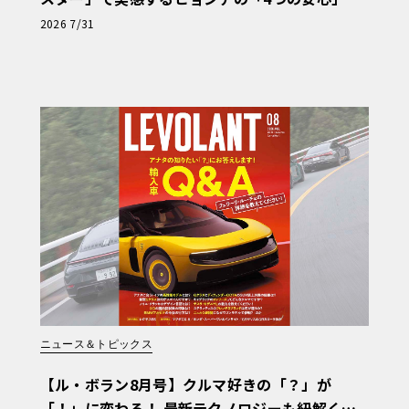
【第1回・ヒョンデ6つの疑問：Why? Hyunda
2026 7/31
i?】〈PR〉
ニュース＆トピックス
【ル・ボラン8月号】クルマ好きの「？」が
「！」に変わる！ 最新テクノロジーも紐解く