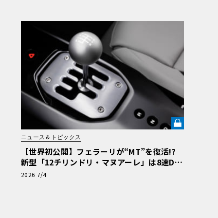
デザインとは《LE VOLANT LAB》
ニュース＆トピックス
【世界初公開】フェラーリが“MT”を復活!?
新型「12チリンドリ・マヌアーレ」は8速DC
Tで珠玉のシフトフィールを再現《LE VOLAN
2026 7/4
T LAB》