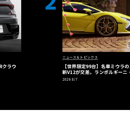
2
ニュース＆トピックス
Rクラウ
【世界限定99台】名車ミウラ
新V12が交差。ランボルギーニ
記念車が登場
2026 8/7