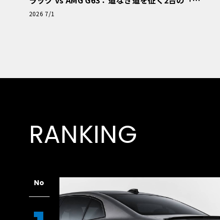
極的アプローチ」
2026 7/1
RANKING
No