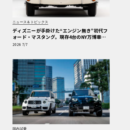
ニュース＆トピックス
ディズニーが手掛けた“エンジン無き”初代フ
ォード・マスタング。現存4台のNY万博車両
が米国の歴史的遺産へ
2026 7/7
国内試乗