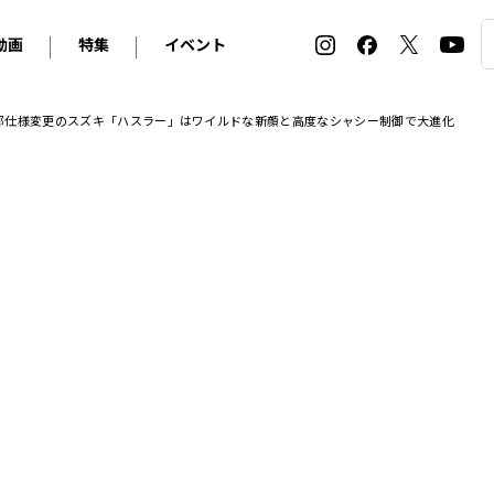
動画
特集
イベント
ィ
BMW
アルピナ
オリジナル動画
2026 サマータイヤ＆ホイール バイヤーズガイド
ル・ボラン カーズ・ミート2026横浜
部仕様変更のスズキ「ハスラー」はワイルドな新顔と高度なシャシー制御で大進化
2025-2026 冬 スタッドレス＆ウインタータイヤ バイヤ
SNOW EXPERIENCE in TOGAKUSHI SKI FIE
デス・ベンツ
ポルシェ
フォルクスワーゲン
ホイールカタログ2025-2026冬
EV:LIFE FUTAKO TAMAGAWA 2026
ーヌ
シトロエン
DSオートモビル
ホイールカタログ
EV:LIFE KOBE 2025
ー
ルノー
アバルト
タイヤ特集
ル・ボラン カーズ・ミート2025横浜
ァ・ロメオ
フェラーリ
フィアット
ルギーニ
マセラティ
アストン・マーティン
レー
ケータハム
ジャガー
ローバー
ロータス
マクラーレン
モーガン
ロールス・ロイス
キャデラック
シボレー
テスラ
ヒョンデ