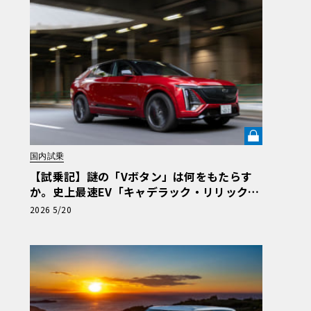
国内試乗
【試乗記】謎の「Vボタン」は何をもたらす
か。史上最速EV「キャデラック・リリック
V」の珠玉の完成度を解き明かす《LE VOLAN
2026 5/20
T LAB》