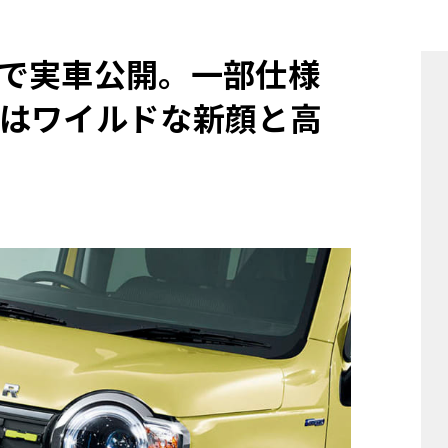
他
で実車公開。一部仕様
はワイルドな新顔と高
ス
トヨタ
日産
スバル
マツダ
ダイハツ
スズキ
他