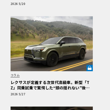
レンガに大集合！5/30・31開催
2026 5/20
コラム
レクサスが定義する次世代高級車。新型「T
Z」同乗試乗で驚愕した“頭の揺れない”後席
制御と、走りの極意《LE VOLANT LAB》
2026 5/27