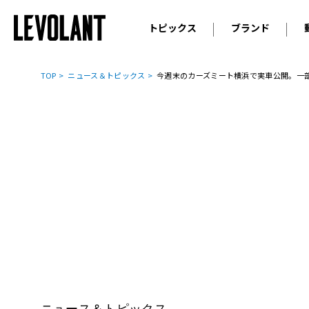
トピックス
ブランド
輸入車
アウデ
ニュース
TOP
ニュース＆トピックス
今週末のカーズミート横浜で実車公開。一
スクープ
メルセ
試乗
アルピ
コラム
プジョ
アルフ
ランボ
ベント
ランド
MINI
ボルボ
ジープ
ニュース＆トピックス