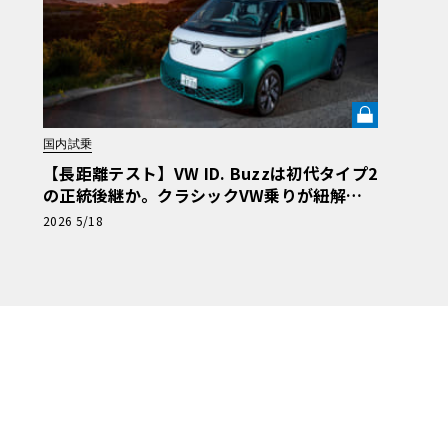
国内試乗
【長距離テスト】VW ID. Buzzは初代タイプ2
の正統後継か。クラシックVW乗りが紐解く
「伝統の継承」と長旅で見えた「充電のリア
2026 5/18
ル」《LE VOLANT LAB》