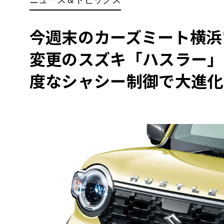
BYD
その
今週末のカーズミート横浜
変更のスズキ「ハスラー」
国産車
レクサ
ホンダ
度なシャシー制御で大進化
三菱
光岡
その