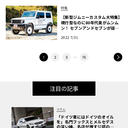
特集
【新型ジムニーカスタム大特集】
現行型なのに80年代臭がムンム
ン！ セブンアンドセブンが提案
するオールドスクールなジムニー
2022 7/31
カスタム【ジムニー天国2022】
…
NEXT
1
2
3
15
注目の記事
コラム
「ドイツ車にはドイツのオイル
を」名門フックスとメルセデス
の深い縁。名店が推す公認の安