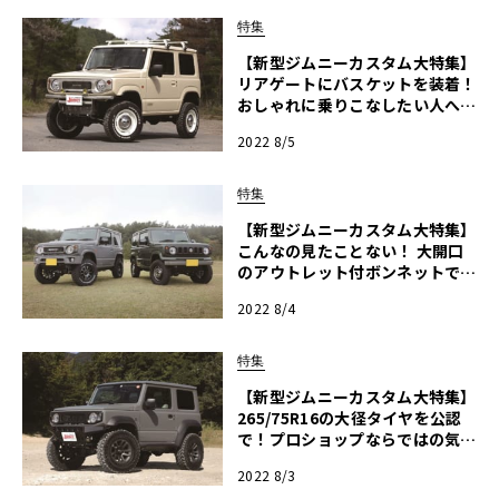
特集
【新型ジムニーカスタム大特集】
リアゲートにバスケットを装着！
おしゃれに乗りこなしたい人へオ
ススメな4×4エスポワールのジ
2022 8/5
ムニーカスタム【ジムニー天国2
022】
特集
【新型ジムニーカスタム大特集】
こんなの見たことない！ 大開口
のアウトレット付ボンネットでス
ポーティ感を演出！ ファッドス
2022 8/4
ターのジムニーカスタム【ジムニ
ー天国2022】
特集
【新型ジムニーカスタム大特集】
265/75R16の大径タイヤを公認
で！プロショップならではの気配
りとセッティングが光るビークス
2022 8/3
のジムニーカスタム【ジムニー天