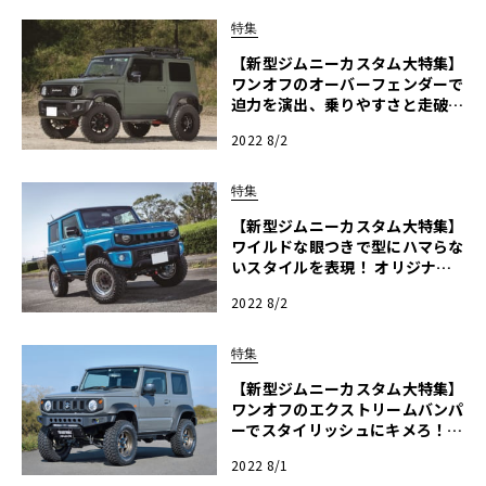
国2022】
特集
【新型ジムニーカスタム大特集】
ワンオフのオーバーフェンダーで
迫力を演出、乗りやすさと走破性
を両立したトップフラッグのジム
2022 8/2
ニーカスタム【ジムニー天国202
2】
特集
【新型ジムニーカスタム大特集】
ワイルドな眼つきで型にハマらな
いスタイルを表現！ オリジナル
パーツが豊富なテイクオートのジ
2022 8/2
ムニーカスタム【ジムニー天国2
022】
特集
【新型ジムニーカスタム大特集】
ワンオフのエクストリームバンパ
ーでスタイリッシュにキメろ！ T
OCボディワークスのジムニーカ
2022 8/1
スタム【ジムニー天国2022】