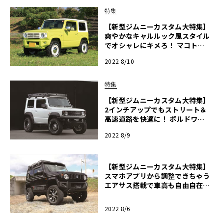
特集
【新型ジムニーカスタム大特集】
爽やかなキャルルック風スタイル
でオシャレにキメろ！ マコトガ
レージのジムニーカスタム【ジム
2022 8/10
ニー天国2022】
特集
【新型ジムニーカスタム大特集】
2インチアップでもストリート＆
高速道路を快適に！ ボルドワー
ルド・エイムゲインのジムニーカ
2022 8/9
スタム【ジムニー天国2022】
【新型ジムニーカスタム大特集】
スマホアプリから調整できちゃう
エアサス搭載で車高も自由自在！
ボルドワークスのジムニーカスタ
ム【ジムニー天国2022】
2022 8/6