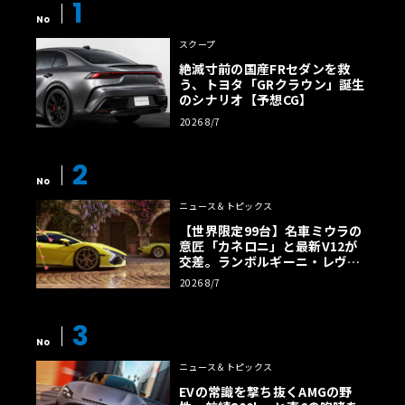
1
No
スクープ
絶滅寸前の国産FRセダンを救
う、トヨタ「GRクラウン」誕生
のシナリオ【予想CG】
2026 8/7
2
No
ニュース＆トピックス
【世界限定99台】名車ミウラの
意匠「カネロニ」と最新V12が
交差。ランボルギーニ・レヴエ
ルトに60周年記念車が登場
2026 8/7
3
No
ニュース＆トピックス
EVの常識を撃ち抜くAMGの野