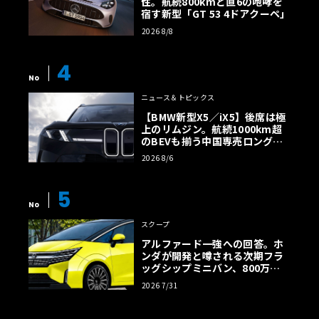
性。航続800kmと直6の咆哮を
宿す新型「GT 53 4ドアクーペ」
2026 8/8
4
No
ニュース＆トピックス
【BMW新型X5／iX5】後席は極
上のリムジン。航続1000km超
のBEVも揃う中国専売ロング仕
様の全貌
2026 8/6
5
No
スクープ
アルファード一強への回答。ホ
ンダが開発と噂される次期フラ
ッグシップミニバン、800万円
超の勝算【予想CG】
2026 7/31