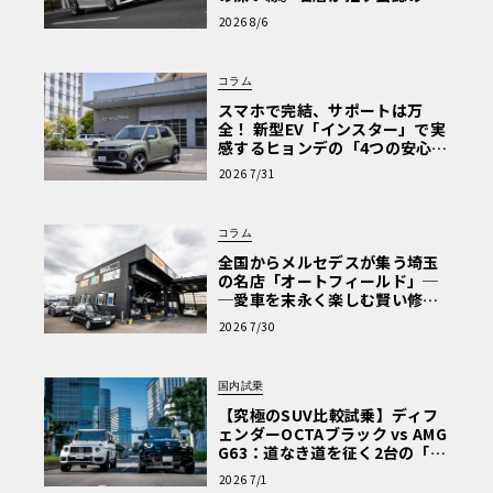
心と、Cクラスで味わうシルキー
2026 8/6
な走り〈PR〉
コラム
スマホで完結、サポートは万
全！ 新型EV「インスター」で実
感するヒョンデの「4つの安心」
【第1回・ヒョンデ6つの疑問：
2026 7/31
Why? Hyundai?】〈PR〉
コラム
全国からメルセデスが集う埼玉
の名店「オートフィールド」─
─愛車を末永く楽しむ賢い修理
術と、プロがフックス製オイル
2026 7/30
を選ぶ理由〈PR〉
国内試乗
【究極のSUV比較試乗】ディフ
ェンダーOCTAブラック vs AMG
G63：道なき道を征く2台の「対
極的アプローチ」
2026 7/1