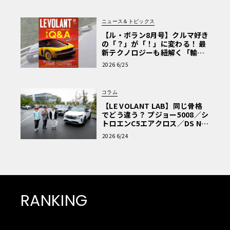
ニュース＆トピックス
【ル・ボラン8月号】クルマ好き
の「？」が「！」に変わる！ 最
新テクノロジーも紐解く「輸入
車Q&A」
2026 6/25
コラム
【LE VOLANT LAB】同じ骨格
でどう違う？ プジョー5008／シ
トロエンC5エアクロス／DS Nº4
読者一気乗りレポート
2026 6/24
RANKING