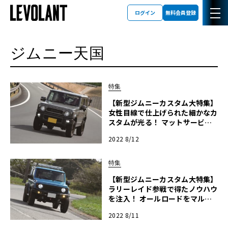
ログイン
無料会員登録
ジムニー天国
特集
【新型ジムニーカスタム大特集】
女性目線で仕上げられた細かなカ
スタムが光る！ マットサービス
ファクトリーのジムニーカスタム
2022 8/12
【ジムニー天国2022】
特集
【新型ジムニーカスタム大特集】
ラリーレイド参戦で得たノウハウ
を注入！ オールロードをマルチ
にこなすキャナスのジムニーカス
2022 8/11
タム【ジムニー天国2022】