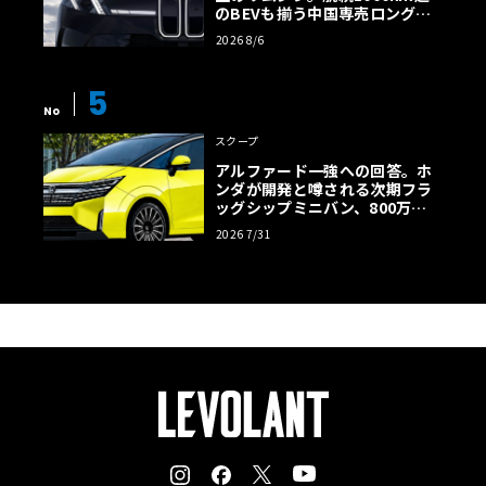
のBEVも揃う中国専売ロング仕
様の全貌
2026 8/6
5
No
スクープ
アルファード一強への回答。ホ
ンダが開発と噂される次期フラ
ッグシップミニバン、800万円
超の勝算【予想CG】
2026 7/31