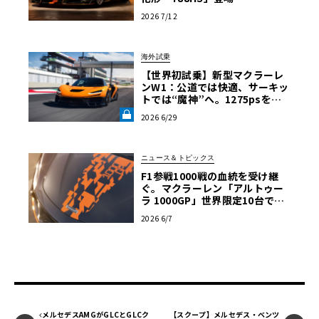
2026 7/12
海外試乗
【世界初試乗】新型マクラーレ
ンW1：公道では快適、サーキッ
トでは“魔神”へ。1275psを後
輪で操るハイパーカーの限界域
2026 6/29
《LE VOLANT LAB》
ニュース＆トピックス
F1参戦1000戦の血統を受け継
ぐ。マクラーレン「アルトゥー
ラ 1000GP」世界限定10台で発
表
2026 6/7
メルセデスAMGがGLCとGLCク
【スクープ】メルセデス・ベンツ