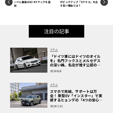
ーペに最強の63 4マチックを追
がピックアップ「Xクラス」を出
加
す深い理由とは？
注目の記事
コラム
「ドイツ車にはドイツのオイル
を」名門フックスとメルセデス
の深い縁。名店が推す公認の安
心と、Cクラスで味わうシルキー
2026 8/6
な走り〈PR〉
コラム
スマホで完結、サポートは万
全！ 新型EV「インスター」で実
感するヒョンデの「4つの安心」
【第1回・ヒョンデ6つの疑問：
2026 7/31
Why? Hyundai?】〈PR〉