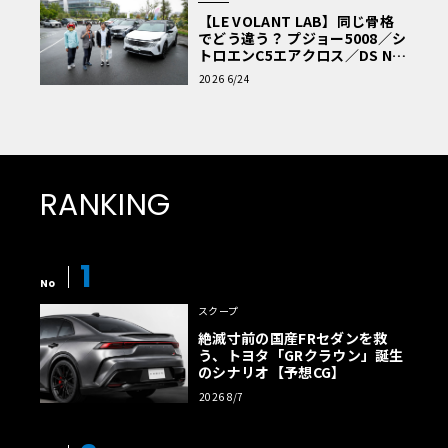
【LE VOLANT LAB】同じ骨格
でどう違う？ プジョー5008／シ
トロエンC5エアクロス／DS Nº4
読者一気乗りレポート
2026 6/24
RANKING
1
No
スクープ
絶滅寸前の国産FRセダンを救
う、トヨタ「GRクラウン」誕生
のシナリオ【予想CG】
2026 8/7