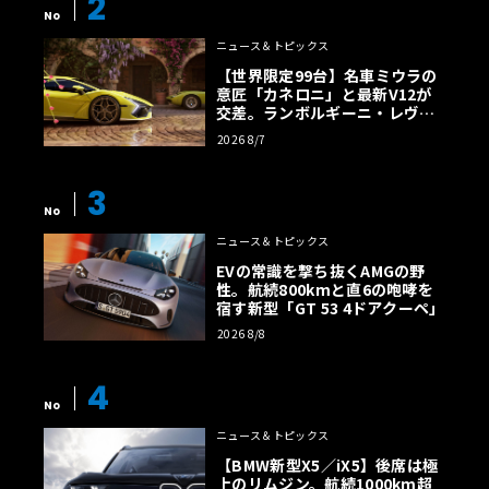
2
No
ニュース＆トピックス
【世界限定99台】名車ミウラの
意匠「カネロニ」と最新V12が
交差。ランボルギーニ・レヴエ
ルトに60周年記念車が登場
2026 8/7
3
No
ニュース＆トピックス
EVの常識を撃ち抜くAMGの野
性。航続800kmと直6の咆哮を
宿す新型「GT 53 4ドアクーペ」
2026 8/8
4
No
ニュース＆トピックス
【BMW新型X5／iX5】後席は極
上のリムジン。航続1000km超