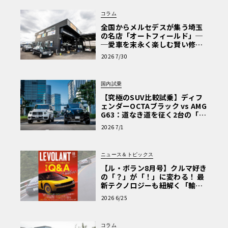
コラム
全国からメルセデスが集う埼玉
の名店「オートフィールド」─
─愛車を末永く楽しむ賢い修理
術と、プロがフックス製オイル
2026 7/30
を選ぶ理由〈PR〉
国内試乗
【究極のSUV比較試乗】ディフ
ェンダーOCTAブラック vs AMG
G63：道なき道を征く2台の「対
極的アプローチ」
2026 7/1
ニュース＆トピックス
【ル・ボラン8月号】クルマ好き
の「？」が「！」に変わる！ 最
新テクノロジーも紐解く「輸入
車Q&A」
2026 6/25
コラム