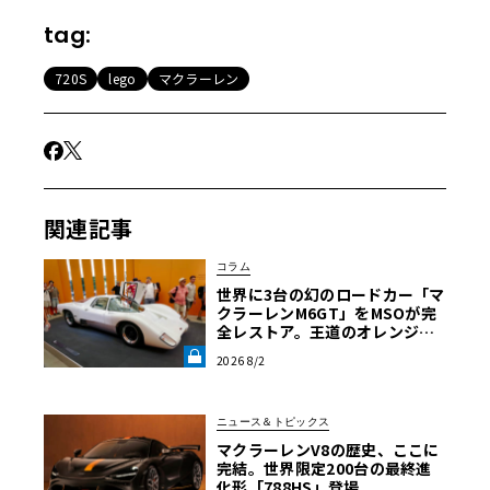
tag:
720S
lego
マクラーレン
関連記事
コラム
世界に3台の幻のロードカー「マ
クラーレンM6GT」をMSOが完
全レストア。王道のオレンジで
はなく“白”を纏って蘇った真意
2026 8/2
【グッドウッドFoS 2026】《LE
VOLANT LAB》
ニュース＆トピックス
マクラーレンV8の歴史、ここに
完結。世界限定200台の最終進
化形「788HS」登場