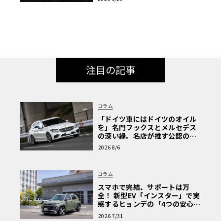
注目の記事
コラム
「ドイツ車にはドイツのオイル
を」名門フックスとメルセデス
の深い縁。名店が推す公認の安
心と、Cクラスで味わうシルキー
2026 8/6
な走り〈PR〉
コラム
スマホで完結、サポートは万
全！ 新型EV「インスター」で実
感するヒョンデの「4つの安心」
【第1回・ヒョンデ6つの疑問：
2026 7/31
Why? Hyundai?】〈PR〉