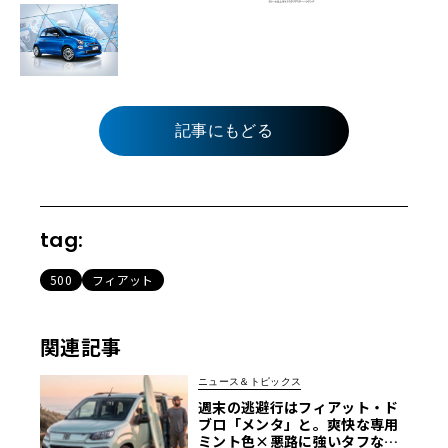
記事にもどる
tag:
500
フィアット
関連記事
ニュース＆トピックス
週末の逃避行はフィアット・ド
ブロ「メンタ」と。爽快な専用
ミント色×悪路に強いタフなMP