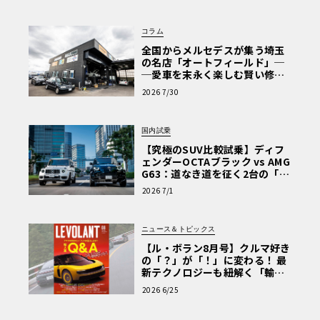
コラム
全国からメルセデスが集う埼玉
の名店「オートフィールド」─
─愛車を末永く楽しむ賢い修理
術と、プロがフックス製オイル
2026 7/30
を選ぶ理由〈PR〉
国内試乗
【究極のSUV比較試乗】ディフ
ェンダーOCTAブラック vs AMG
G63：道なき道を征く2台の「対
極的アプローチ」
2026 7/1
ニュース＆トピックス
【ル・ボラン8月号】クルマ好き
の「？」が「！」に変わる！ 最
新テクノロジーも紐解く「輸入
車Q&A」
2026 6/25