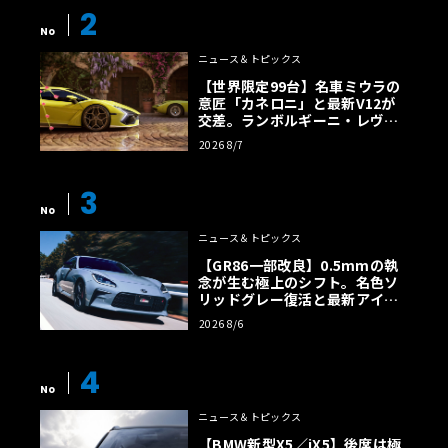
2
No
ニュース＆トピックス
【世界限定99台】名車ミウラの
意匠「カネロニ」と最新V12が
交差。ランボルギーニ・レヴエ
ルトに60周年記念車が登場
2026 8/7
3
No
ニュース＆トピックス
【GR86一部改良】0.5mmの執
念が生む極上のシフト。名色ソ
リッドグレー復活と最新アイサ
イトでFRの極みへ
2026 8/6
4
No
ニュース＆トピックス
【BMW新型X5／iX5】後席は極