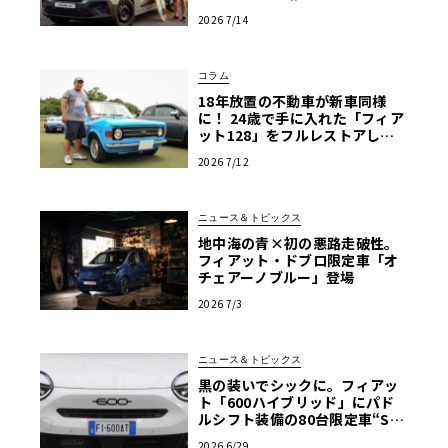
V
2026 7/14
コラム
18年放置の不動車が新車同様
に！ 24歳で手に入れた「フィア
ット128」をフルレストアした
真意【愛車群像】
2026 7/12
ニュース＆トピックス
地中海の青×初の悪路走破性。
フィアット・ドブロ限定車「オ
チェアーノブルー」登場
2026 7/3
ニュース＆トピックス
黒の装いでシックに。フィアッ
ト「600ハイブリッド」にパド
ルシフト装備の80台限定車“Sp
ort”追加
2026 6/29