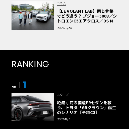
コラム
【LE VOLANT LAB】同じ骨格
でどう違う？ プジョー5008／シ
トロエンC5エアクロス／DS Nº4
読者一気乗りレポート
2026 6/24
RANKING
1
No
スクープ
絶滅寸前の国産FRセダンを救
う、トヨタ「GRクラウン」誕生
のシナリオ【予想CG】
2026 8/7