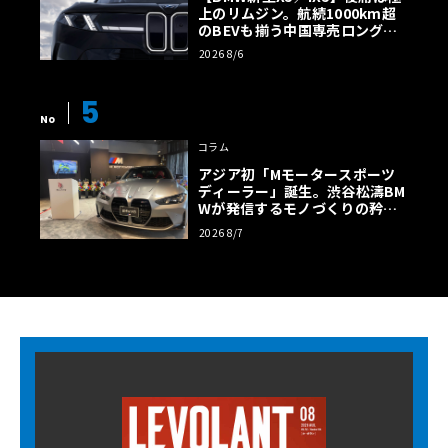
上のリムジン。航続1000km超
のBEVも揃う中国専売ロング仕
様の全貌
2026 8/6
5
No
コラム
アジア初「Mモータースポーツ
ディーラー」誕生。渋谷松濤BM
Wが発信するモノづくりの矜持
【木下隆之コラム】
2026 8/7