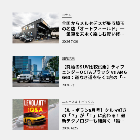
Why? Hyundai?】〈PR〉
コラム
全国からメルセデスが集う埼玉
の名店「オートフィールド」─
─愛車を末永く楽しむ賢い修理
術と、プロがフックス製オイル
2026 7/30
を選ぶ理由〈PR〉
国内試乗
【究極のSUV比較試乗】ディフ
ェンダーOCTAブラック vs AMG
G63：道なき道を征く2台の「対
極的アプローチ」
2026 7/1
ニュース＆トピックス
【ル・ボラン8月号】クルマ好き
の「？」が「！」に変わる！ 最
新テクノロジーも紐解く「輸入
車Q&A」
2026 6/25