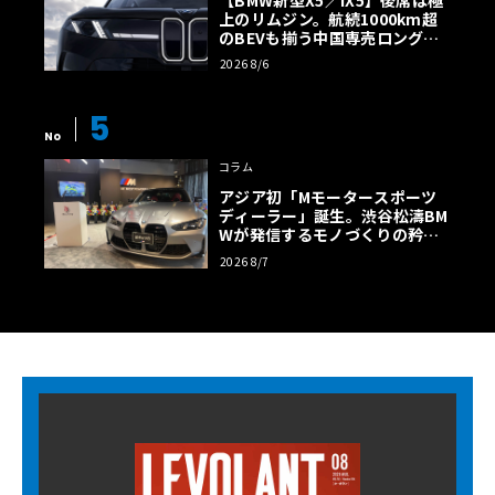
上のリムジン。航続1000km超
のBEVも揃う中国専売ロング仕
様の全貌
2026 8/6
5
No
コラム
アジア初「Mモータースポーツ
ディーラー」誕生。渋谷松濤BM
Wが発信するモノづくりの矜持
【木下隆之コラム】
2026 8/7