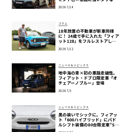
V
2026 7/14
コラム
18年放置の不動車が新車同様
に！ 24歳で手に入れた「フィア
ット128」をフルレストアした
真意【愛車群像】
2026 7/12
ニュース＆トピックス
地中海の青×初の悪路走破性。
フィアット・ドブロ限定車「オ
チェアーノブルー」登場
2026 7/3
ニュース＆トピックス
黒の装いでシックに。フィアッ
ト「600ハイブリッド」にパド
ルシフト装備の80台限定車“Sp
ort”追加