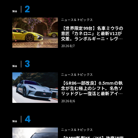
2
No
ニュース＆トピックス
【世界限定99台】名車ミウラの
意匠「カネロニ」と最新V12が
交差。ランボルギーニ・レヴエ
ルトに60周年記念車が登場
2026 8/7
3
No
ニュース＆トピックス
【GR86一部改良】0.5mmの執
念が生む極上のシフト。名色ソ
リッドグレー復活と最新アイサ
イトでFRの極みへ
2026 8/6
4
No
ニュース＆トピックス
【BMW新型X5／iX5】後席は極