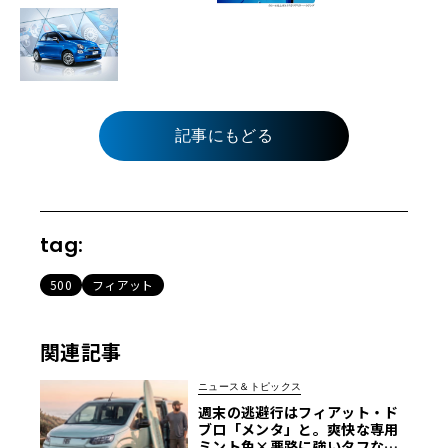
記事にもどる
tag:
500
フィアット
関連記事
ニュース＆トピックス
週末の逃避行はフィアット・ド
ブロ「メンタ」と。爽快な専用
ミント色×悪路に強いタフなMP