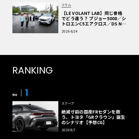
コラム
【LE VOLANT LAB】同じ骨格
でどう違う？ プジョー5008／シ
トロエンC5エアクロス／DS Nº4
読者一気乗りレポート
2026 6/24
RANKING
1
No
スクープ
絶滅寸前の国産FRセダンを救
う、トヨタ「GRクラウン」誕生
のシナリオ【予想CG】
2026 8/7