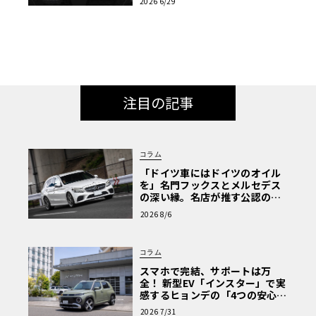
2026 6/29
注目の記事
コラム
「ドイツ車にはドイツのオイル
を」名門フックスとメルセデス
の深い縁。名店が推す公認の安
心と、Cクラスで味わうシルキー
2026 8/6
な走り〈PR〉
コラム
スマホで完結、サポートは万
全！ 新型EV「インスター」で実
感するヒョンデの「4つの安心」
【第1回・ヒョンデ6つの疑問：
2026 7/31