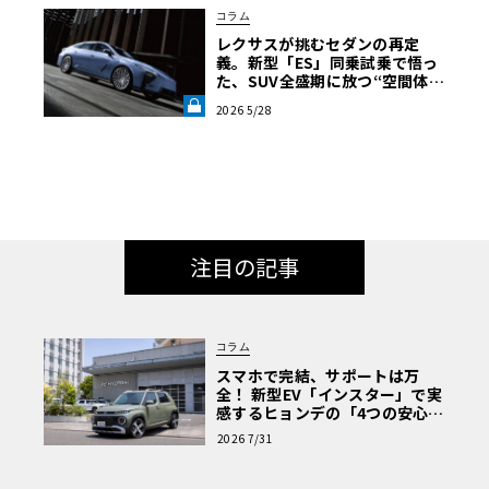
コラム
レクサスが挑むセダンの再定
義。新型「ES」同乗試乗で悟っ
た、SUV全盛期に放つ“空間体
験”の真価《LE VOLANT LAB》
2026 5/28
注目の記事
コラム
スマホで完結、サポートは万
全！ 新型EV「インスター」で実
感するヒョンデの「4つの安心」
【第1回・ヒョンデ6つの疑問：
2026 7/31
Why? Hyundai?】〈PR〉