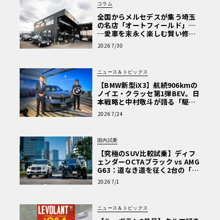
コラム
全国からメルセデスが集う埼玉
の名店「オートフィールド」─
─愛車を末永く楽しむ賢い修理
術と、プロがフックス製オイル
2026 7/30
を選ぶ理由〈PR〉
ニュース＆トピックス
【BMW新型iX3】航続906kmの
ノイエ・クラッセ第1弾BEV。日
本戦略と中村敬斗が語る「駆け
ぬける歓び」
2026 7/24
国内試乗
【究極のSUV比較試乗】ディフ
ェンダーOCTAブラック vs AMG
G63：道なき道を征く2台の「対
極的アプローチ」
2026 7/1
ニュース＆トピックス