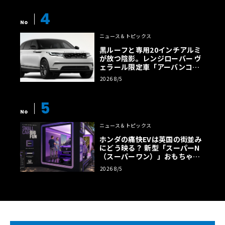
4
No
ニュース＆トピックス
黒ルーフと専用20インチアルミ
が放つ陰影。レンジローバー ヴ
ェラール限定車「アーバンコン
トラスト・エディション」登場
2026 8/5
5
No
ニュース＆トピックス
ホンダの痛快EVは英国の街並み
にどう映る？ 新型「スーパーN
（スーパーワン）」おもちゃ箱
ツアーの全貌
2026 8/5