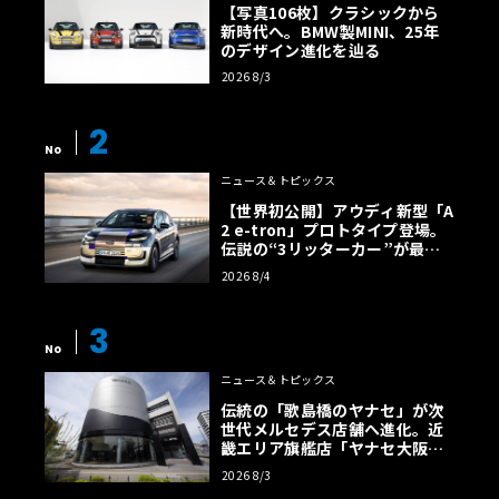
【写真106枚】クラシックから
新時代へ。BMW製MINI、25年
のデザイン進化を辿る
2026 8/3
2
No
ニュース＆トピックス
【世界初公開】アウディ新型「A
2 e-tron」プロトタイプ登場。
伝説の“3リッターカー”が最高
効率エントリーBEVとして復活
2026 8/4
【画像38枚】
3
No
ニュース＆トピックス
伝統の「歌島橋のヤナセ」が次
世代メルセデス店舗へ進化。近
畿エリア旗艦店「ヤナセ大阪支
店」がリニューアル
2026 8/3