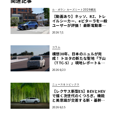
関連記事
ル・ボラン カーズミート2026横浜
【動画あり】ネッソ、RZ、トレ
イルシーカー、eビターラを一般
ユーザーが評価！ 最新電動車体
験試乗レポート【ル・ボラン カ
2026 7/1
ーズミート2026横浜】
コラム
構想30年、日本のニュルが完
成！ トヨタの新たな聖地「下山
（TTC-S）」現地レポート＆新
型レクサスTZ
2026 6/23
ニュース＆トピックス
【レクサス新型ES】BEVとHEV
で描く次世代のくつろぎ。機能
と美意識が交差する新・基幹セ
ダンの真価
2026 6/15