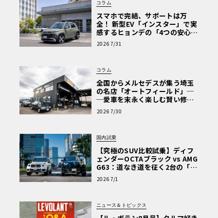
コラム
スマホで完結、サポートは万
全！ 新型EV「インスター」で実
感するヒョンデの「4つの安心」
【第1回・ヒョンデ6つの疑問：
2026 7/31
Why? Hyundai?】〈PR〉
コラム
全国からメルセデスが集う埼玉
の名店「オートフィールド」─
─愛車を末永く楽しむ賢い修理
術と、プロがフックス製オイル
2026 7/30
を選ぶ理由〈PR〉
国内試乗
【究極のSUV比較試乗】ディフ
ェンダーOCTAブラック vs AMG
G63：道なき道を征く2台の「対
極的アプローチ」
2026 7/1
ニュース＆トピックス
【ル・ボラン8月号】クルマ好き