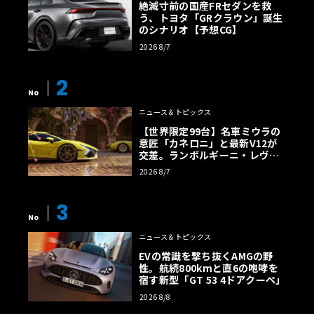
絶滅寸前の国産FRセダンを救
う、トヨタ「GRクラウン」誕生
のシナリオ【予想CG】
2026 8/7
2
No
ニュース＆トピックス
【世界限定99台】名車ミウラの
意匠「カネロニ」と最新V12が
交差。ランボルギーニ・レヴエ
ルトに60周年記念車が登場
2026 8/7
3
No
ニュース＆トピックス
EVの常識を撃ち抜くAMGの野
性。航続800kmと直6の咆哮を
宿す新型「GT 53 4ドアクーペ」
2026 8/8