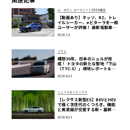
ル・ボラン カーズミート2026横浜
【動画あり】ネッソ、RZ、トレ
イルシーカー、eビターラを一般
ユーザーが評価！ 最新電動車体
験試乗レポート【ル・ボラン カ
2026 7/1
ーズミート2026横浜】
コラム
構想30年、日本のニュルが完
成！ トヨタの新たな聖地「下山
（TTC-S）」現地レポート＆新
型レクサスTZ
2026 6/23
ニュース＆トピックス
【レクサス新型ES】BEVとHEV
で描く次世代のくつろぎ。機能
と美意識が交差する新・基幹セ
ダンの真価
2026 6/15