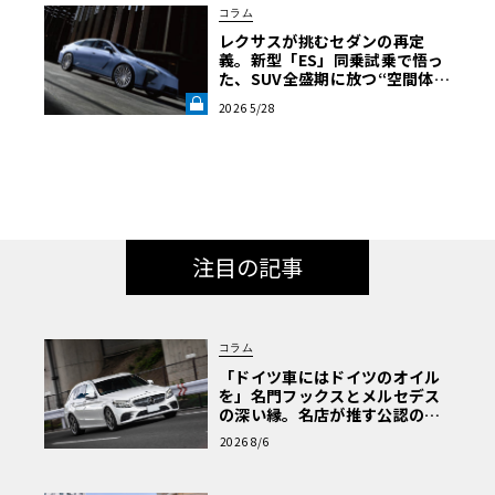
コラム
レクサスが挑むセダンの再定
義。新型「ES」同乗試乗で悟っ
た、SUV全盛期に放つ“空間体
験”の真価《LE VOLANT LAB》
2026 5/28
注目の記事
コラム
「ドイツ車にはドイツのオイル
を」名門フックスとメルセデス
の深い縁。名店が推す公認の安
心と、Cクラスで味わうシルキー
2026 8/6
な走り〈PR〉