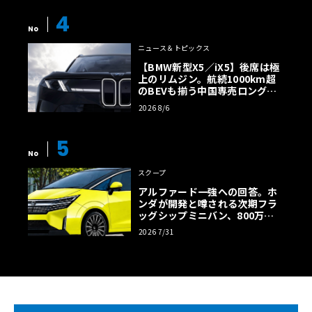
4
No
ニュース＆トピックス
【BMW新型X5／iX5】後席は極
上のリムジン。航続1000km超
のBEVも揃う中国専売ロング仕
様の全貌
2026 8/6
5
No
スクープ
アルファード一強への回答。ホ
ンダが開発と噂される次期フラ
ッグシップミニバン、800万円
超の勝算【予想CG】
2026 7/31