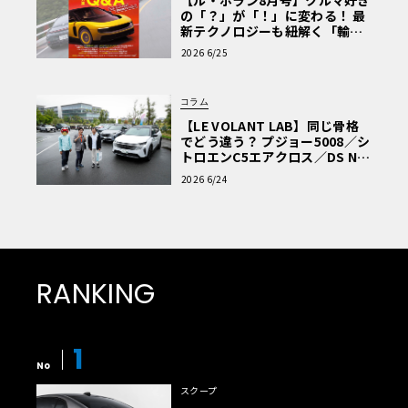
の「？」が「！」に変わる！ 最
新テクノロジーも紐解く「輸入
車Q&A」
2026 6/25
コラム
【LE VOLANT LAB】同じ骨格
でどう違う？ プジョー5008／シ
トロエンC5エアクロス／DS Nº4
読者一気乗りレポート
2026 6/24
RANKING
1
No
スクープ