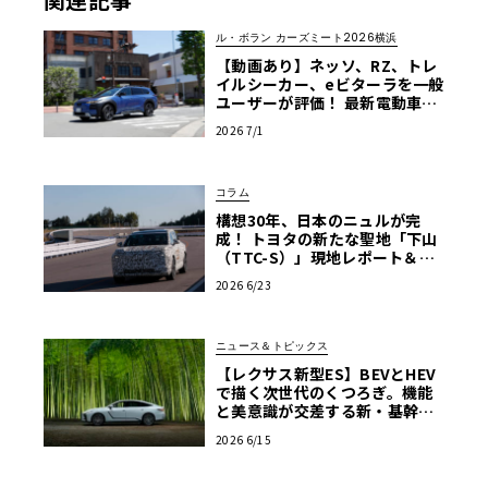
ル・ボラン カーズミート2026横浜
【動画あり】ネッソ、RZ、トレ
イルシーカー、eビターラを一般
ユーザーが評価！ 最新電動車体
験試乗レポート【ル・ボラン カ
2026 7/1
ーズミート2026横浜】
コラム
構想30年、日本のニュルが完
成！ トヨタの新たな聖地「下山
（TTC-S）」現地レポート＆新
型レクサスTZ
2026 6/23
ニュース＆トピックス
【レクサス新型ES】BEVとHEV
で描く次世代のくつろぎ。機能
と美意識が交差する新・基幹セ
ダンの真価
2026 6/15