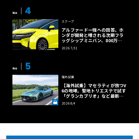
4
No
スクープ
アルファード一強への回答。ホ
ンダが開発と噂される次期フラ
ッグシップミニバン、800万円
超の勝算【予想CG】
2026 7/31
5
No
海外試乗
【海外試乗】マセラティが放つV
6の咆哮。聖地トリエステで試す
「グランカブリオ」など最新ト
ロフェオ3台の官能評価《LE VO
2026 8/4
LANT LAB》