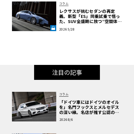
コラム
レクサスが挑むセダンの再定
義。新型「ES」同乗試乗で悟っ
た、SUV全盛期に放つ“空間体
験”の真価《LE VOLANT LAB》
2026 5/28
注目の記事
コラム
「ドイツ車にはドイツのオイル
を」名門フックスとメルセデス
の深い縁。名店が推す公認の安
心と、Cクラスで味わうシルキー
2026 8/6
な走り〈PR〉