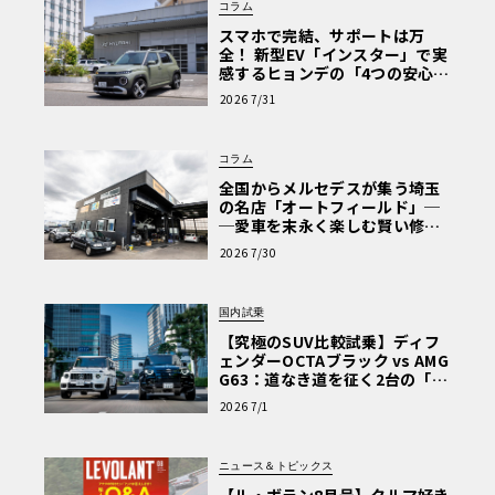
コラム
スマホで完結、サポートは万
全！ 新型EV「インスター」で実
感するヒョンデの「4つの安心」
【第1回・ヒョンデ6つの疑問：
2026 7/31
Why? Hyundai?】〈PR〉
コラム
全国からメルセデスが集う埼玉
の名店「オートフィールド」─
─愛車を末永く楽しむ賢い修理
術と、プロがフックス製オイル
2026 7/30
を選ぶ理由〈PR〉
国内試乗
【究極のSUV比較試乗】ディフ
ェンダーOCTAブラック vs AMG
G63：道なき道を征く2台の「対
極的アプローチ」
2026 7/1
ニュース＆トピックス
【ル・ボラン8月号】クルマ好き