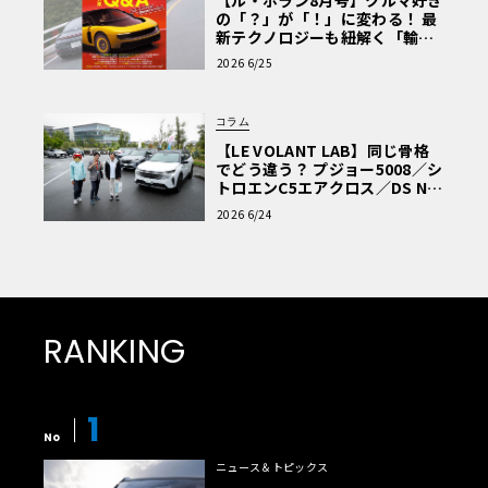
の「？」が「！」に変わる！ 最
新テクノロジーも紐解く「輸入
車Q&A」
2026 6/25
コラム
【LE VOLANT LAB】同じ骨格
でどう違う？ プジョー5008／シ
トロエンC5エアクロス／DS Nº4
読者一気乗りレポート
2026 6/24
RANKING
1
No
ニュース＆トピックス