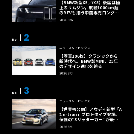
【BMW新型X5／iX5】後席は極
上のリムジン。航続1000km超
のBEVも揃う中国専売ロング仕
様の全貌
2026 8/6
2
No
ニュース＆トピックス
【写真106枚】クラシックから
新時代へ。BMW製MINI、25年
のデザイン進化を辿る
2026 8/3
3
No
ニュース＆トピックス
【世界初公開】アウディ新型「A
2 e-tron」プロトタイプ登場。
伝説の“3リッターカー”が最高
効率エントリーBEVとして復活
2026 8/4
【画像38枚】