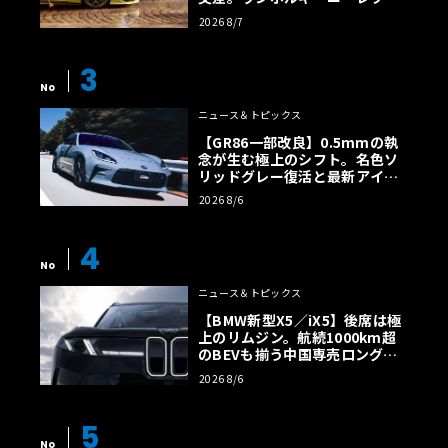
ルトに60周年記念車が登場
2026 8/7
3
No
ニュース＆トピックス
【GR86一部改良】0.5mmの執
念が生む極上のシフト。名色ソ
リッドグレー復活と最新アイサ
イトでFRの極みへ
2026 8/6
4
No
ニュース＆トピックス
【BMW新型X5／iX5】後席は極
上のリムジン。航続1000km超
のBEVも揃う中国専売ロング仕
様の全貌
2026 8/6
5
No