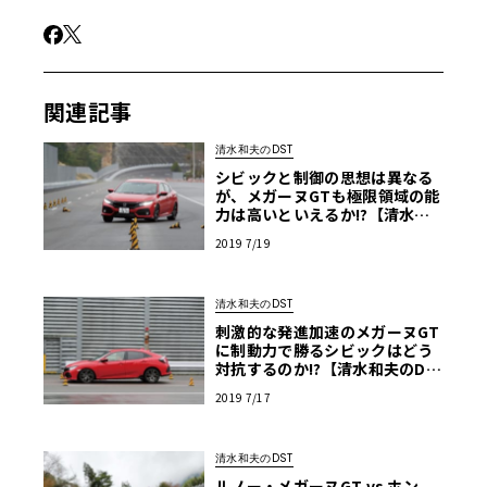
関連記事
清水和夫のDST
シビックと制御の思想は異なる
が、メガーヌGTも極限領域の能
力は高いといえるか!?【清水和
夫のDST】#93-4/4
2019 7/19
清水和夫のDST
刺激的な発進加速のメガーヌGT
に制動力で勝るシビックはどう
対抗するのか!?【清水和夫のDS
T】#93-2/4
2019 7/17
清水和夫のDST
ルノー・メガーヌGT vs ホン