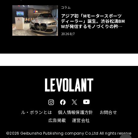
コラム
アジア初「Mモータースポーツ
ディーラー」誕生。渋谷松濤BM
Wが発信するモノづくりの矜持
【木下隆之コラム】
2026 8/7
ル・ボランとは
個人情報保護方針
お問合せ
広告掲載
運営会社
©2026 Geibunsha Publishing company Co.,Ltd All rights reserve