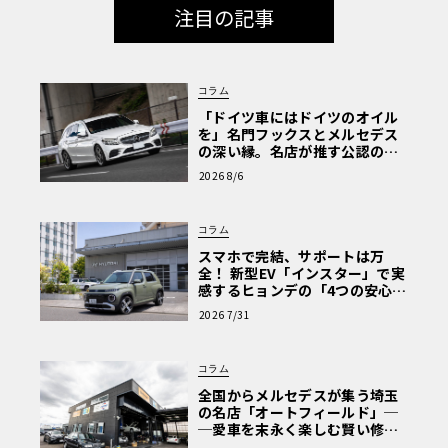
注目の記事
コラム
「ドイツ車にはドイツのオイル
を」名門フックスとメルセデス
の深い縁。名店が推す公認の安
心と、Cクラスで味わうシルキー
2026 8/6
な走り〈PR〉
コラム
スマホで完結、サポートは万
全！ 新型EV「インスター」で実
感するヒョンデの「4つの安心」
【第1回・ヒョンデ6つの疑問：
2026 7/31
Why? Hyundai?】〈PR〉
コラム
全国からメルセデスが集う埼玉
の名店「オートフィールド」─
─愛車を末永く楽しむ賢い修理
術と、プロがフックス製オイル