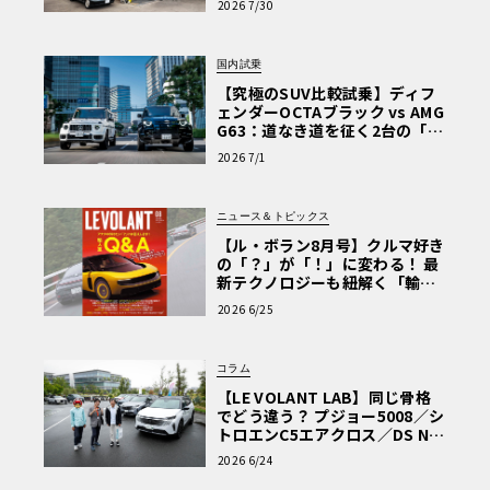
2026 7/30
を選ぶ理由〈PR〉
国内試乗
【究極のSUV比較試乗】ディフ
ェンダーOCTAブラック vs AMG
G63：道なき道を征く2台の「対
極的アプローチ」
2026 7/1
ニュース＆トピックス
【ル・ボラン8月号】クルマ好き
の「？」が「！」に変わる！ 最
新テクノロジーも紐解く「輸入
車Q&A」
2026 6/25
コラム
【LE VOLANT LAB】同じ骨格
でどう違う？ プジョー5008／シ
トロエンC5エアクロス／DS Nº4
読者一気乗りレポート
2026 6/24