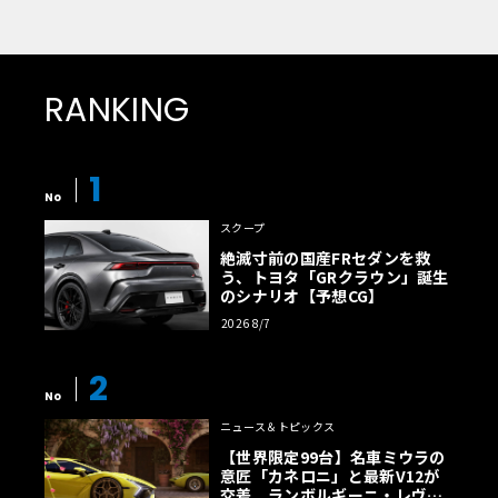
RANKING
1
No
スクープ
絶滅寸前の国産FRセダンを救
う、トヨタ「GRクラウン」誕生
のシナリオ【予想CG】
2026 8/7
2
No
ニュース＆トピックス
【世界限定99台】名車ミウラの
意匠「カネロニ」と最新V12が
交差。ランボルギーニ・レヴエ