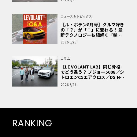
を見せるブラックバッジにシャッターを切った。
ニュース＆トピックス
【ル・ボラン8月号】クルマ好き
の「？」が「！」に変わる！ 最
新テクノロジーも紐解く「輸入
車Q&A」
2026 6/25
コラム
【LE VOLANT LAB】同じ骨格
でどう違う？ プジョー5008／シ
トロエンC5エアクロス／DS Nº4
読者一気乗りレポート
2026 6/24
RANKING