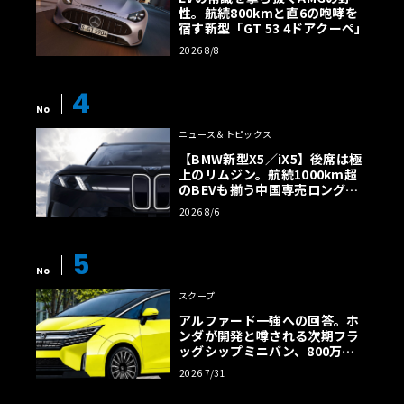
性。航続800kmと直6の咆哮を
宿す新型「GT 53 4ドアクーペ」
2026 8/8
4
No
ニュース＆トピックス
【BMW新型X5／iX5】後席は極
上のリムジン。航続1000km超
のBEVも揃う中国専売ロング仕
様の全貌
2026 8/6
5
No
スクープ
アルファード一強への回答。ホ
ロールス・ロイス・モーター・カーズでアジアパシフィッ
ンダが開発と噂される次期フラ
ッグシップミニバン、800万円
ク・リージョナルディレクターを務めるホール・ハリス
超の勝算【予想CG】
は、開催された写真展について、次のようなコメントを発
2026 7/31
表している。