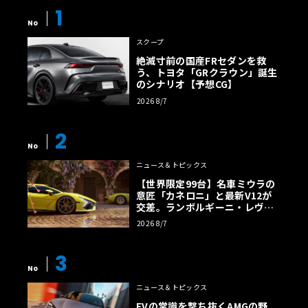
1
No
スクープ
絶滅寸前の国産FRセダンを救
う、トヨタ「GRクラウン」誕生
のシナリオ【予想CG】
2026 8/7
2
No
ニュース＆トピックス
【世界限定99台】名車ミウラの
意匠「カネロニ」と最新V12が
交差。ランボルギーニ・レヴエ
そしてシンガポールのダレン・チャンは、東京の代表的な
ルトに60周年記念車が登場
2026 8/7
歓楽街である新宿・歌舞伎町でネオンの中に置いたレイ
ス・ブラックバッジをフレームに収めた。彼はさらに夜更
3
けの大黒埠頭や、朝の築地市場（当時）でもブラックバッ
No
ジのある風景を切り取っている。
ニュース＆トピックス
EVの常識を撃ち抜くAMGの野