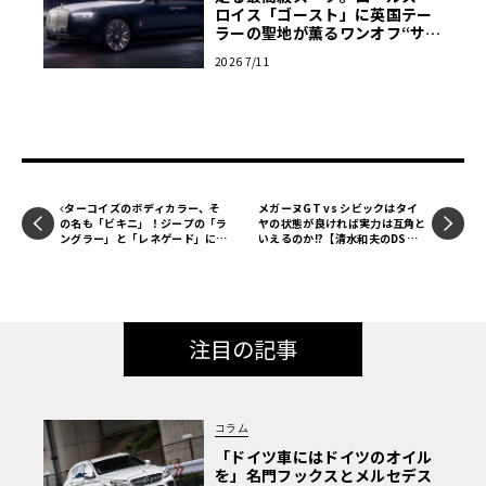
日本の写真家、小川義文は銀座の華やかな街並みを駆け抜
ロイス「ゴースト」に英国テー
ラーの聖地が薫るワンオフ“サヴ
けるレイス・ブラックバッジや、首都高速でレインボーブ
ィル・ロウ”登場
リッジを渡るレイス・ブラックバッジとゴースト・ブラッ
2026 7/11
クバッジを切り取った。
ターコイズのボディカラー、そ
メガーヌGT vs シビックはタイ
の名も「ビキニ」！ジープの「ラ
ヤの状態が良ければ実力は互角と
ングラー」と「レネゲード」に限
いえるのか!?【清水和夫のDS
定車が登場
T】#93-3/4
注目の記事
コラム
「ドイツ車にはドイツのオイル
を」名門フックスとメルセデス