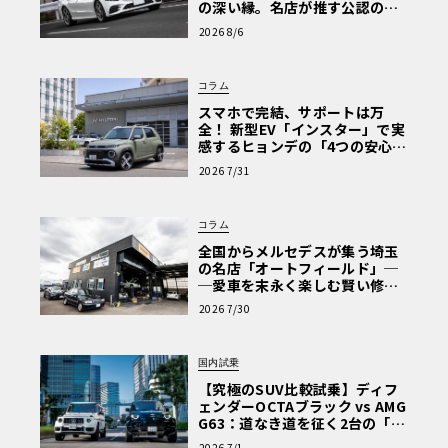
の深い縁。名店が推す公認の安
心と、Cクラスで味わうシルキー
2026 8/6
な走り〈PR〉
コラム
スマホで完結、サポートは万
全！ 新型EV「インスター」で実
感するヒョンデの「4つの安心」
【第1回・ヒョンデ6つの疑問：
2026 7/31
Why? Hyundai?】〈PR〉
コラム
全国からメルセデスが集う埼玉
の名店「オートフィールド」─
─愛車を末永く楽しむ賢い修理
術と、プロがフックス製オイル
2026 7/30
を選ぶ理由〈PR〉
国内試乗
英国のマーク・リッチョーニはマグマレッド・ボディのレ
【究極のSUV比較試乗】ディフ
イス・ブラックバッジを、混沌とした景色の秋葉原や、東
ェンダーOCTAブラック vs AMG
G63：道なき道を征く2台の「対
京湾沿いの埋立地にある工業地帯、そして中目黒の閑静な
極的アプローチ」
住宅街に持ち込み、街の光や太陽の光を受けて独特の表情
2026 7/1