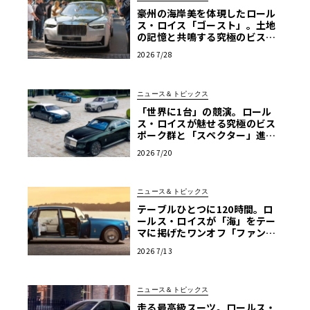
豪州の海岸美を体現したロール
ス・ロイス「ゴースト」。土地
の記憶と共鳴する究極のビスポ
ーク仕様が公開
2026 7/28
ニュース＆トピックス
「世界に1台」の競演。ロール
ス・ロイスが魅せる究極のビス
ポーク群と「スペクター」進化
版
2026 7/20
ニュース＆トピックス
テーブルひとつに120時間。ロ
ールス・ロイスが「海」をテー
マに掲げたワンオフ「ファント
ム・レガッタ」を初公開
2026 7/13
ニュース＆トピックス
走る最高級スーツ。ロールス・