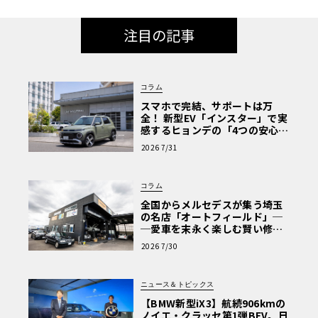
注目の記事
コラム
スマホで完結、サポートは万
全！ 新型EV「インスター」で実
感するヒョンデの「4つの安心」
【第1回・ヒョンデ6つの疑問：
2026 7/31
Why? Hyundai?】〈PR〉
コラム
全国からメルセデスが集う埼玉
の名店「オートフィールド」─
─愛車を末永く楽しむ賢い修理
術と、プロがフックス製オイル
2026 7/30
を選ぶ理由〈PR〉
ニュース＆トピックス
【BMW新型iX3】航続906kmの
ノイエ・クラッセ第1弾BEV。日