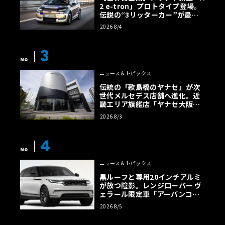
2 e-tron」プロトタイプ登場。
伝説の“3リッターカー”が最高
効率エントリーBEVとして復活
2026 8/4
【画像38枚】
3
No
ニュース＆トピックス
伝統の「歌島橋のヤナセ」が次
世代メルセデス店舗へ進化。近
畿エリア旗艦店「ヤナセ大阪支
店」がリニューアル
2026 8/3
4
No
ニュース＆トピックス
黒ルーフと専用20インチアルミ
が放つ陰影。レンジローバー ヴ
ェラール限定車「アーバンコン
トラスト・エディション」登場
2026 8/5