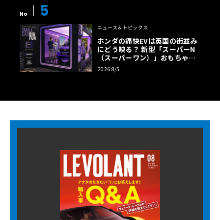
5
No
ニュース＆トピックス
ホンダの痛快EVは英国の街並み
にどう映る？ 新型「スーパーN
（スーパーワン）」おもちゃ箱
ツアーの全貌
2026 8/5