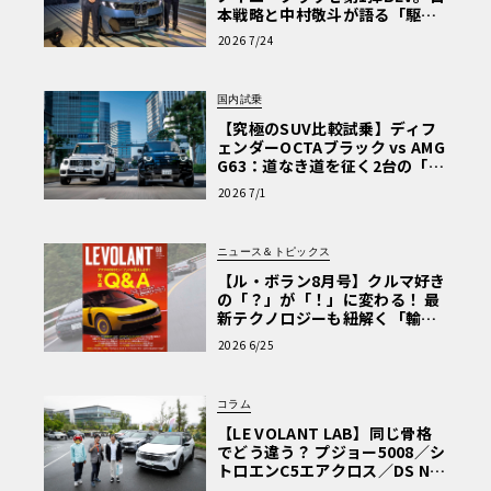
本戦略と中村敬斗が語る「駆け
ぬける歓び」
2026 7/24
国内試乗
【究極のSUV比較試乗】ディフ
ェンダーOCTAブラック vs AMG
G63：道なき道を征く2台の「対
極的アプローチ」
2026 7/1
ニュース＆トピックス
【ル・ボラン8月号】クルマ好き
の「？」が「！」に変わる！ 最
新テクノロジーも紐解く「輸入
車Q&A」
2026 6/25
コラム
【LE VOLANT LAB】同じ骨格
でどう違う？ プジョー5008／シ
トロエンC5エアクロス／DS Nº4
読者一気乗りレポート