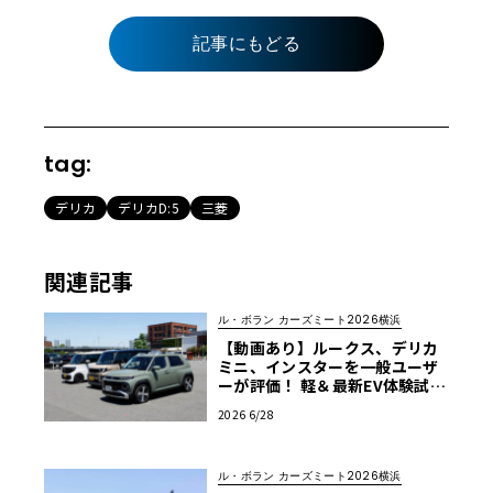
記事にもどる
tag:
デリカ
デリカD:5
三菱
関連記事
ル・ボラン カーズミート2026横浜
【動画あり】ルークス、デリカ
ミニ、インスターを一般ユーザ
ーが評価！ 軽＆最新EV体験試乗
レポート【ル・ボラン カーズミ
2026 6/28
ート2026横浜】
ル・ボラン カーズミート2026横浜