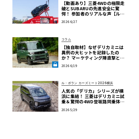
【動画あり】三菱4WDの極限走
破とSUBARUの先進安全に驚
愕！ 参加者のリアルな声【ル・
ボラン カーズミート2026横浜】
2026 6/27
コラム
【独自取材】なぜデリカミニは
異例の大ヒットを記録したの
か？ マーケティング陣直撃と試
乗で紐解く「デリ丸。」誕生の
2026 6/19
軌跡【自動車業界の研究】《LE
VOLANT LAB》
ル・ボラン カーズミート2026横浜
人気の「デリカ」シリーズが横
浜に集結！ 三菱はデリカミニ試
乗＆驚愕の4WD登坂路同乗体験
を実施【ル・ボラン カーズミー
2026 5/29
ト2026横浜】