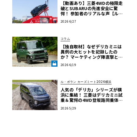
【動画あり】三菱4WDの極限走
破とSUBARUの先進安全に驚
愕！ 参加者のリアルな声【ル・
ボラン カーズミート2026横浜】
2026 6/27
コラム
【独自取材】なぜデリカミニは
異例の大ヒットを記録したの
か？ マーケティング陣直撃と試
乗で紐解く「デリ丸。」誕生の
2026 6/19
軌跡【自動車業界の研究】《LE
VOLANT LAB》
ル・ボラン カーズミート2026横浜
人気の「デリカ」シリーズが横
浜に集結！ 三菱はデリカミニ試
乗＆驚愕の4WD登坂路同乗体験
を実施【ル・ボラン カーズミー
2026 5/29
ト2026横浜】