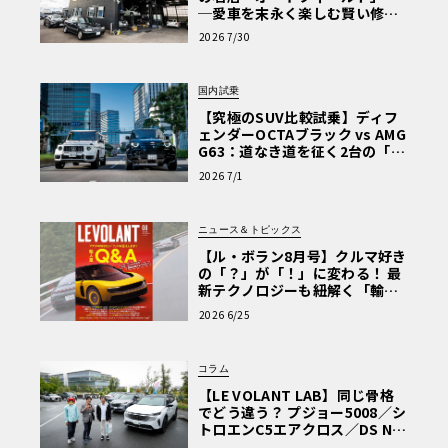
─愛車を末永く楽しむ賢い修理
術と、プロがフックス製オイル
2026 7/30
を選ぶ理由〈PR〉
国内試乗
【究極のSUV比較試乗】ディフ
ェンダーOCTAブラック vs AMG
G63：道なき道を征く2台の「対
極的アプローチ」
2026 7/1
ニュース＆トピックス
【ル・ボラン8月号】クルマ好き
の「？」が「！」に変わる！ 最
新テクノロジーも紐解く「輸入
車Q&A」
2026 6/25
コラム
【LE VOLANT LAB】同じ骨格
でどう違う？ プジョー5008／シ
トロエンC5エアクロス／DS Nº4
読者一気乗りレポート