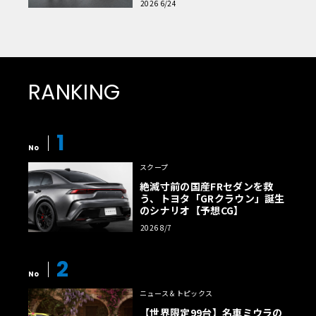
2026 6/24
RANKING
1
No
スクープ
絶滅寸前の国産FRセダンを救
う、トヨタ「GRクラウン」誕生
のシナリオ【予想CG】
2026 8/7
2
No
ニュース＆トピックス
【世界限定99台】名車ミウラの