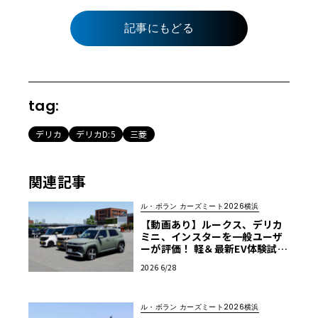
記事にもどる
tag:
デリカ
デリカD:5
三菱
関連記事
ル・ボラン カーズミート2026横浜
【動画あり】ルークス、デリカ
ミニ、インスターを一般ユーザ
ーが評価！ 軽＆最新EV体験試乗
レポート【ル・ボラン カーズミ
2026 6/28
ート2026横浜】
ル・ボラン カーズミート2026横浜