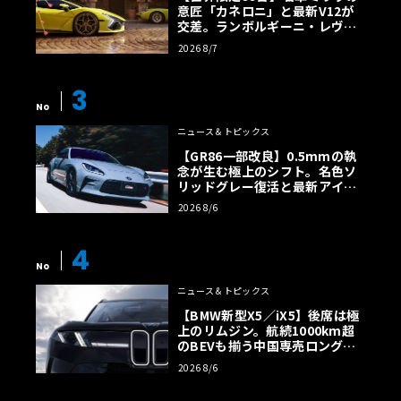
意匠「カネロニ」と最新V12が
交差。ランボルギーニ・レヴエ
ルトに60周年記念車が登場
2026 8/7
3
No
ニュース＆トピックス
【GR86一部改良】0.5mmの執
念が生む極上のシフト。名色ソ
リッドグレー復活と最新アイサ
イトでFRの極みへ
2026 8/6
4
No
ニュース＆トピックス
【BMW新型X5／iX5】後席は極
上のリムジン。航続1000km超
のBEVも揃う中国専売ロング仕
様の全貌
2026 8/6