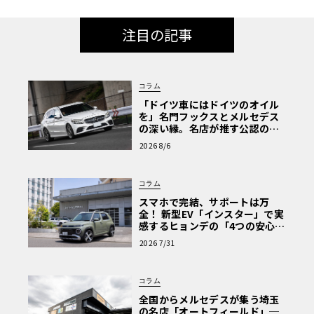
注目の記事
コラム
「ドイツ車にはドイツのオイル
を」名門フックスとメルセデス
の深い縁。名店が推す公認の安
心と、Cクラスで味わうシルキー
2026 8/6
な走り〈PR〉
コラム
スマホで完結、サポートは万
全！ 新型EV「インスター」で実
感するヒョンデの「4つの安心」
【第1回・ヒョンデ6つの疑問：
2026 7/31
Why? Hyundai?】〈PR〉
コラム
全国からメルセデスが集う埼玉
の名店「オートフィールド」─