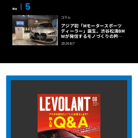
5
No
コラム
アジア初「Mモータースポーツ
ディーラー」誕生。渋谷松濤BM
Wが発信するモノづくりの矜持
【木下隆之コラム】
2026 8/7