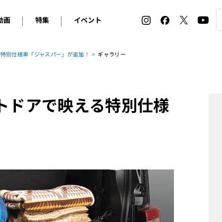
動画
特集
イベント
ィ
BMW
アルピナ
オリジナル動画
2026 サマータイヤ＆ホイール バイヤーズガイド
ル・ボラン カーズ・ミート2026横浜
る特別仕様車「ジャスパー」が追加！
ギャラリー
2025-2026 冬 スタッドレス＆ウインタータイヤ バイヤ
SNOW EXPERIENCE in TOGAKUSHI SKI FIE
デス・ベンツ
ポルシェ
フォルクスワーゲン
ホイールカタログ2025-2026冬
EV:LIFE FUTAKO TAMAGAWA 2026
ーヌ
シトロエン
DSオートモビル
ホイールカタログ
EV:LIFE KOBE 2025
ウトドアで映える特別仕様
ー
ルノー
アバルト
タイヤ特集
ル・ボラン カーズ・ミート2025横浜
ァ・ロメオ
フェラーリ
フィアット
ルギーニ
マセラティ
アストン・マーティン
レー
ケータハム
ジャガー
ローバー
ロータス
マクラーレン
モーガン
ロールス・ロイス
キャデラック
シボレー
テスラ
ヒョンデ