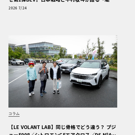
ぬける歓び」
2026 7/24
コラム
【LE VOLANT LAB】同じ骨格でどう違う？ プジ
ョー5008／シトロエンC5エアクロス／DS Nº4