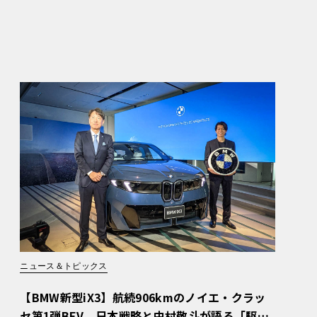
ニュース＆トピックス
【BMW新型iX3】航続906kmのノイエ・クラッ
セ第1弾BEV。日本戦略と中村敬斗が語る「駆け