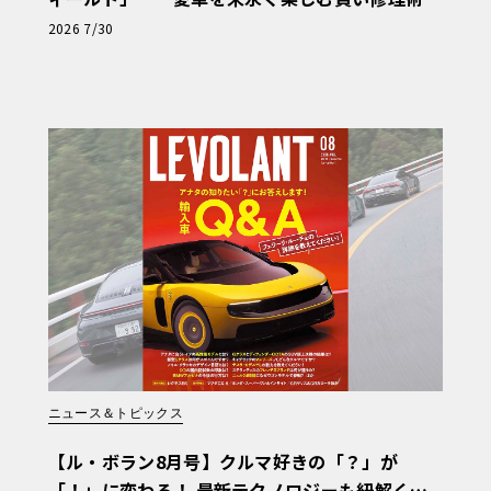
と、プロがフックス製オイルを選ぶ理由〈PR〉
2026 7/30
ニュース＆トピックス
【ル・ボラン8月号】クルマ好きの「？」が
「！」に変わる！ 最新テクノロジーも紐解く