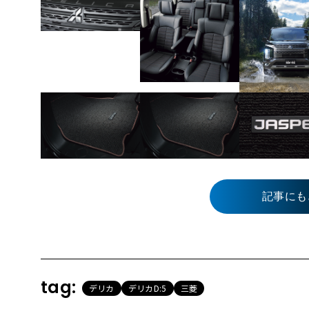
記事にも
tag:
デリカ
デリカD:5
三菱