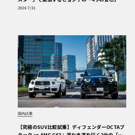
【第1回・ヒョンデ6つの疑問：Why? Hyunda
2026 7/31
i?】〈PR〉
国内試乗
【究極のSUV比較試乗】ディフェンダーOCTAブ
ラック vs AMG G63：道なき道を征く2台の「対