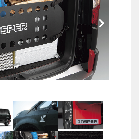
他
ス
トヨタ
日産
スバル
マツダ
ダイハツ
スズキ
他