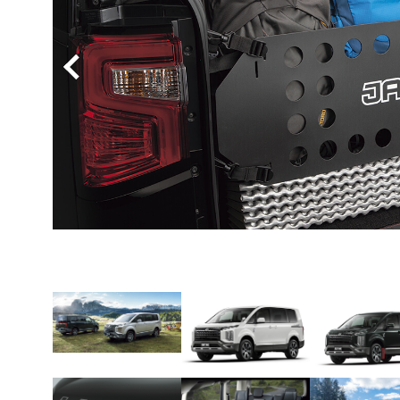
BYD
その
国産車
レクサ
ホンダ
三菱
光岡
その