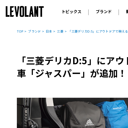
トピックス
ブランド
輸入車
アウデ
ニュース
TOP
ブランド
日本
三菱
「三菱デリカD:5」にアウトドアで映え
スクープ
メルセ
試乗
アルピ
コラム
「三菱デリカD:5」にア
プジョ
アルフ
車「ジャスパー」が追加！
ランボ
ベント
ランド
MINI
ボルボ
ジープ