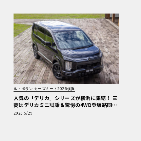
車業界の研究】《LE VOLANT LAB》
ル・ボラン カーズミート2026横浜
人気の「デリカ」シリーズが横浜に集結！ 三
菱はデリカミニ試乗＆驚愕の4WD登坂路同乗
体験を実施【ル・ボラン カーズミート2026
2026 5/29
横浜】