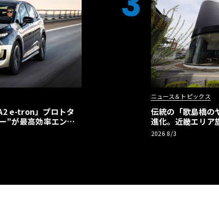
3
ニュース＆トピックス
 e-tron」プロトタ
伝統の「歌島橋の
ー”が最高効率エント
進化。近畿エリア
】
ーアル
2026 8/3