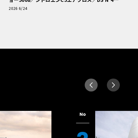
読者一気乗りレポート
2026 6/24
No