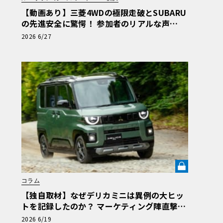
【動画あり】三菱4WDの極限走破とSUBARU
の先進安全に驚愕！ 参加者のリアルな声
【ル・ボラン カーズミート2026横浜】
2026 6/27
コラム
【独自取材】なぜデリカミニは異例の大ヒッ
トを記録したのか？ マーケティング陣直撃と
試乗で紐解く「デリ丸。」誕生の軌跡【自動
2026 6/19