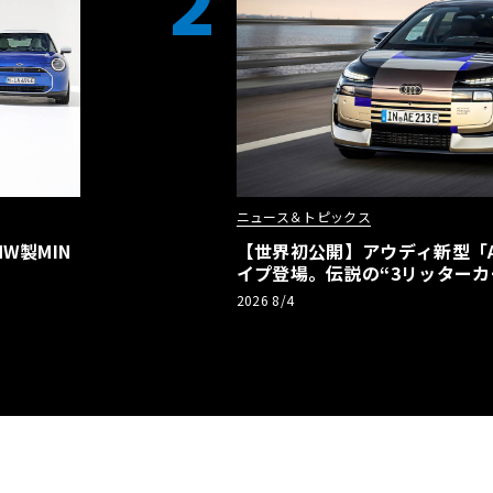
2
ニュース＆トピックス
W製MIN
【世界初公開】アウディ新型「A2
イプ登場。伝説の“3リッターカ
リーBEVとして復活【画像38枚
2026 8/4