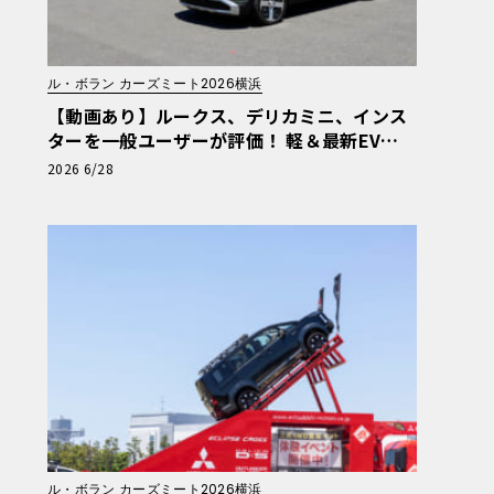
ル・ボラン カーズミート2026横浜
【動画あり】ルークス、デリカミニ、インス
ターを一般ユーザーが評価！ 軽＆最新EV体
験試乗レポート【ル・ボラン カーズミート20
2026 6/28
26横浜】
ル・ボラン カーズミート2026横浜