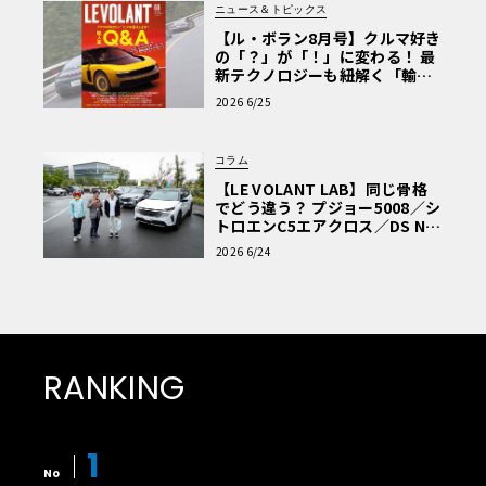
ニュース＆トピックス
【ル・ボラン8月号】クルマ好き
の「？」が「！」に変わる！ 最
新テクノロジーも紐解く「輸入
車Q&A」
2026 6/25
コラム
【LE VOLANT LAB】同じ骨格
でどう違う？ プジョー5008／シ
トロエンC5エアクロス／DS Nº4
読者一気乗りレポート
2026 6/24
RANKING
1
No