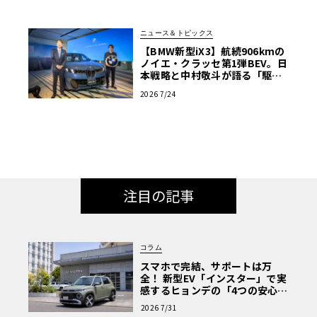
ニュース＆トピックス
【BMW新型iX3】航続906kmの
ノイエ・クラッセ第1弾BEV。日
本戦略と中村敬斗が語る「駆け
ぬける歓び」
2026 7/24
注目の記事
コラム
スマホで完結、サポートは万
全！ 新型EV「インスター」で実
感するヒョンデの「4つの安心」
【第1回・ヒョンデ6つの疑問：
2026 7/31
Why? Hyundai?】〈PR〉