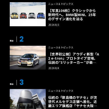
ニュース＆トピックス
【写真106枚】クラシックから
新時代へ。BMW製MINI、25年
のデザイン進化を辿る
2026 8/3
2
No
ニュース＆トピックス
【世界初公開】アウディ新型「A
2 e-tron」プロトタイプ登場。
伝説の“3リッターカー”が最高
効率エントリーBEVとして復活
2026 8/4
【画像38枚】
3
No
ニュース＆トピックス
伝統の「歌島橋のヤナセ」が次
世代メルセデス店舗へ進化。近
畿エリア旗艦店「ヤナセ大阪支