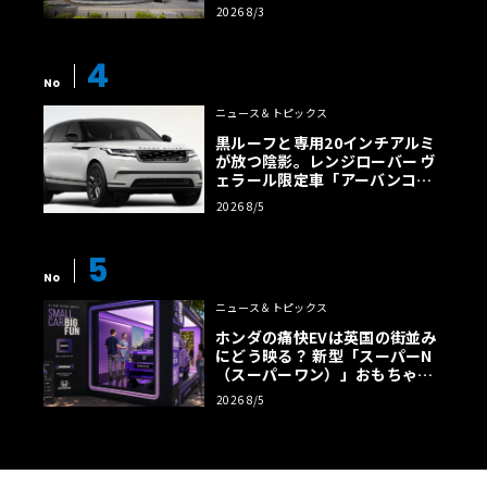
店」がリニューアル
2026 8/3
4
No
ニュース＆トピックス
黒ルーフと専用20インチアルミ
が放つ陰影。レンジローバー ヴ
ェラール限定車「アーバンコン
トラスト・エディション」登場
2026 8/5
5
No
ニュース＆トピックス
ホンダの痛快EVは英国の街並み
にどう映る？ 新型「スーパーN
（スーパーワン）」おもちゃ箱
ツアーの全貌
2026 8/5