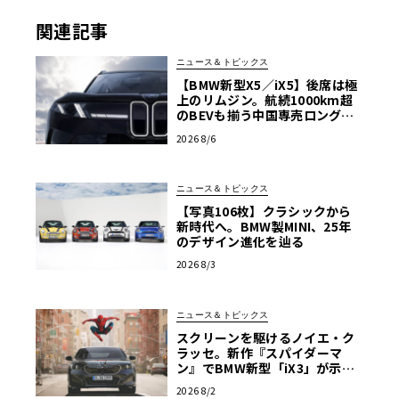
関連記事
ニュース＆トピックス
【BMW新型X5／iX5】後席は極
上のリムジン。航続1000km超
のBEVも揃う中国専売ロング仕
様の全貌
2026 8/6
ニュース＆トピックス
【写真106枚】クラシックから
新時代へ。BMW製MINI、25年
のデザイン進化を辿る
2026 8/3
ニュース＆トピックス
スクリーンを駆けるノイエ・ク
ラッセ。新作『スパイダーマ
ン』でBMW新型「iX3」が示す
次世代の指針
2026 8/2