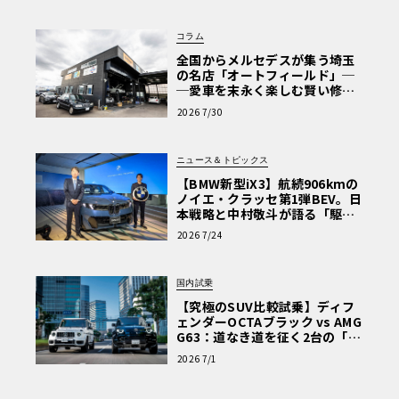
コラム
全国からメルセデスが集う埼玉
の名店「オートフィールド」─
─愛車を末永く楽しむ賢い修理
術と、プロがフックス製オイル
2026 7/30
を選ぶ理由〈PR〉
ニュース＆トピックス
【BMW新型iX3】航続906kmの
ノイエ・クラッセ第1弾BEV。日
本戦略と中村敬斗が語る「駆け
ぬける歓び」
2026 7/24
国内試乗
【究極のSUV比較試乗】ディフ
ェンダーOCTAブラック vs AMG
G63：道なき道を征く2台の「対
極的アプローチ」
2026 7/1