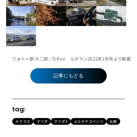
フォト＝郡 大二郎／D.Kori ルボラン2021年1月号より転載
記事にもどる
tag:
Ａクラス
マツダ
マツダ3
メルセデスベンツ
比較