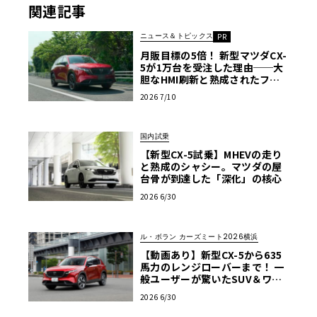
関連記事
ニュース＆トピックス
PR
月販目標の5倍！ 新型マツダCX-
5が1万台を受注した理由──大
胆なHMI刷新と熟成されたフッ
トワーク
2026 7/10
国内試乗
【新型CX-5試乗】MHEVの走り
と熟成のシャシー。マツダの屋
台骨が到達した「深化」の核心
2026 6/30
ル・ボラン カーズミート2026横浜
【動画あり】新型CX-5から635
馬力のレンジローバーまで！ 一
般ユーザーが驚いたSUV＆ワゴ
ン試乗レポート【ル・ボラン カ
2026 6/30
ーズミート2026横浜】