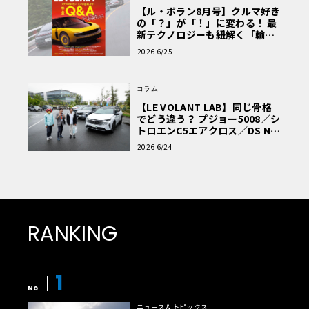
【ル・ボラン8月号】クルマ好き
の「？」が「！」に変わる！ 最
新テクノロジーも紐解く「輸入
車Q&A」
2026 6/25
コラム
【LE VOLANT LAB】同じ骨格
でどう違う？ プジョー5008／シ
トロエンC5エアクロス／DS Nº4
読者一気乗りレポート
2026 6/24
RANKING
1
No
ニュース＆トピックス