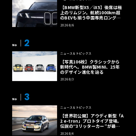
【BMW新型X5／iX5】後席は極
上のリムジン。航続1000km超
のBEVも揃う中国専売ロング仕
様の全貌
2026 8/6
2
No
ニュース＆トピックス
【写真106枚】クラシックから
新時代へ。BMW製MINI、25年
のデザイン進化を辿る
2026 8/3
3
No
ニュース＆トピックス
【世界初公開】アウディ新型「A
2 e-tron」プロトタイプ登場。
伝説の“3リッターカー”が最高
効率エントリーBEVとして復活
2026 8/4