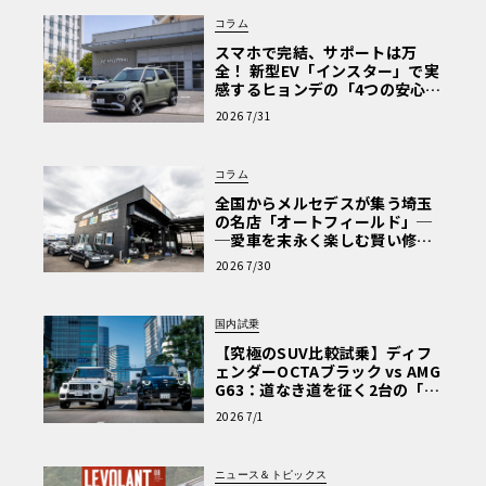
コラム
スマホで完結、サポートは万
全！ 新型EV「インスター」で実
感するヒョンデの「4つの安心」
【第1回・ヒョンデ6つの疑問：
2026 7/31
Why? Hyundai?】〈PR〉
コラム
全国からメルセデスが集う埼玉
の名店「オートフィールド」─
─愛車を末永く楽しむ賢い修理
術と、プロがフックス製オイル
2026 7/30
を選ぶ理由〈PR〉
国内試乗
【究極のSUV比較試乗】ディフ
ェンダーOCTAブラック vs AMG
G63：道なき道を征く2台の「対
極的アプローチ」
2026 7/1
ニュース＆トピックス