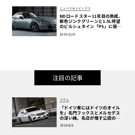
ニュース＆トピックス
NDロードスター11年目の熟成。
新色ジンクグリーンと1.5L待望
のビルシュタイン「PS」に宿る
マツダの執念
2026 6/26
注目の記事
コラム
「ドイツ車にはドイツのオイル
を」名門フックスとメルセデス
の深い縁。名店が推す公認の安
心と、Cクラスで味わうシルキー
2026 8/6
な走り〈PR〉