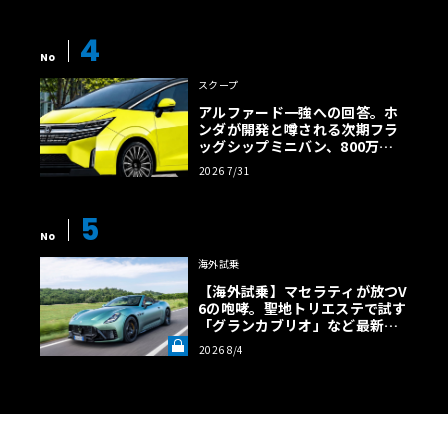
【画像38枚】
4
No
スクープ
アルファード一強への回答。ホ
ンダが開発と噂される次期フラ
ッグシップミニバン、800万円
超の勝算【予想CG】
2026 7/31
5
No
海外試乗
【海外試乗】マセラティが放つV
6の咆哮。聖地トリエステで試す
「グランカブリオ」など最新ト
ロフェオ3台の官能評価《LE VO
2026 8/4
LANT LAB》