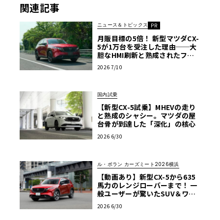
関連記事
ニュース＆トピックス
PR
月販目標の5倍！ 新型マツダCX-
5が1万台を受注した理由──大
胆なHMI刷新と熟成されたフッ
トワーク
2026 7/10
国内試乗
【新型CX-5試乗】MHEVの走り
と熟成のシャシー。マツダの屋
台骨が到達した「深化」の核心
2026 6/30
ル・ボラン カーズミート2026横浜
【動画あり】新型CX-5から635
馬力のレンジローバーまで！ 一
般ユーザーが驚いたSUV＆ワゴ
ン試乗レポート【ル・ボラン カ
2026 6/30
ーズミート2026横浜】