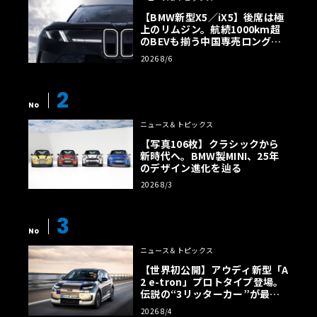
【BMW新型X5／iX5】後席は極
上のリムジン。航続1000km超
のBEVも揃う中国専売ロング仕
様の全貌
2026 8/6
2
No
ニュース＆トピックス
【写真106枚】クラシックから
新時代へ。BMW製MINI、25年
のデザイン進化を辿る
2026 8/3
3
No
ニュース＆トピックス
【世界初公開】アウディ新型「A
2 e-tron」プロトタイプ登場。
伝説の“3リッターカー”が最高
効率エントリーBEVとして復活
2026 8/4