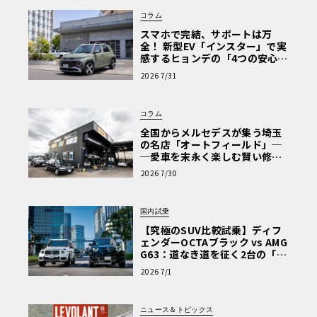
コラム
スマホで完結、サポートは万
全！ 新型EV「インスター」で実
感するヒョンデの「4つの安心」
【第1回・ヒョンデ6つの疑問：
2026 7/31
Why? Hyundai?】〈PR〉
コラム
全国からメルセデスが集う埼玉
の名店「オートフィールド」─
─愛車を末永く楽しむ賢い修理
術と、プロがフックス製オイル
2026 7/30
を選ぶ理由〈PR〉
国内試乗
【究極のSUV比較試乗】ディフ
ェンダーOCTAブラック vs AMG
G63：道なき道を征く2台の「対
極的アプローチ」
2026 7/1
ニュース＆トピックス