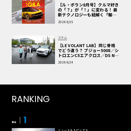
【ル・ボラン8月号】クルマ好き
の「？」が「！」に変わる！ 最
新テクノロジーも紐解く「輸入
車Q&A」
2026 6/25
コラム
【LE VOLANT LAB】同じ骨格
でどう違う？ プジョー5008／シ
トロエンC5エアクロス／DS Nº4
読者一気乗りレポート
2026 6/24
RANKING
1
No
ニュース＆トピックス