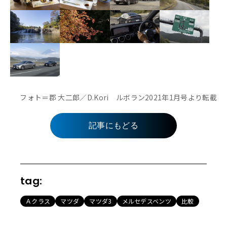
フォト＝郡 大二郎／D.Kori ルボラン2021年1月号より転載
記事にもどる
tag:
Ａクラス
マツダ
マツダ3
メルセデスベンツ
比較