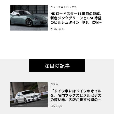
ニュース＆トピックス
NDロードスター11年目の熟成。
新色ジンクグリーンと1.5L待望
のビルシュタイン「PS」に宿る
マツダの執念
2026 6/26
注目の記事
コラム
「ドイツ車にはドイツのオイル
を」名門フックスとメルセデス
の深い縁。名店が推す公認の安
心と、Cクラスで味わうシルキー
2026 8/6
な走り〈PR〉