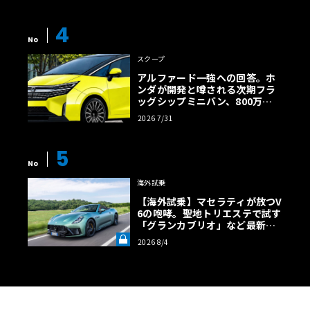
【画像38枚】
4
No
スクープ
アルファード一強への回答。ホ
ンダが開発と噂される次期フラ
ッグシップミニバン、800万円
超の勝算【予想CG】
2026 7/31
5
No
海外試乗
【海外試乗】マセラティが放つV
6の咆哮。聖地トリエステで試す
「グランカブリオ」など最新ト
ロフェオ3台の官能評価《LE VO
2026 8/4
LANT LAB》