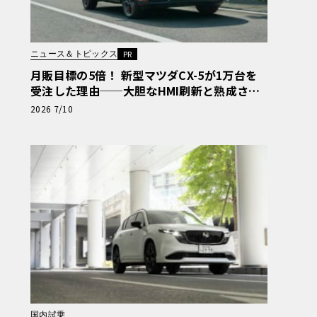
ニュース＆トピックス
PR
月販目標の5倍！ 新型マツダCX-5が1万台を
受注した理由──大胆なHMI刷新と熟成され
たフットワーク
2026 7/10
国内試乗