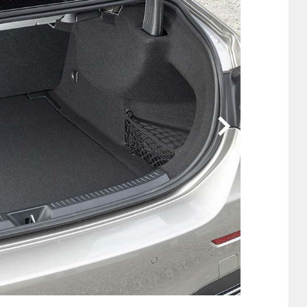
他
ス
トヨタ
日産
スバル
マツダ
ダイハツ
スズキ
他