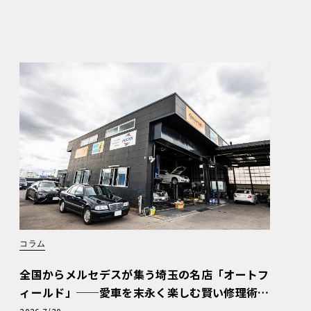
コラム
全国からメルセデスが集う埼玉の名店「オートフ
ィールド」──愛車を末永く楽しむ賢い修理術
と、プロがフックス製オイルを選ぶ理由〈PR〉