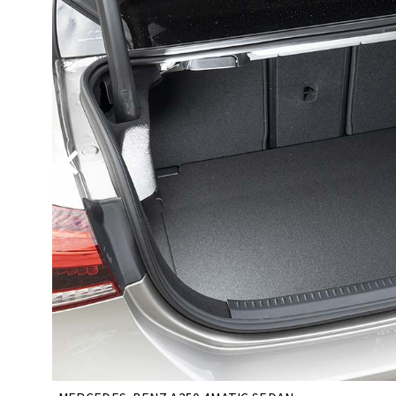
BYD
その
国産車
レクサ
ホンダ
三菱
光岡
その