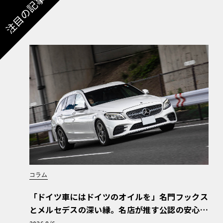
注目の記事
コラム
「ドイツ車にはドイツのオイルを」名門フックス
とメルセデスの深い縁。名店が推す公認の安心
と、Cクラスで味わうシルキーな走り〈PR〉