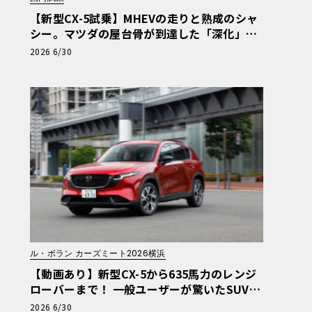
【新型CX-5試乗】MHEVの走りと熟成のシャ
シー。マツダの屋台骨が到達した「深化」の
核心
2026 6/30
ル・ボラン カーズミート2026横浜
【動画あり】新型CX-5から635馬力のレンジ
ローバーまで！ 一般ユーザーが驚いたSUV＆
ワゴン試乗レポート【ル・ボラン カーズミー
2026 6/30