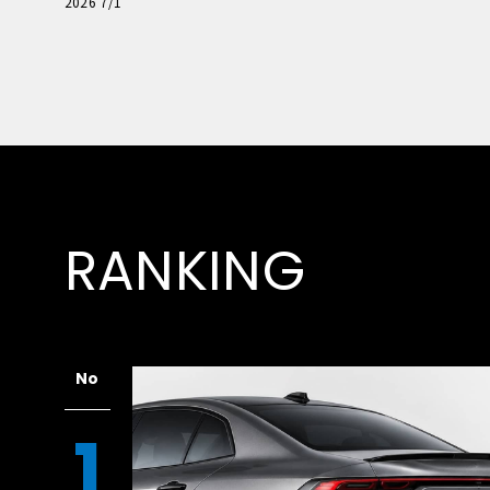
極的アプローチ」
2026 7/1
RANKING
No
1