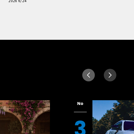
読者一気乗りレポート
2026 6/24
No
3