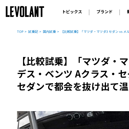
トピックス
ブランド
輸入車
アウデ
ニュース
TOP
試乗記
国内試乗
【比較試乗】「マツダ・マツダ3 セダン vs
スクープ
メルセ
試乗
アルピ
コラム
【比較試乗】「マツダ・マツダ
プジョ
アルフ
デス・ベンツ Aクラス・
ランボ
セダンで都会を抜け出て温
ベント
ランド
MINI
ボルボ
ジープ