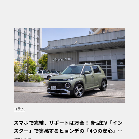
コラム
スマホで完結、サポートは万全！ 新型EV「イン
スター」で実感するヒョンデの「4つの安心」
【第1回・ヒョンデ6つの疑問：Why? Hyunda