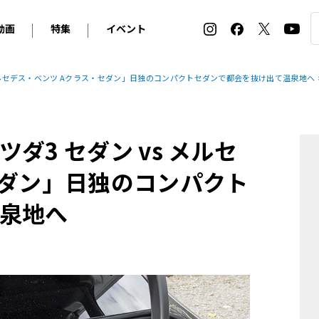
動画
特集
イベント
ィ
BMW
アルピナ
オリジナル動画
2026 サマータイヤ＆ホイール バイヤーズガイド
ル・ボラン カーズ・ミート2026横浜
 メルセデス・ベンツ Aクラス・セダン」日独のコンパクトセダンで都会を抜け出て温泉地へ
2025-2026 冬 スタッドレス＆ウインタータイヤ バイヤ
SNOW EXPERIENCE in TOGAKUSHI SKI FIE
デス・ベンツ
ポルシェ
フォルクスワーゲン
ホイールカタログ2025-2026冬
EV:LIFE FUTAKO TAMAGAWA 2026
ーヌ
シトロエン
DSオートモビル
ホイールカタログ
EV:LIFE KOBE 2025
3 セダン vs メルセ
ー
ルノー
アバルト
タイヤ特集
ル・ボラン カーズ・ミート2025横浜
ァ・ロメオ
フェラーリ
フィアット
セダン」日独のコンパクト
ルギーニ
マセラティ
アストン・マーティン
泉地へ
レー
ケータハム
ジャガー
ローバー
ロータス
マクラーレン
モーガン
ロールス・ロイス
キャデラック
シボレー
テスラ
ヒョンデ