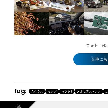
フォト＝郡 
記事にも
tag:
Ａクラス
マツダ
マツダ3
メルセデスベンツ