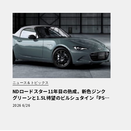
ト2026横浜】
ニュース＆トピックス
NDロードスター11年目の熟成。新色ジンク
グリーンと1.5L待望のビルシュタイン「PS」
に宿るマツダの執念
2026 6/26