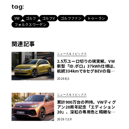
tag:
VW
ゴルフ
ゴルフV
ゴルフファン
トゥーラン
フォルクスワーゲン
関連記事
ニュース＆トピックス
2.5万ユーロ切りの現実解。VW
新型「ID.ポロ」37kWh仕様は、
航続334kmでBセグBEVの指標
となるか
2026 8/1
ニュース＆トピックス
累計900万台の矜持。VWティグ
アン20周年記念「エディション
20」、深紅の専用色と精緻な仕
立てが示す熟成の極み
2026 7/19