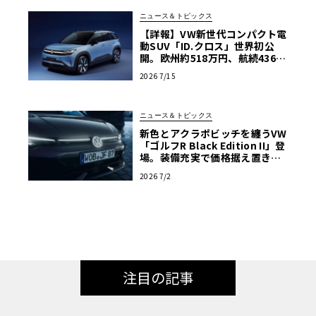
ニュース＆トピックス
【詳報】VW新世代コンパクト電
動SUV「ID.クロス」世界初公
開。欧州約518万円、航続436k
mを誇るTクロス後継の全貌
2026 7/15
ニュース＆トピックス
新色とアクラポビッチを纏うVW
「ゴルフR Black Edition II」登
場。装備充実で価格据え置きの5
00台限定
2026 7/2
注目の記事