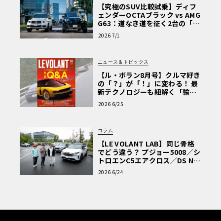
【究極のSUV比較試乗】ディフ
ェンダーOCTAブラック vs AMG
G63：道なき道を征く2台の「対
極的アプローチ」
2026 7/1
ニュース＆トピックス
【ル・ボラン8月号】クルマ好き
の「？」が「！」に変わる！ 最
新テクノロジーも紐解く「輸入
車Q&A」
2026 6/25
コラム
【LE VOLANT LAB】同じ骨格
でどう違う？ プジョー5008／シ
トロエンC5エアクロス／DS Nº4
読者一気乗りレポート
2026 6/24