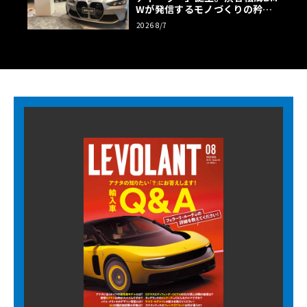
Wが発信するモノづくりの矜持
【木下隆之コラム】
2026 8/7