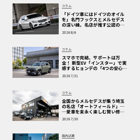
コラム
「ドイツ車にはドイツのオイル
を」名門フックスとメルセデス
の深い縁。名店が推す公認の安
心と、Cクラスで味わうシルキー
2026 8/6
な走り〈PR〉
コラム
スマホで完結、サポートは万
全！ 新型EV「インスター」で実
感するヒョンデの「4つの安心」
【第1回・ヒョンデ6つの疑問：
2026 7/31
Why? Hyundai?】〈PR〉
コラム
全国からメルセデスが集う埼玉
の名店「オートフィールド」─
─愛車を末永く楽しむ賢い修理
術と、プロがフックス製オイル
2026 7/30
を選ぶ理由〈PR〉
国内試乗