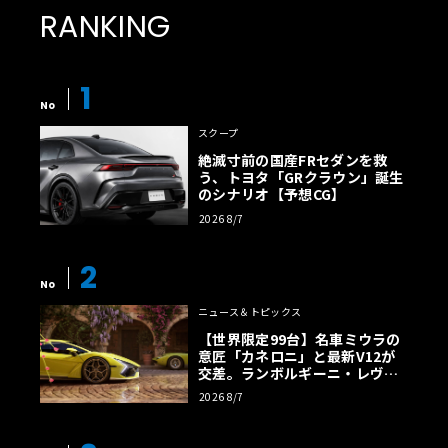
RANKING
1
No
スクープ
絶滅寸前の国産FRセダンを救
う、トヨタ「GRクラウン」誕生
のシナリオ【予想CG】
2026 8/7
2
No
ニュース＆トピックス
【世界限定99台】名車ミウラの
意匠「カネロニ」と最新V12が
交差。ランボルギーニ・レヴエ
ルトに60周年記念車が登場
2026 8/7