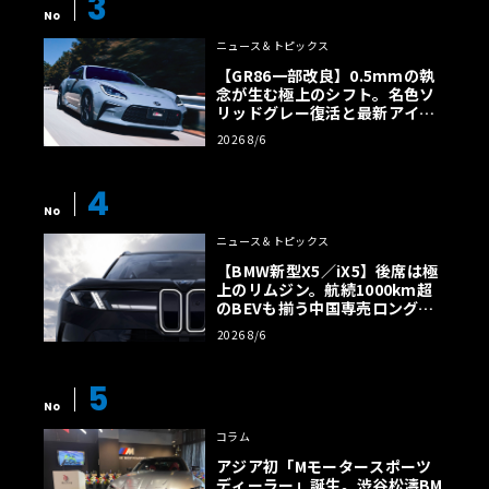
3
No
ニュース＆トピックス
【GR86一部改良】0.5mmの執
念が生む極上のシフト。名色ソ
リッドグレー復活と最新アイサ
イトでFRの極みへ
2026 8/6
4
No
ニュース＆トピックス
【BMW新型X5／iX5】後席は極
上のリムジン。航続1000km超
のBEVも揃う中国専売ロング仕
様の全貌
2026 8/6
5
No
コラム
アジア初「Mモータースポーツ
ディーラー」誕生。渋谷松濤BM