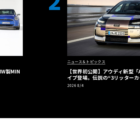
2
ニュース＆トピックス
W製MIN
【世界初公開】アウディ新型「A2
イプ登場。伝説の“3リッターカ
リーBEVとして復活【画像38枚
2026 8/4