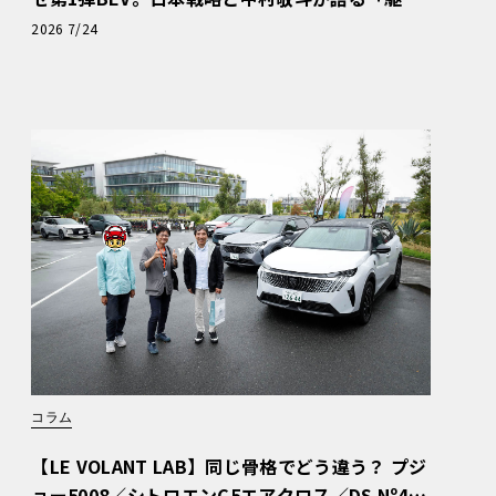
ぬける歓び」
2026 7/24
コラム
【LE VOLANT LAB】同じ骨格でどう違う？ プジ
ョー5008／シトロエンC5エアクロス／DS Nº4