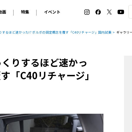
動画
特集
イベント
ィ
BMW
アルピナ
オリジナル動画
2026 サマータイヤ＆ホイール バイヤーズガイド
ル・ボラン カーズ・ミート2026横浜
りするほど速かった!? ボルボの固定概念を覆す「C40リチャージ」国内試乗
ギャラリ
2025-2026 冬 スタッドレス＆ウインタータイヤ バイヤ
SNOW EXPERIENCE in TOGAKUSHI SKI FIE
デス・ベンツ
ポルシェ
フォルクスワーゲン
ホイールカタログ2025-2026冬
EV:LIFE FUTAKO TAMAGAWA 2026
ーヌ
シトロエン
DSオートモビル
ホイールカタログ
EV:LIFE KOBE 2025
っくりするほど速かっ
ー
ルノー
アバルト
タイヤ特集
ル・ボラン カーズ・ミート2025横浜
ァ・ロメオ
フェラーリ
フィアット
覆す「C40リチャージ」
ルギーニ
マセラティ
アストン・マーティン
レー
ケータハム
ジャガー
ローバー
ロータス
マクラーレン
モーガン
ロールス・ロイス
キャデラック
シボレー
テスラ
ヒョンデ