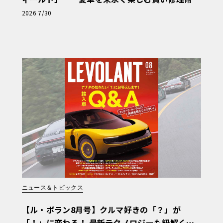
と、プロがフックス製オイルを選ぶ理由〈PR〉
2026 7/30
ニュース＆トピックス
【ル・ボラン8月号】クルマ好きの「？」が
「！」に変わる！ 最新テクノロジーも紐解く