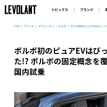
トピックス
ブランド
輸入車
アウデ
ニュース
TOP
ブランド
スウェーデン
ボルボ
ボルボ初のピュアEVはびっく
スクープ
メルセ
試乗
アルピ
コラム
ボルボ初のピュアEVはび
プジョ
アルフ
た!? ボルボの固定概念を
ランボ
国内試乗
ベント
ランド
MINI
ボルボ
ジープ