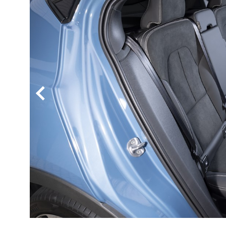
BYD
その
国産車
レクサ
ホンダ
三菱
光岡
その