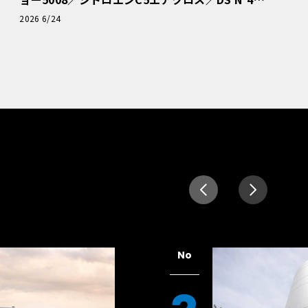
読者一気乗りレポート
2026 6/24
No