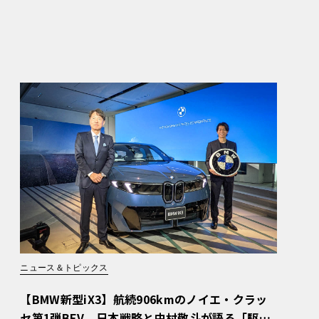
ニュース＆トピックス
【BMW新型iX3】航続906kmのノイエ・クラッ
セ第1弾BEV。日本戦略と中村敬斗が語る「駆け