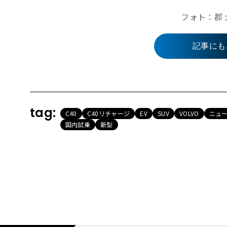
フォト：郡 
記事にも
tag:
C40
C40リチャージ
EV
SUV
VOLVO
ニュ
国内試乗
新型