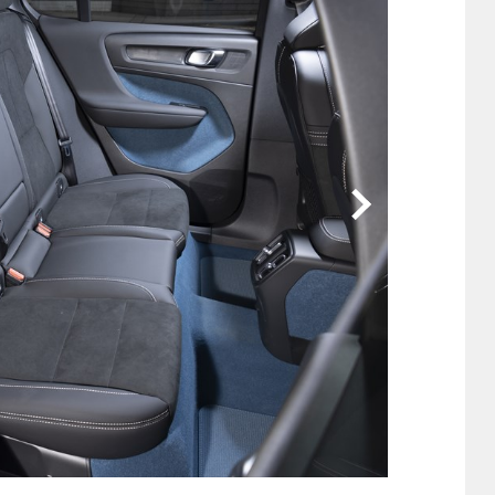
他
ス
トヨタ
日産
スバル
マツダ
ダイハツ
スズキ
他