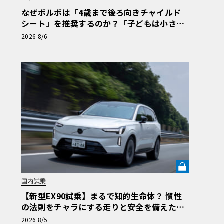
なぜボルボは「4歳まで後ろ向きチャイルド
シート」を推奨するのか？「子どもは小さな
大人ではない」の哲学が導く安全思想と最新
2026 8/6
テクノロジー
国内試乗
【新型EX90試乗】まるで知的生命体？ 慣性
の法則をチャラにする走りと安全を備えた、
ボルボ新旗艦EVの結論《LE VOLANT LAB》
2026 8/5