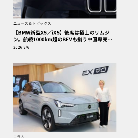
ニュース＆トピックス
【BMW新型X5／iX5】後席は極上のリムジ
ン。航続1000km超のBEVも揃う中国専売ロ
ング仕様の全貌
2026 8/6
コラム