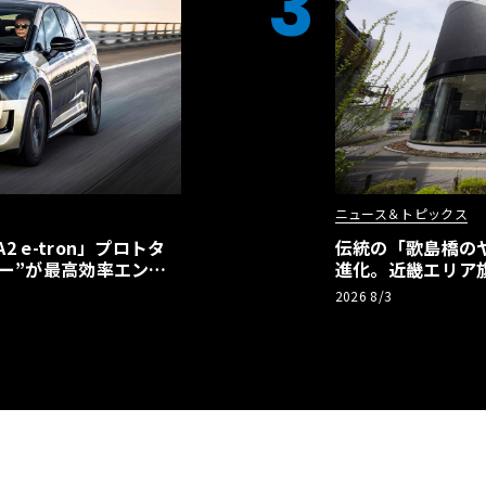
3
ニュース＆トピックス
 e-tron」プロトタ
伝統の「歌島橋の
ー”が最高効率エント
進化。近畿エリア
】
ーアル
2026 8/3