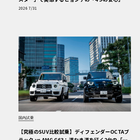
【第1回・ヒョンデ6つの疑問：Why? Hyunda
2026 7/31
i?】〈PR〉
国内試乗
【究極のSUV比較試乗】ディフェンダーOCTAブ
ラック vs AMG G63：道なき道を征く2台の「対