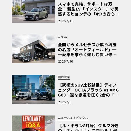
スマホで完結、サポートは万
全！ 新型EV「インスター」で実
感するヒョンデの「4つの安心」
【第1回・ヒョンデ6つの疑問：
2026 7/31
Why? Hyundai?】〈PR〉
コラム
全国からメルセデスが集う埼玉
の名店「オートフィールド」─
─愛車を末永く楽しむ賢い修理
術と、プロがフックス製オイル
2026 7/30
を選ぶ理由〈PR〉
国内試乗
【究極のSUV比較試乗】ディフ
ェンダーOCTAブラック vs AMG
G63：道なき道を征く2台の「対
極的アプローチ」
2026 7/1
ニュース＆トピックス
【ル・ボラン8月号】クルマ好き
の「？」が「！」に変わる！ 最