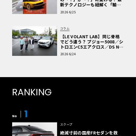
新テクノロジーも紐解く「輸入
車Q&A」
2026 6/25
コラム
【LE VOLANT LAB】同じ骨格
でどう違う？ プジョー5008／シ
トロエンC5エアクロス／DS Nº4
読者一気乗りレポート
2026 6/24
RANKING
1
No
スクープ
絶滅寸前の国産FRセダンを救