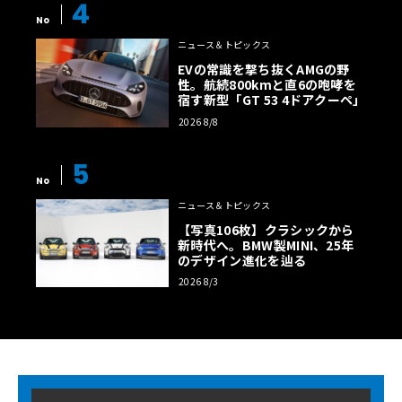
4
No
ニュース＆トピックス
EVの常識を撃ち抜くAMGの野
性。航続800kmと直6の咆哮を
宿す新型「GT 53 4ドアクーペ」
2026 8/8
5
No
ニュース＆トピックス
【写真106枚】クラシックから
新時代へ。BMW製MINI、25年
のデザイン進化を辿る
2026 8/3