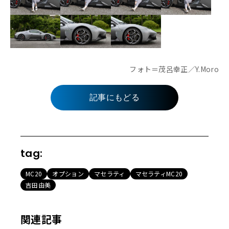
フォト＝茂呂幸正／Y.Moro
記事にもどる
tag:
MC20
オプション
マセラティ
マセラティMC20
吉田由美
関連記事