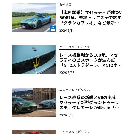
海外試乗
【海外試乗】マセラティが放つV
6の咆哮。聖地トリエステで試す
「グランカブリオ」など最新ト
ロフェオ3台の官能評価《LE VO
2026 8/4
LANT LAB》
ニュース＆トピックス
レース初勝利から100年。マセ
ラティのビスポークが生んだ
「GT2ストラダーレ」MC12オマ
ージュ
2026 7/25
ニュース＆トピックス
レース直系の新顔とV6の咆哮。
マセラティ新型グラントゥーリ
ズモ／グレカーレが魅せる「気
品と狂気」のイタリアンGT
2026 6/18
ニュース＆トピックス