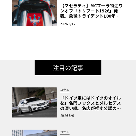
【マセラティ】MCプーラ特注ワ
ンオフ「トリブート1926」発
表。象徴トライデント100年の
歴史を紡ぐ記念碑
2026 6/17
注目の記事
コラム
「ドイツ車にはドイツのオイル
を」名門フックスとメルセデス
の深い縁。名店が推す公認の安
心と、Cクラスで味わうシルキー
2026 8/6
な走り〈PR〉
コラム