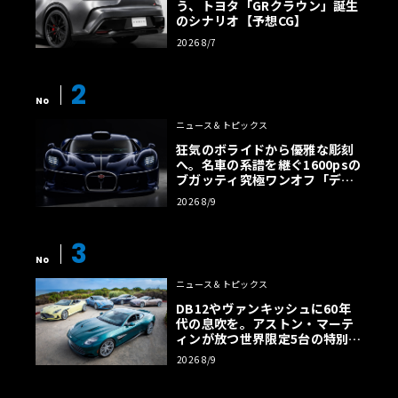
う、トヨタ「GRクラウン」誕生
のシナリオ【予想CG】
2026 8/7
2
No
ニュース＆トピックス
狂気のボライドから優雅な彫刻
へ。名車の系譜を継ぐ1600psの
ブガッティ究極ワンオフ「デス
トリエ」
2026 8/9
3
No
ニュース＆トピックス
DB12やヴァンキッシュに60年
代の息吹を。アストン・マーテ
ィンが放つ世界限定5台の特別コ
レクション
2026 8/9