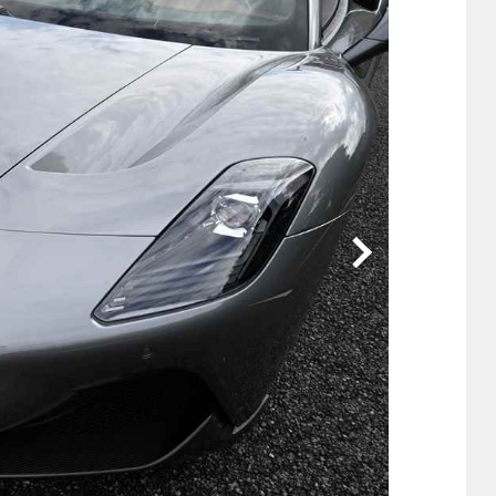
他
ス
トヨタ
日産
スバル
マツダ
ダイハツ
スズキ
他