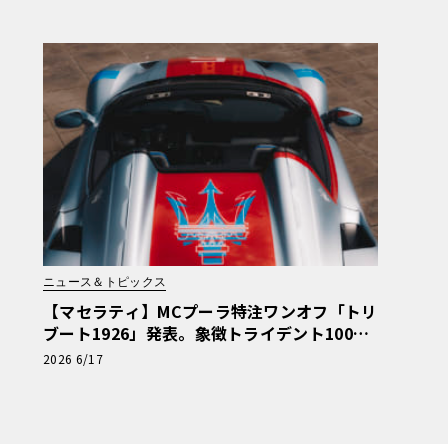
ニュース＆トピックス
【マセラティ】MCプーラ特注ワンオフ「トリ
ブート1926」発表。象徴トライデント100年
の歴史を紡ぐ記念碑
2026 6/17