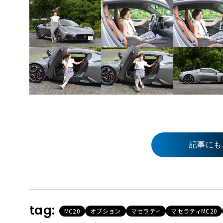
記事にも
tag:
MC20
オプション
マセラティ
マセラティMC20