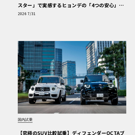
スター」で実感するヒョンデの「4つの安心」
【第1回・ヒョンデ6つの疑問：Why? Hyunda
2026 7/31
i?】〈PR〉
国内試乗
【究極のSUV比較試乗】ディフェンダーOCTAブ