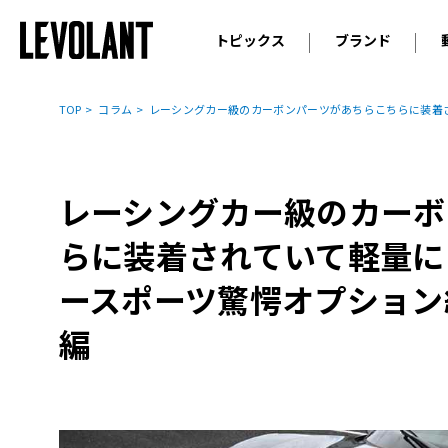
トピックス
ブランド
輸入車
アウデ
ニュース
TOP
コラム
レーシングカー級のカーボンパーツがあちらこちらに装着さ
スクープ
メルセ
試乗
アルピ
コラム
レーシングカー級のカーボ
プジョ
アルフ
らに装着されていて軽量に
ランボ
ースポーツ驚愕オプション
ベント
編
ランド
MINI
ボルボ
ジープ