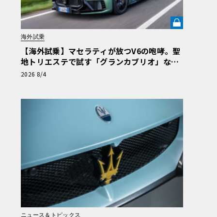
海外試乗
【海外試乗】マセラティが放つV6の咆哮。聖
地トリエステで試す「グランカブリオ」など
最新トロフェオ3台の官能評価《LE VOLANT
2026 8/4
LAB》
ニュース＆トピックス