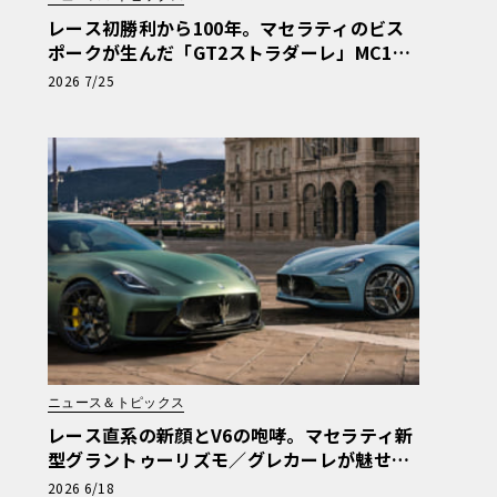
レース初勝利から100年。マセラティのビス
ポークが生んだ「GT2ストラダーレ」MC12
オマージュ
2026 7/25
ニュース＆トピックス
レース直系の新顔とV6の咆哮。マセラティ新
型グラントゥーリズモ／グレカーレが魅せる
「気品と狂気」のイタリアンGT
2026 6/18