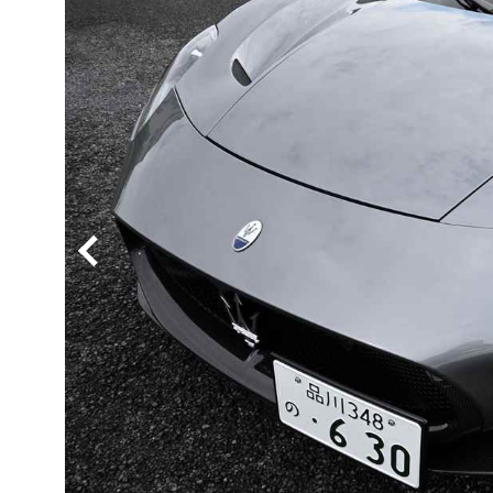
BYD
その
国産車
レクサ
ホンダ
三菱
光岡
その