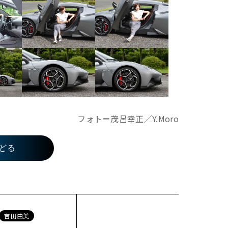
フォト＝茂呂幸正／Y.Moro
どる
吉田由美