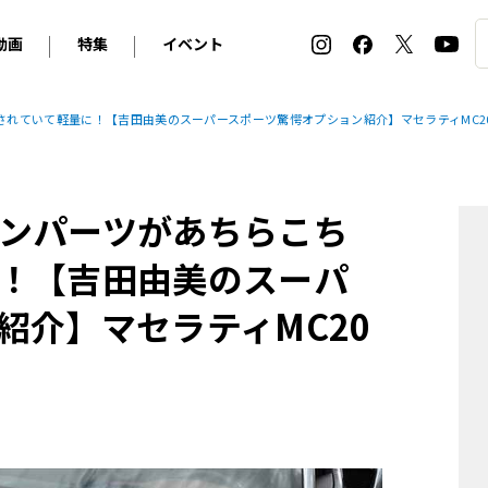
動画
特集
イベント
ィ
BMW
アルピナ
オリジナル動画
2026 サマータイヤ＆ホイール バイヤーズガイド
ル・ボラン カーズ・ミート2026横浜
れていて軽量に！【吉田由美のスーパースポーツ驚愕オプション紹介】マセラティMC2
2025-2026 冬 スタッドレス＆ウインタータイヤ バイヤ
SNOW EXPERIENCE in TOGAKUSHI SKI FIE
デス・ベンツ
ポルシェ
フォルクスワーゲン
ホイールカタログ2025-2026冬
EV:LIFE FUTAKO TAMAGAWA 2026
ーヌ
シトロエン
DSオートモビル
ホイールカタログ
EV:LIFE KOBE 2025
ンパーツがあちらこち
ー
ルノー
アバルト
タイヤ特集
ル・ボラン カーズ・ミート2025横浜
ァ・ロメオ
フェラーリ
フィアット
！【吉田由美のスーパ
ルギーニ
マセラティ
アストン・マーティン
紹介】マセラティMC20
レー
ケータハム
ジャガー
ローバー
ロータス
マクラーレン
モーガン
ロールス・ロイス
キャデラック
シボレー
テスラ
ヒョンデ