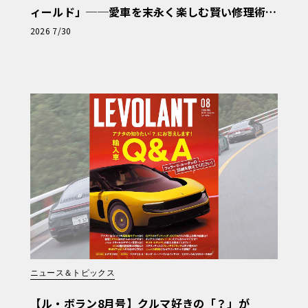
ィールド」──愛車を末永く楽しむ賢い修理術
と、プロがフックス製オイルを選ぶ理由〈PR〉
2026 7/30
ニュース＆トピックス
【ル・ボラン8月号】クルマ好きの「？」が