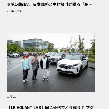
セ第1弾BEV。日本戦略と中村敬斗が語る「駆け
ぬける歓び」
2026 7/24
コラム
【LE VOLANT LAB】同じ骨格でどう違う？ プジ