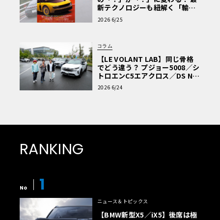
新テクノロジーも紐解く「輸入
車Q&A」
2026 6/25
コラム
【LE VOLANT LAB】同じ骨格
でどう違う？ プジョー5008／シ
トロエンC5エアクロス／DS Nº4
読者一気乗りレポート
2026 6/24
RANKING
1
No
ニュース＆トピックス
【BMW新型X5／iX5】後席は極