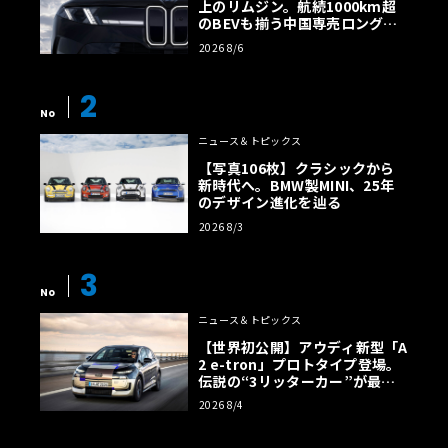
上のリムジン。航続1000km超
のBEVも揃う中国専売ロング仕
様の全貌
2026 8/6
2
No
ニュース＆トピックス
【写真106枚】クラシックから
新時代へ。BMW製MINI、25年
のデザイン進化を辿る
2026 8/3
3
No
ニュース＆トピックス
【世界初公開】アウディ新型「A
2 e-tron」プロトタイプ登場。
伝説の“3リッターカー”が最高
効率エントリーBEVとして復活
2026 8/4
【画像38枚】