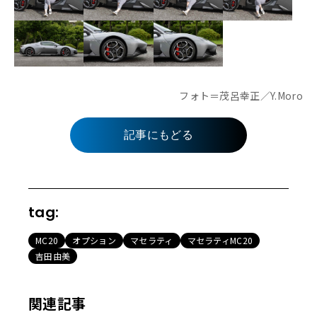
フォト＝茂呂幸正／Y.Moro
記事にもどる
tag:
MC20
オプション
マセラティ
マセラティMC20
吉田由美
関連記事