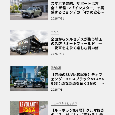
スマホで完結、サポートは万
全！ 新型EV「インスター」で実
感するヒョンデの「4つの安心」
【第1回・ヒョンデ6つの疑問：
2026 7/31
Why? Hyundai?】〈PR〉
コラム
全国からメルセデスが集う埼玉
の名店「オートフィールド」─
─愛車を末永く楽しむ賢い修理
術と、プロがフックス製オイル
2026 7/30
を選ぶ理由〈PR〉
国内試乗
【究極のSUV比較試乗】ディフ
ェンダーOCTAブラック vs AMG
G63：道なき道を征く2台の「対
極的アプローチ」
2026 7/1
ニュース＆トピックス
【ル・ボラン8月号】クルマ好き
の「？」が「！」に変わる！ 最