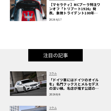
【マセラティ】MCプーラ特注ワ
ンオフ「トリブート1926」発
表。象徴トライデント100年の
歴史を紡ぐ記念碑
2026 6/17
注目の記事
コラム
「ドイツ車にはドイツのオイル
を」名門フックスとメルセデス
の深い縁。名店が推す公認の安
心と、Cクラスで味わうシルキー
2026 8/6
な走り〈PR〉
コラム