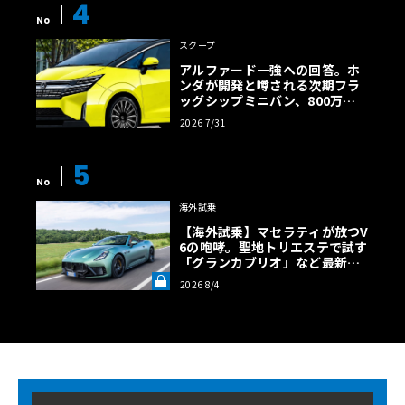
4
No
スクープ
アルファード一強への回答。ホ
ンダが開発と噂される次期フラ
ッグシップミニバン、800万円
超の勝算【予想CG】
2026 7/31
5
No
海外試乗
【海外試乗】マセラティが放つV
6の咆哮。聖地トリエステで試す
「グランカブリオ」など最新ト
ロフェオ3台の官能評価《LE VO
2026 8/4
LANT LAB》