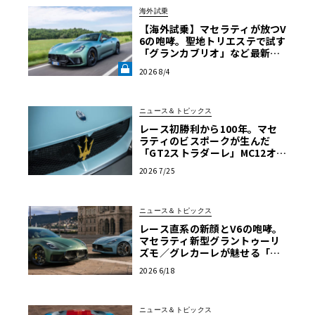
海外試乗
【海外試乗】マセラティが放つV
6の咆哮。聖地トリエステで試す
「グランカブリオ」など最新ト
ロフェオ3台の官能評価《LE VO
2026 8/4
LANT LAB》
ニュース＆トピックス
レース初勝利から100年。マセ
ラティのビスポークが生んだ
「GT2ストラダーレ」MC12オマ
ージュ
2026 7/25
ニュース＆トピックス
レース直系の新顔とV6の咆哮。
マセラティ新型グラントゥーリ
ズモ／グレカーレが魅せる「気
品と狂気」のイタリアンGT
2026 6/18
ニュース＆トピックス