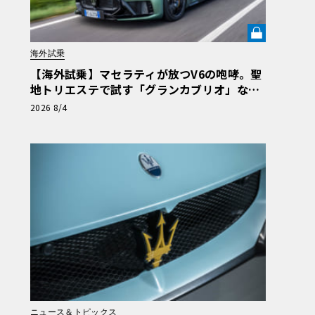
海外試乗
【海外試乗】マセラティが放つV6の咆哮。聖
地トリエステで試す「グランカブリオ」など
最新トロフェオ3台の官能評価《LE VOLANT
2026 8/4
LAB》
ニュース＆トピックス