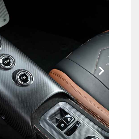
他
ス
トヨタ
日産
スバル
マツダ
ダイハツ
スズキ
他