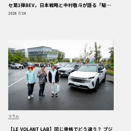
セ第1弾BEV。日本戦略と中村敬斗が語る「駆け
ぬける歓び」
2026 7/24
コラム
【LE VOLANT LAB】同じ骨格でどう違う？ プジ