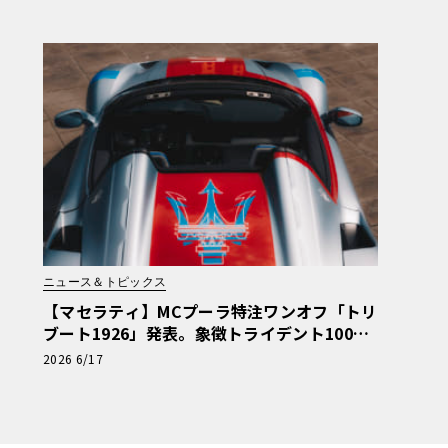
ニュース＆トピックス
【マセラティ】MCプーラ特注ワンオフ「トリ
ブート1926」発表。象徴トライデント100年
の歴史を紡ぐ記念碑
2026 6/17