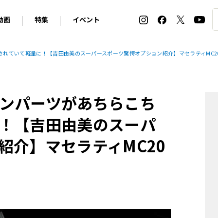
動画
特集
イベント
ィ
BMW
アルピナ
オリジナル動画
2026 サマータイヤ＆ホイール バイヤーズガイド
ル・ボラン カーズ・ミート2026横浜
れていて軽量に！【吉田由美のスーパースポーツ驚愕オプション紹介】マセラティMC2
2025-2026 冬 スタッドレス＆ウインタータイヤ バイヤ
SNOW EXPERIENCE in TOGAKUSHI SKI FIE
デス・ベンツ
ポルシェ
フォルクスワーゲン
ホイールカタログ2025-2026冬
EV:LIFE FUTAKO TAMAGAWA 2026
ーヌ
シトロエン
DSオートモビル
ホイールカタログ
EV:LIFE KOBE 2025
ンパーツがあちらこち
ー
ルノー
アバルト
タイヤ特集
ル・ボラン カーズ・ミート2025横浜
ァ・ロメオ
フェラーリ
フィアット
！【吉田由美のスーパ
ルギーニ
マセラティ
アストン・マーティン
紹介】マセラティMC20
レー
ケータハム
ジャガー
ローバー
ロータス
マクラーレン
モーガン
ロールス・ロイス
キャデラック
シボレー
テスラ
ヒョンデ