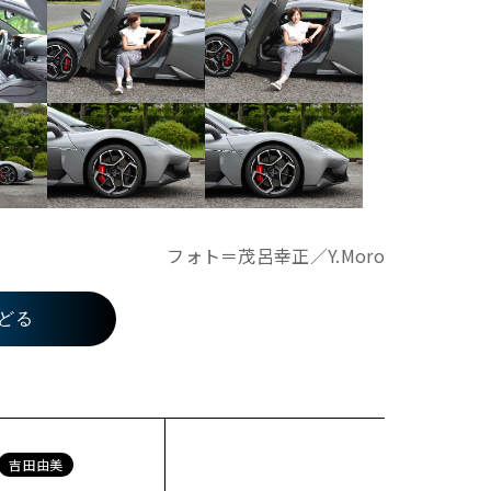
フォト＝茂呂幸正／Y.Moro
どる
吉田由美