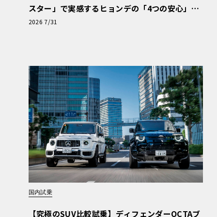
スター」で実感するヒョンデの「4つの安心」
【第1回・ヒョンデ6つの疑問：Why? Hyunda
2026 7/31
i?】〈PR〉
国内試乗
【究極のSUV比較試乗】ディフェンダーOCTAブ