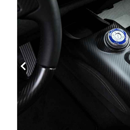
BYD
その
国産車
レクサ
ホンダ
三菱
光岡
その