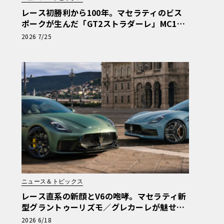
レース初勝利から100年。マセラティのビス
ポークが生んだ「GT2ストラダーレ」MC12
オマージュ
2026 7/25
ニュース＆トピックス
レース直系の新顔とV6の咆哮。マセラティ新
型グラントゥーリズモ／グレカーレが魅せる
「気品と狂気」のイタリアンGT
2026 6/18