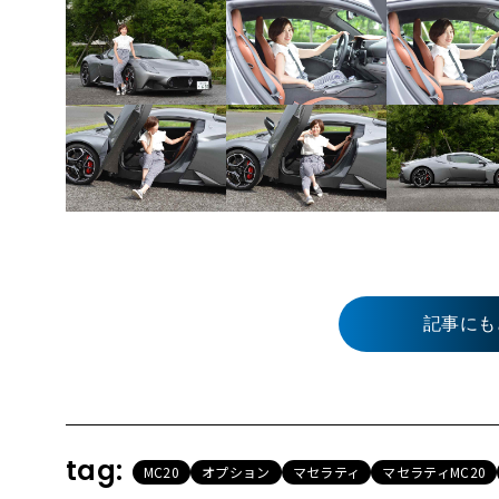
記事にも
tag:
MC20
オプション
マセラティ
マセラティMC20