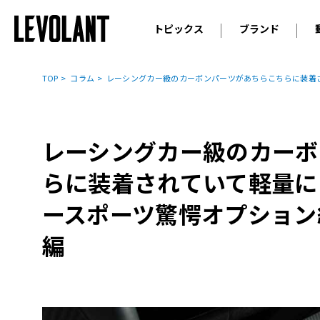
トピックス
ブランド
輸入車
アウデ
ニュース
TOP
コラム
レーシングカー級のカーボンパーツがあちらこちらに装着さ
スクープ
メルセ
試乗
アルピ
コラム
レーシングカー級のカーボ
プジョ
アルフ
らに装着されていて軽量に
ランボ
ースポーツ驚愕オプション
ベント
編
ランド
MINI
ボルボ
ジープ