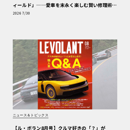
ィールド」──愛車を末永く楽しむ賢い修理術
と、プロがフックス製オイルを選ぶ理由〈PR〉
2026 7/30
ニュース＆トピックス
【ル・ボラン8月号】クルマ好きの「？」が