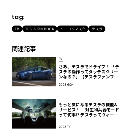
tag:
EV
TESLA FAN BOOK
イーロンマスク
テスラ
関連記事
EV
さあ、テスラでドライブ！ 「テ
スラの操作ってタッチスクリー
ンなの？」【テスラファンブッ
ク】
2023 6/24
もっと気になるテスラの機能&
サービス！ 「対生物兵器モード
って何事!? テスラってヴィーガ
ン？etc」【テスラファンブッ
ク】
2023 7/1