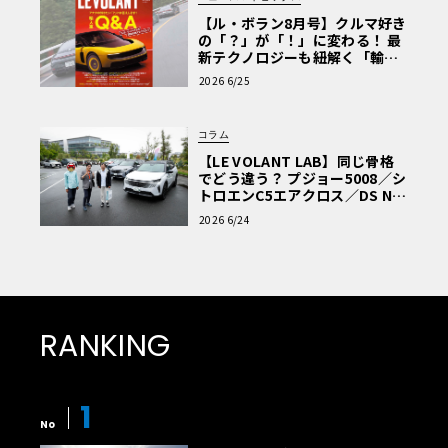
【ル・ボラン8月号】クルマ好き
の「？」が「！」に変わる！ 最
新テクノロジーも紐解く「輸入
車Q&A」
2026 6/25
コラム
【LE VOLANT LAB】同じ骨格
でどう違う？ プジョー5008／シ
トロエンC5エアクロス／DS Nº4
読者一気乗りレポート
2026 6/24
RANKING
1
No