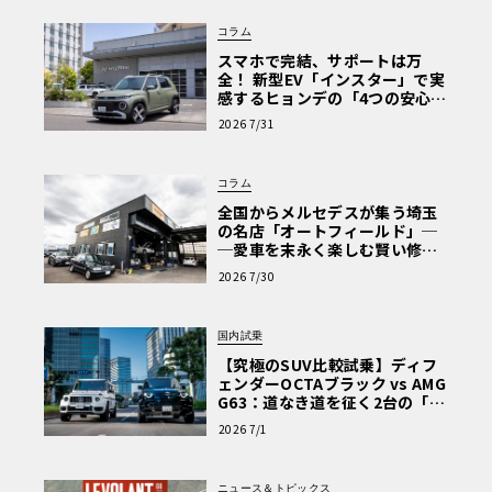
コラム
スマホで完結、サポートは万
全！ 新型EV「インスター」で実
感するヒョンデの「4つの安心」
【第1回・ヒョンデ6つの疑問：
2026 7/31
Why? Hyundai?】〈PR〉
コラム
全国からメルセデスが集う埼玉
の名店「オートフィールド」─
─愛車を末永く楽しむ賢い修理
術と、プロがフックス製オイル
2026 7/30
を選ぶ理由〈PR〉
国内試乗
【究極のSUV比較試乗】ディフ
ェンダーOCTAブラック vs AMG
G63：道なき道を征く2台の「対
極的アプローチ」
2026 7/1
ニュース＆トピックス