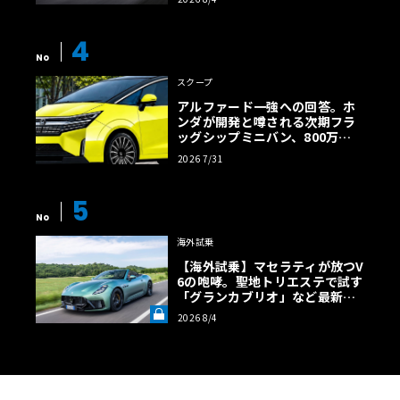
【画像38枚】
4
No
スクープ
アルファード一強への回答。ホ
ンダが開発と噂される次期フラ
ッグシップミニバン、800万円
超の勝算【予想CG】
2026 7/31
5
No
海外試乗
【海外試乗】マセラティが放つV
6の咆哮。聖地トリエステで試す
「グランカブリオ」など最新ト
ロフェオ3台の官能評価《LE VO
2026 8/4
LANT LAB》