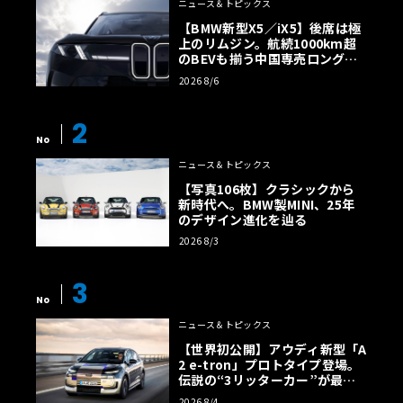
ニュース＆トピックス
【BMW新型X5／iX5】後席は極
上のリムジン。航続1000km超
のBEVも揃う中国専売ロング仕
様の全貌
2026 8/6
2
No
ニュース＆トピックス
【写真106枚】クラシックから
新時代へ。BMW製MINI、25年
のデザイン進化を辿る
2026 8/3
3
No
ニュース＆トピックス
【世界初公開】アウディ新型「A
2 e-tron」プロトタイプ登場。
伝説の“3リッターカー”が最高
効率エントリーBEVとして復活
2026 8/4