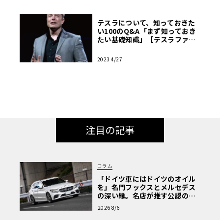
テスラについて、知っておきた
い100のQ&A「まず知っておき
たい基礎知識」【テスラファン
ブック】
2023 4/27
注目の記事
コラム
「ドイツ車にはドイツのオイル
を」名門フックスとメルセデス
の深い縁。名店が推す公認の安
心と、Cクラスで味わうシルキー
2026 8/6
な走り〈PR〉