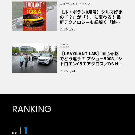
ニュース＆トピックス
【ル・ボラン8月号】クルマ好き
の「？」が「！」に変わる！ 最
新テクノロジーも紐解く「輸入
車Q&A」
2026 6/25
コラム
【LE VOLANT LAB】同じ骨格
でどう違う？ プジョー5008／シ
トロエンC5エアクロス／DS Nº4
読者一気乗りレポート
2026 6/24
RANKING
1
No