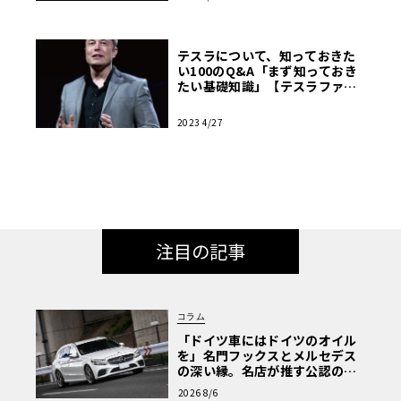
テスラについて、知っておきた
い100のQ&A「まず知っておき
たい基礎知識」【テスラファン
ブック】
2023 4/27
注目の記事
コラム
「ドイツ車にはドイツのオイル
を」名門フックスとメルセデス
の深い縁。名店が推す公認の安
心と、Cクラスで味わうシルキー
2026 8/6