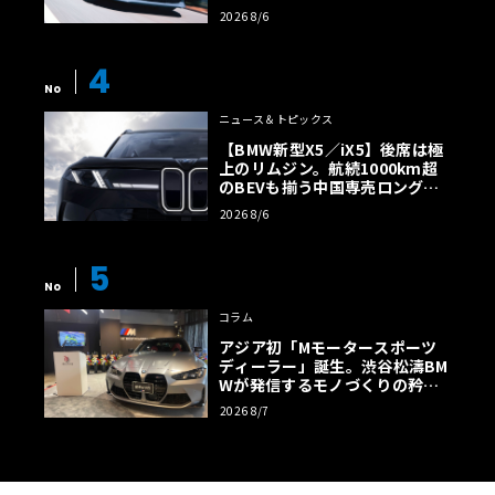
イトでFRの極みへ
2026 8/6
4
No
ニュース＆トピックス
【BMW新型X5／iX5】後席は極
上のリムジン。航続1000km超
のBEVも揃う中国専売ロング仕
様の全貌
2026 8/6
5
No
コラム
アジア初「Mモータースポーツ
ディーラー」誕生。渋谷松濤BM
Wが発信するモノづくりの矜持
【木下隆之コラム】
2026 8/7