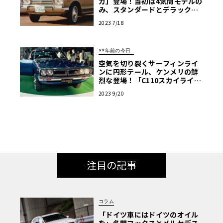
カ」登場！当初は4気筒モデルの
み、スタンダードとデラックス
の2本柱【…こんなことがあっ
2023 7/18
た】
××年前の今日…
空気を切り裂くサーフィンライ
ンに円形テール、ケンメリの鮮
烈な登場！「C110スカイライ
ン」発売!!【51年前の今日、こ
2023 9/20
んなことが…】
注目の記事
コラム
「ドイツ車にはドイツのオイル
を」名門フックスとメルセデス