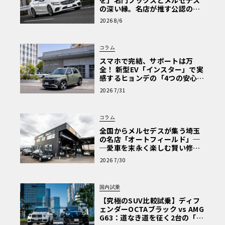
の深い縁。名店が推す公認の安
心と、Cクラスで味わうシルキー
2026 8/6
な走り〈PR〉
コラム
スマホで完結、サポートは万
全！ 新型EV「インスター」で実
感するヒョンデの「4つの安心」
【第1回・ヒョンデ6つの疑問：
2026 7/31
Why? Hyundai?】〈PR〉
コラム
全国からメルセデスが集う埼玉
の名店「オートフィールド」─
─愛車を末永く楽しむ賢い修理
術と、プロがフックス製オイル
2026 7/30
を選ぶ理由〈PR〉
国内試乗
【究極のSUV比較試乗】ディフ
ェンダーOCTAブラック vs AMG
G63：道なき道を征く2台の「対