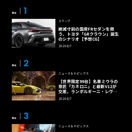
1
No
スクープ
絶滅寸前の国産FRセダンを救
う、トヨタ「GRクラウン」誕生
のシナリオ【予想CG】
2026 8/7
2
No
ニュース＆トピックス
【世界限定99台】名車ミウラの
意匠「カネロニ」と最新V12が
交差。ランボルギーニ・レヴエ
ルトに60周年記念車が登場
2026 8/7
3
No
ニュース＆トピックス