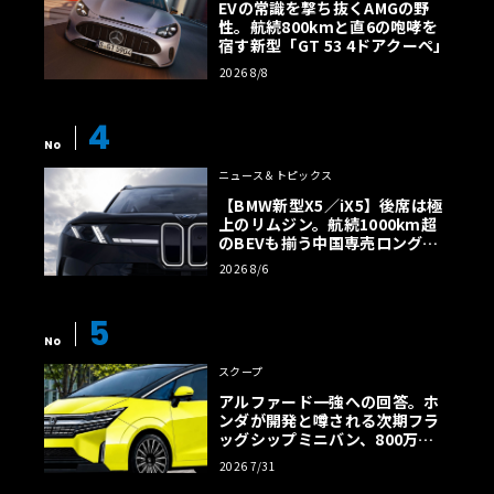
EVの常識を撃ち抜くAMGの野
性。航続800kmと直6の咆哮を
宿す新型「GT 53 4ドアクーペ」
2026 8/8
4
No
ニュース＆トピックス
【BMW新型X5／iX5】後席は極
上のリムジン。航続1000km超
のBEVも揃う中国専売ロング仕
様の全貌
2026 8/6
5
No
スクープ
アルファード一強への回答。ホ
ンダが開発と噂される次期フラ
ッグシップミニバン、800万円
超の勝算【予想CG】
2026 7/31