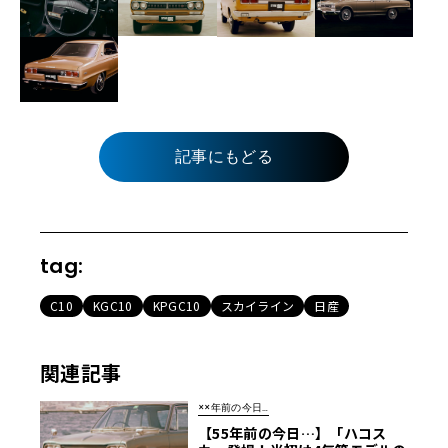
記事にもどる
tag:
C10
KGC10
KPGC10
スカイライン
日産
関連記事
××年前の今日…
【55年前の今日…】「ハコス