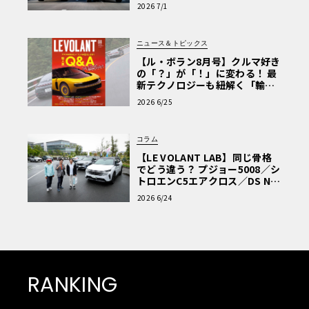
極的アプローチ」
2026 7/1
ニュース＆トピックス
【ル・ボラン8月号】クルマ好き
の「？」が「！」に変わる！ 最
新テクノロジーも紐解く「輸入
車Q&A」
2026 6/25
コラム
【LE VOLANT LAB】同じ骨格
でどう違う？ プジョー5008／シ
トロエンC5エアクロス／DS Nº4
読者一気乗りレポート
2026 6/24
RANKING