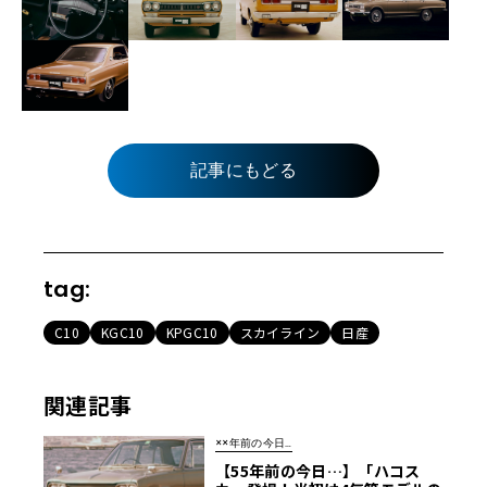
記事にもどる
tag:
C10
KGC10
KPGC10
スカイライン
日産
関連記事
××年前の今日…
【55年前の今日…】「ハコス