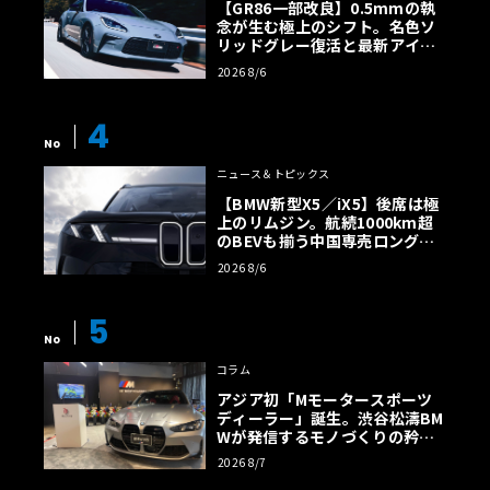
【GR86一部改良】0.5mmの執
念が生む極上のシフト。名色ソ
リッドグレー復活と最新アイサ
イトでFRの極みへ
2026 8/6
4
No
ニュース＆トピックス
【BMW新型X5／iX5】後席は極
上のリムジン。航続1000km超
のBEVも揃う中国専売ロング仕
様の全貌
2026 8/6
5
No
コラム
アジア初「Mモータースポーツ
ディーラー」誕生。渋谷松濤BM
Wが発信するモノづくりの矜持
【木下隆之コラム】
2026 8/7