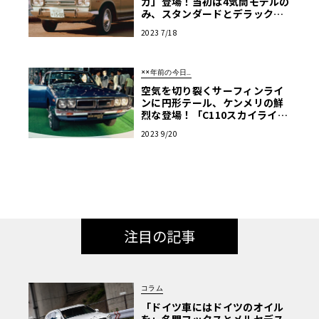
カ」登場！当初は4気筒モデルの
み、スタンダードとデラックス
の2本柱【…こんなことがあっ
2023 7/18
た】
××年前の今日…
空気を切り裂くサーフィンライ
ンに円形テール、ケンメリの鮮
烈な登場！「C110スカイライ
ン」発売!!【51年前の今日、こ
2023 9/20
んなことが…】
注目の記事
コラム
「ドイツ車にはドイツのオイル