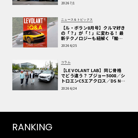
極的アプローチ」
2026 7/1
ニュース＆トピックス
【ル・ボラン8月号】クルマ好き
の「？」が「！」に変わる！ 最
新テクノロジーも紐解く「輸入
車Q&A」
2026 6/25
コラム
【LE VOLANT LAB】同じ骨格
でどう違う？ プジョー5008／シ
トロエンC5エアクロス／DS Nº4
読者一気乗りレポート
2026 6/24
RANKING