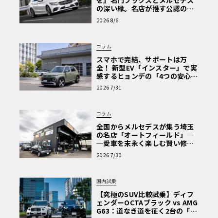
を」名門フックスとメルセデス
の深い縁。名店が推す公認の安
心と、Cクラスで味わうシルキー
2026 8/6
な走り〈PR〉
コラム
スマホで完結、サポートは万
全！ 新型EV「インスター」で実
感するヒョンデの「4つの安心」
【第1回・ヒョンデ6つの疑問：
2026 7/31
Why? Hyundai?】〈PR〉
コラム
全国からメルセデスが集う埼玉
の名店「オートフィールド」─
─愛車を末永く楽しむ賢い修理
術と、プロがフックス製オイル
2026 7/30
を選ぶ理由〈PR〉
国内試乗
【究極のSUV比較試乗】ディフ
ェンダーOCTAブラック vs AMG
G63：道なき道を征く2台の「対