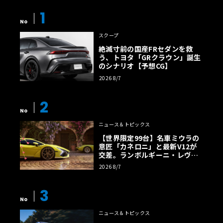
1
No
スクープ
絶滅寸前の国産FRセダンを救
う、トヨタ「GRクラウン」誕生
のシナリオ【予想CG】
2026 8/7
2
No
ニュース＆トピックス
【世界限定99台】名車ミウラの
意匠「カネロニ」と最新V12が
交差。ランボルギーニ・レヴエ
ルトに60周年記念車が登場
2026 8/7
3
No
ニュース＆トピックス