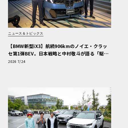
ニュース＆トピックス
【BMW新型iX3】航続906kmのノイエ・クラッ
セ第1弾BEV。日本戦略と中村敬斗が語る「駆け
ぬける歓び」
2026 7/24