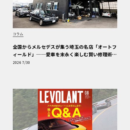
コラム
全国からメルセデスが集う埼玉の名店「オートフ
ィールド」──愛車を末永く楽しむ賢い修理術
と、プロがフックス製オイルを選ぶ理由〈PR〉
2026 7/30