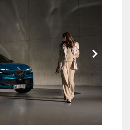
他
ス
トヨタ
日産
スバル
マツダ
ダイハツ
スズキ
他