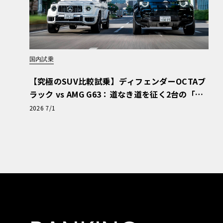
国内試乗
【究極のSUV比較試乗】ディフェンダーOCTAブ
ラック vs AMG G63：道なき道を征く2台の「対
極的アプローチ」
2026 7/1