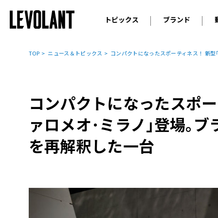
トピックス
ブランド
輸入車
アウデ
ニュース
TOP
ニュース＆トピックス
コンパクトになったスポーティネス！ 新型
スクープ
メルセ
試乗
アルピ
コラム
コンパクトになったスポー
プジョ
アルフ
ァロメオ･ミラノ｣登場｡
ランボ
を再解釈した一台
ベント
ランド
MINI
ボルボ
ジープ