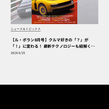
ニュース＆トピックス
【ル・ボラン8月号】クルマ好きの「？」が
「！」に変わる！ 最新テクノロジーも紐解く
「輸入車Q&A」
2026 6/25