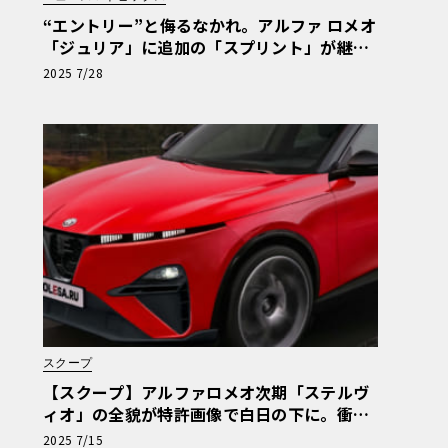
“エントリー”と侮るなかれ。アルファ ロメオ
「ジュリア」に追加の「スプリント」が継承
する卓越したハンドリングの神髄
2025 7/28
スクープ
【スクープ】アルファロメオ次期「ステルヴ
ィオ」の全貌が特許画像で白日の下に。衝撃
の前後マスク、伝統と革新のデザインを完全
2025 7/15