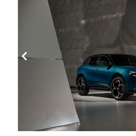
BYD
その
国産車
レクサ
ホンダ
三菱
光岡
その