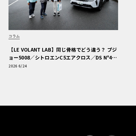
コラム
【LE VOLANT LAB】同じ骨格でどう違う？ プジ
ョー5008／シトロエンC5エアクロス／DS Nº4
読者一気乗りレポート
2026 6/24