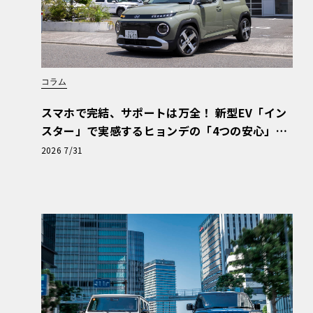
コラム
スマホで完結、サポートは万全！ 新型EV「イン
スター」で実感するヒョンデの「4つの安心」
【第1回・ヒョンデ6つの疑問：Why? Hyunda
2026 7/31
i?】〈PR〉