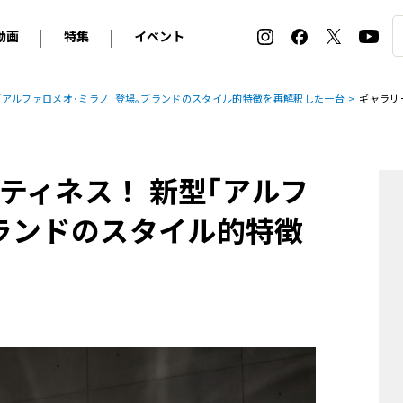
動画
特集
イベント
ィ
BMW
アルピナ
オリジナル動画
2026 サマータイヤ＆ホイール バイヤーズガイド
ル・ボラン カーズ・ミート2026横浜
｢アルファロメオ･ミラノ｣登場｡ブランドのスタイル的特徴を再解釈した一台
ギャラリ
2025-2026 冬 スタッドレス＆ウインタータイヤ バイヤ
SNOW EXPERIENCE in TOGAKUSHI SKI FIE
デス・ベンツ
ポルシェ
フォルクスワーゲン
ホイールカタログ2025-2026冬
EV:LIFE FUTAKO TAMAGAWA 2026
ーヌ
シトロエン
DSオートモビル
ホイールカタログ
EV:LIFE KOBE 2025
ティネス！ 新型｢アルフ
ー
ルノー
アバルト
タイヤ特集
ル・ボラン カーズ・ミート2025横浜
ァ・ロメオ
フェラーリ
フィアット
ブランドのスタイル的特徴
ルギーニ
マセラティ
アストン・マーティン
レー
ケータハム
ジャガー
ローバー
ロータス
マクラーレン
モーガン
ロールス・ロイス
キャデラック
シボレー
テスラ
ヒョンデ