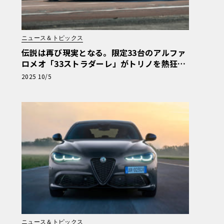
ニュース＆トピックス
伝説は再び現実となる。限定33台のアルファ
ロメオ「33ストラダーレ」がトリノを熱狂さ
せた3日間
2025 10/5
ニュース＆トピックス