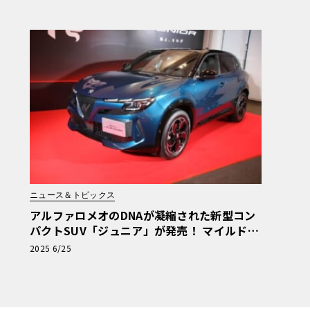
予想
ニュース＆トピックス
アルファロメオのDNAが凝縮された新型コン
パクトSUV「ジュニア」が発売！ マイルドハ
イブリッドとピュアEVの2種類がラインアッ
2025 6/25
プ