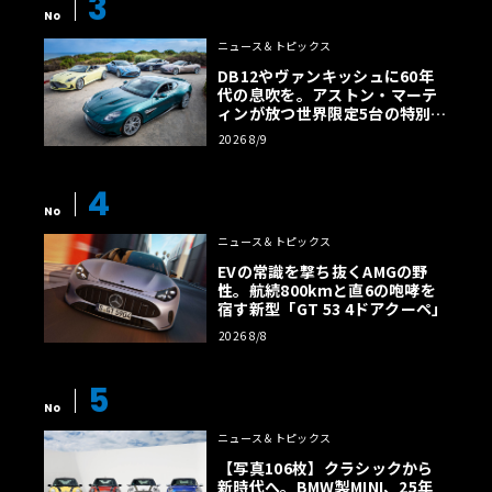
3
No
ニュース＆トピックス
DB12やヴァンキッシュに60年
代の息吹を。アストン・マーテ
ィンが放つ世界限定5台の特別コ
レクション
2026 8/9
4
No
ニュース＆トピックス
EVの常識を撃ち抜くAMGの野
性。航続800kmと直6の咆哮を
宿す新型「GT 53 4ドアクーペ」
2026 8/8
5
No
ニュース＆トピックス
【写真106枚】クラシックから
新時代へ。BMW製MINI、25年