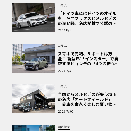
コラム
「ドイツ車にはドイツのオイル
を」名門フックスとメルセデス
の深い縁。名店が推す公認の安
心と、Cクラスで味わうシルキー
2026 8/6
な走り〈PR〉
コラム
スマホで完結、サポートは万
全！ 新型EV「インスター」で実
感するヒョンデの「4つの安心」
【第1回・ヒョンデ6つの疑問：
2026 7/31
Why? Hyundai?】〈PR〉
コラム
全国からメルセデスが集う埼玉
の名店「オートフィールド」─
─愛車を末永く楽しむ賢い修理
術と、プロがフックス製オイル
2026 7/30
を選ぶ理由〈PR〉
国内試乗