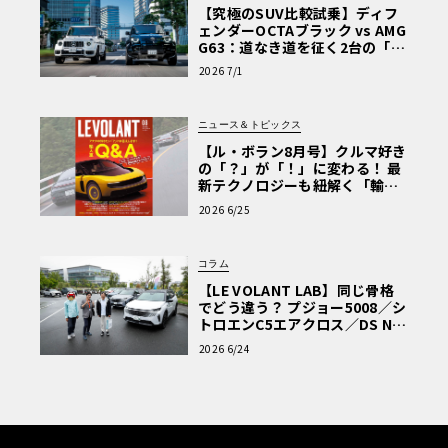
【究極のSUV比較試乗】ディフ
ェンダーOCTAブラック vs AMG
G63：道なき道を征く2台の「対
極的アプローチ」
2026 7/1
ニュース＆トピックス
【ル・ボラン8月号】クルマ好き
の「？」が「！」に変わる！ 最
新テクノロジーも紐解く「輸入
車Q&A」
2026 6/25
コラム
【LE VOLANT LAB】同じ骨格
でどう違う？ プジョー5008／シ
トロエンC5エアクロス／DS Nº4
読者一気乗りレポート
2026 6/24