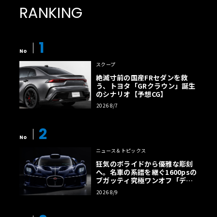
RANKING
1
No
スクープ
絶滅寸前の国産FRセダンを救
う、トヨタ「GRクラウン」誕生
のシナリオ【予想CG】
2026 8/7
2
No
ニュース＆トピックス
狂気のボライドから優雅な彫刻
へ。名車の系譜を継ぐ1600psの
ブガッティ究極ワンオフ「デス
トリエ」
2026 8/9