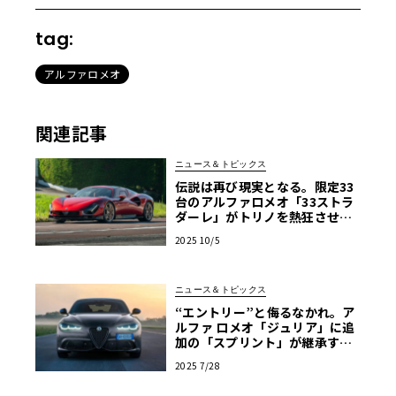
tag:
アルファロメオ
関連記事
ニュース＆トピックス
伝説は再び現実となる。限定33
台のアルファロメオ「33ストラ
ダーレ」がトリノを熱狂させた3
日間
2025 10/5
ニュース＆トピックス
“エントリー”と侮るなかれ。ア
ルファ ロメオ「ジュリア」に追
加の「スプリント」が継承する
卓越したハンドリングの神髄
2025 7/28