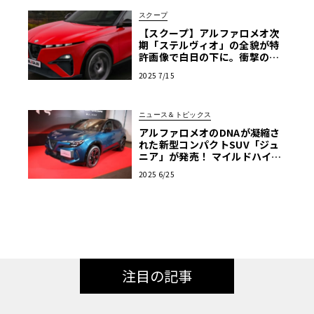
スクープ
【スクープ】アルファロメオ次
期「ステルヴィオ」の全貌が特
許画像で白日の下に。衝撃の前
後マスク、伝統と革新のデザイ
2025 7/15
ンを完全予想
ニュース＆トピックス
アルファロメオのDNAが凝縮さ
れた新型コンパクトSUV「ジュ
ニア」が発売！ マイルドハイブ
リッドとピュアEVの2種類がラ
2025 6/25
インアップ
注目の記事