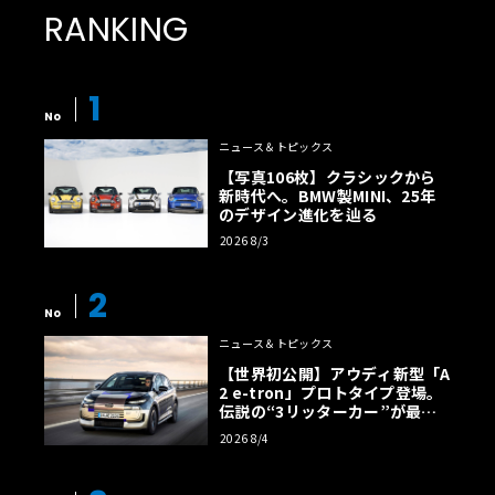
RANKING
1
No
ニュース＆トピックス
【写真106枚】クラシックから
新時代へ。BMW製MINI、25年
のデザイン進化を辿る
2026 8/3
2
No
ニュース＆トピックス
【世界初公開】アウディ新型「A
2 e-tron」プロトタイプ登場。
伝説の“3リッターカー”が最高
効率エントリーBEVとして復活
2026 8/4
【画像38枚】