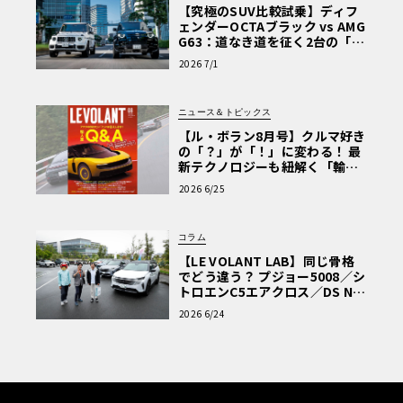
【究極のSUV比較試乗】ディフ
ェンダーOCTAブラック vs AMG
G63：道なき道を征く2台の「対
極的アプローチ」
2026 7/1
ニュース＆トピックス
【ル・ボラン8月号】クルマ好き
の「？」が「！」に変わる！ 最
新テクノロジーも紐解く「輸入
車Q&A」
2026 6/25
コラム
【LE VOLANT LAB】同じ骨格
でどう違う？ プジョー5008／シ
トロエンC5エアクロス／DS Nº4
読者一気乗りレポート
2026 6/24