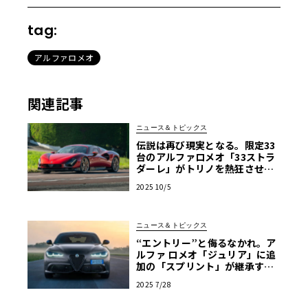
tag:
アルファロメオ
関連記事
ニュース＆トピックス
伝説は再び現実となる。限定33
台のアルファロメオ「33ストラ
ダーレ」がトリノを熱狂させた3
日間
2025 10/5
ニュース＆トピックス
“エントリー”と侮るなかれ。ア
ルファ ロメオ「ジュリア」に追
加の「スプリント」が継承する
卓越したハンドリングの神髄
2025 7/28