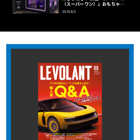
（スーパーワン）」おもちゃ箱
ツアーの全貌
2026 8/5