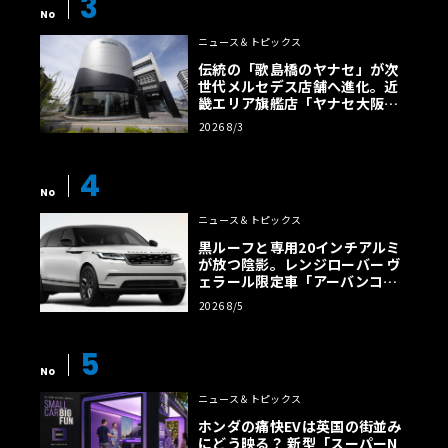
3
No
ニュース＆トピックス
伝統の「歌島橋のヤナセ」が次
世代メルセデス店舗へ進化。近
畿エリア旗艦店「ヤナセ大阪支
店」がリニューアル
2026 8/3
4
No
ニュース＆トピックス
黒ルーフと専用20インチアルミ
が放つ陰影。レンジローバー ヴ
ェラール限定車「アーバンコン
トラスト・エディション」登場
2026 8/5
5
No
ニュース＆トピックス
ホンダの痛快EVは英国の街並み
にどう映る？ 新型「スーパーN