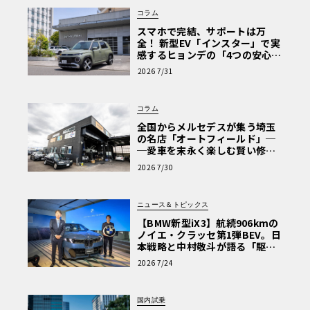
コラム
スマホで完結、サポートは万
全！ 新型EV「インスター」で実
感するヒョンデの「4つの安心」
【第1回・ヒョンデ6つの疑問：
2026 7/31
Why? Hyundai?】〈PR〉
コラム
全国からメルセデスが集う埼玉
の名店「オートフィールド」─
─愛車を末永く楽しむ賢い修理
術と、プロがフックス製オイル
2026 7/30
を選ぶ理由〈PR〉
ニュース＆トピックス
【BMW新型iX3】航続906kmの
ノイエ・クラッセ第1弾BEV。日
本戦略と中村敬斗が語る「駆け
ぬける歓び」
2026 7/24
国内試乗