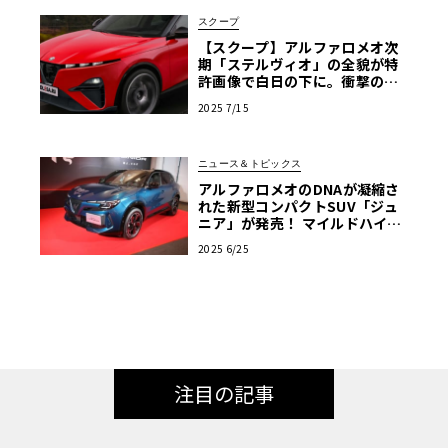
スクープ
【スクープ】アルファロメオ次
期「ステルヴィオ」の全貌が特
許画像で白日の下に。衝撃の前
後マスク、伝統と革新のデザイ
2025 7/15
ンを完全予想
ニュース＆トピックス
アルファロメオのDNAが凝縮さ
れた新型コンパクトSUV「ジュ
ニア」が発売！ マイルドハイブ
リッドとピュアEVの2種類がラ
2025 6/25
インアップ
注目の記事