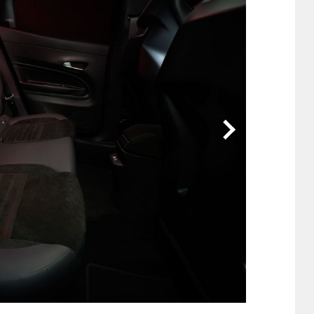
他
ス
トヨタ
日産
スバル
マツダ
ダイハツ
スズキ
他