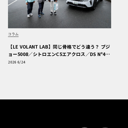
コラム
【LE VOLANT LAB】同じ骨格でどう違う？ プジ
ョー5008／シトロエンC5エアクロス／DS Nº4
読者一気乗りレポート
2026 6/24