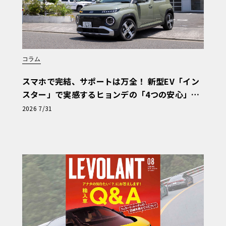
コラム
スマホで完結、サポートは万全！ 新型EV「イン
スター」で実感するヒョンデの「4つの安心」
【第1回・ヒョンデ6つの疑問：Why? Hyunda
2026 7/31
i?】〈PR〉