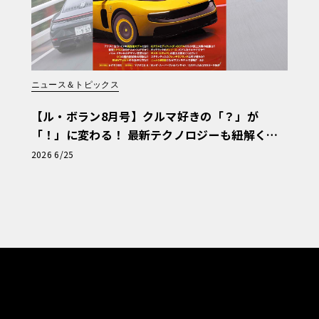
ニュース＆トピックス
【ル・ボラン8月号】クルマ好きの「？」が
「！」に変わる！ 最新テクノロジーも紐解く
「輸入車Q&A」
2026 6/25