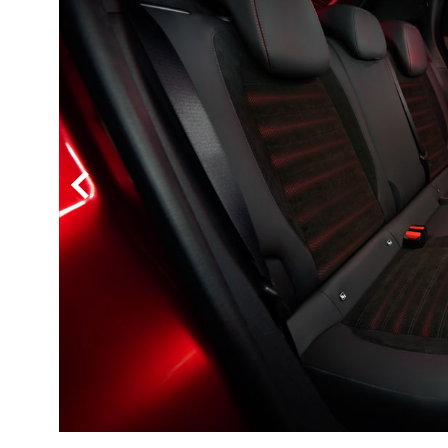
BYD
その
国産車
レクサ
ホンダ
三菱
光岡
その