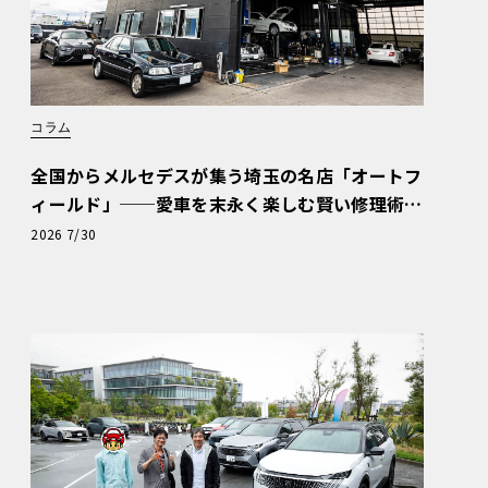
コラム
全国からメルセデスが集う埼玉の名店「オートフ
ィールド」──愛車を末永く楽しむ賢い修理術
と、プロがフックス製オイルを選ぶ理由〈PR〉
2026 7/30