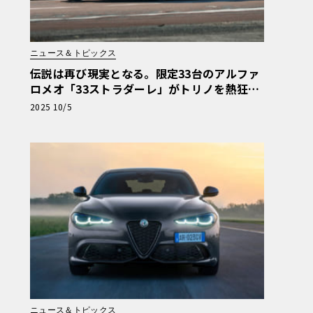
ニュース＆トピックス
伝説は再び現実となる。限定33台のアルファ
ロメオ「33ストラダーレ」がトリノを熱狂さ
せた3日間
2025 10/5
ニュース＆トピックス