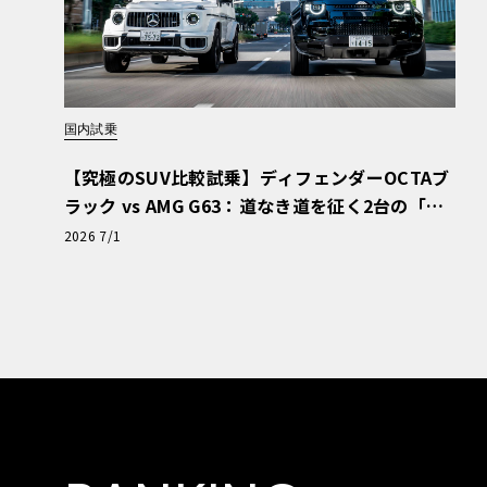
国内試乗
【究極のSUV比較試乗】ディフェンダーOCTAブ
ラック vs AMG G63：道なき道を征く2台の「対
極的アプローチ」
2026 7/1