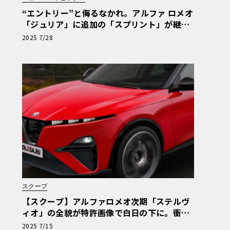
“エントリー”と侮るなかれ。アルファ ロメオ
「ジュリア」に追加の「スプリント」が継承
する卓越したハンドリングの神髄
2025 7/28
スクープ
【スクープ】アルファロメオ次期「ステルヴ
ィオ」の全貌が特許画像で白日の下に。衝撃
の前後マスク、伝統と革新のデザインを完全
2025 7/15