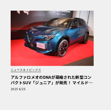
予想
ニュース＆トピックス
アルファロメオのDNAが凝縮された新型コン
パクトSUV「ジュニア」が発売！ マイルドハ
イブリッドとピュアEVの2種類がラインアッ
2025 6/25
プ