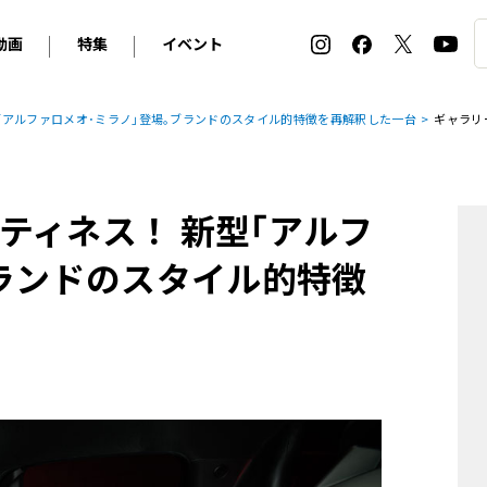
動画
特集
イベント
ィ
BMW
アルピナ
オリジナル動画
2026 サマータイヤ＆ホイール バイヤーズガイド
ル・ボラン カーズ・ミート2026横浜
｢アルファロメオ･ミラノ｣登場｡ブランドのスタイル的特徴を再解釈した一台
ギャラリ
2025-2026 冬 スタッドレス＆ウインタータイヤ バイヤ
SNOW EXPERIENCE in TOGAKUSHI SKI FIE
デス・ベンツ
ポルシェ
フォルクスワーゲン
ホイールカタログ2025-2026冬
EV:LIFE FUTAKO TAMAGAWA 2026
ーヌ
シトロエン
DSオートモビル
ホイールカタログ
EV:LIFE KOBE 2025
ティネス！ 新型｢アルフ
ー
ルノー
アバルト
タイヤ特集
ル・ボラン カーズ・ミート2025横浜
ァ・ロメオ
フェラーリ
フィアット
ブランドのスタイル的特徴
ルギーニ
マセラティ
アストン・マーティン
レー
ケータハム
ジャガー
ローバー
ロータス
マクラーレン
モーガン
ロールス・ロイス
キャデラック
シボレー
テスラ
ヒョンデ