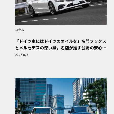
コラム
「ドイツ車にはドイツのオイルを」名門フックス
とメルセデスの深い縁。名店が推す公認の安心
と、Cクラスで味わうシルキーな走り〈PR〉
2026 8/6