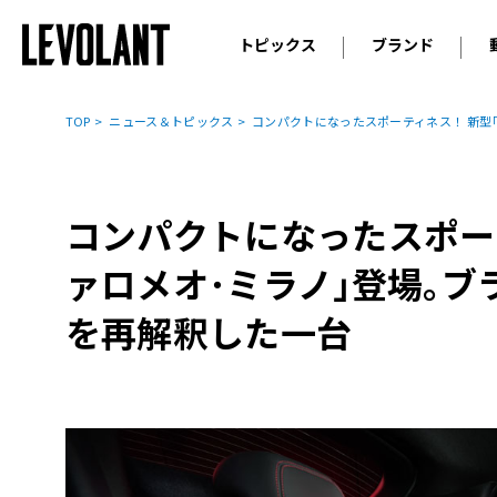
トピックス
ブランド
輸入車
アウデ
ニュース
TOP
ニュース＆トピックス
コンパクトになったスポーティネス！ 新型
スクープ
メルセ
試乗
アルピ
コラム
コンパクトになったスポー
プジョ
アルフ
ァロメオ･ミラノ｣登場｡
ランボ
を再解釈した一台
ベント
ランド
MINI
ボルボ
ジープ