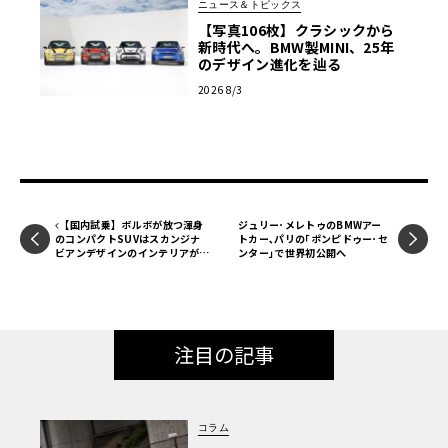
ニュース＆トピックス
かつ上質な空間が提供されることは間違いない。
【写真106枚】クラシックから
新時代へ。BMW製MINI、25年
のデザイン進化を辿る
注目の心臓部だが、ライバルのメルセデスAMGがV8から直
2026 8/3
列6気筒や直列4気筒へダウンサイジングしたのに対し、BM
WはV8をキープ、電気ブーストを投入する予定だ。
噂によると、「XMラベルレッド」の4.4L V8プラグインハイ
ブリッドを流用、ラベルレッドでは最高出力748psを発揮
【国内試乗】ボルボが放つ渾身
ジュリー･メレトゥのBMWアー
のコンパクトSUVはスカンジナ
トカー､パリの｢ポンピドゥー･セ
するが、M5ではデチューンされ最高出力728psを発揮する
ビアンデザインのインテリアが大
ンター｣で世界初公開へ
が、最大トルクに関しては、1,030NmとM5がわずかに上
のお気に入り！「ボルボ EX30」
回る。これが事実なら、先代の「M5 CS」よりなんと102p
sも上回る狂気のスペックと言える。また電動「i5 M60」の
最高出力601ps、「i7 M70」の659psをも凌駕、同ブランド
注目の記事
最強セダンに名乗りを上げることになるのだ。
BMWセダンの歴史を塗り替える新型「M5」のワールドプ
コラム