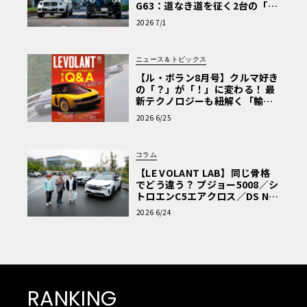
G63：道なき道を征く2台の「対
極的アプローチ」
2026 7/1
ニュース＆トピックス
【ル・ボラン8月号】クルマ好き
の「？」が「！」に変わる！ 最
新テクノロジーも紐解く「輸入
車Q&A」
2026 6/25
コラム
【LE VOLANT LAB】同じ骨格
でどう違う？ プジョー5008／シ
トロエンC5エアクロス／DS Nº4
読者一気乗りレポート
2026 6/24
RANKING