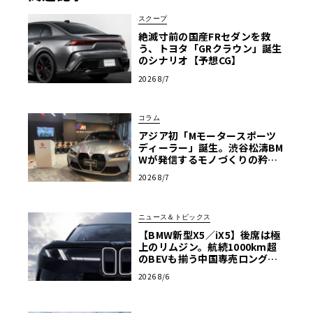
グリルは、上部が閉じられている。バンパーでは、冷却の
スクープ
ためにエンジンに大量の空気を供給する台形インテークを
絶滅寸前の国産FRセダンを救
装備、両端の垂直エアベントはホイールでの乱気流を防ぐ
う、トヨタ「GRクラウン」誕生
エアカーテンの役割を果たす。
のシナリオ【予想CG】
2026 8/7
ワイド化されたタイヤハウスには、フロントに巨大な20イ
コラム
ンチのアロイホイール、リアに21インチのホイールが収納
アジア初「Mモータースポーツ
されており、ドリルドディスク、青いブレーキキャリパー
ディーラー」誕生。渋谷松濤BM
が見えている。
Wが発信するモノづくりの矜持
【木下隆之コラム】
2026 8/7
リアセクションに移ると、トランクリッド上にスリムなス
ポイラーを装備、リアバンパーのインテークは、フロント
ニュース＆トピックス
の台形デザインを再現しているほか、クワッドエキゾース
【BMW新型X5／iX5】後席は極
上のリムジン。航続1000km超
トパイプがインストールされている。
のBEVも揃う中国専売ロング仕
様の全貌
2026 8/6
キャビン内のレイアウトは新型5シリーズと共有するが、カ
ーボンファイバートリムを備えたシートなど、スポーティ