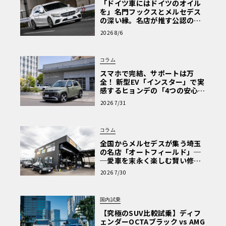
レミアは、2024年内と予想されている。
「ドイツ車にはドイツのオイル
を」名門フックスとメルセデス
の深い縁。名店が推す公認の安
心と、Cクラスで味わうシルキー
2026 8/6
な走り〈PR〉
コラム
スマホで完結、サポートは万
全！ 新型EV「インスター」で実
感するヒョンデの「4つの安心」
【第1回・ヒョンデ6つの疑問：
2026 7/31
Why? Hyundai?】〈PR〉
コラム
全国からメルセデスが集う埼玉
の名店「オートフィールド」─
─愛車を末永く楽しむ賢い修理
術と、プロがフックス製オイル
2026 7/30
を選ぶ理由〈PR〉
国内試乗
【究極のSUV比較試乗】ディフ
ェンダーOCTAブラック vs AMG