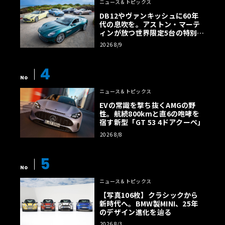
ニュース＆トピックス
DB12やヴァンキッシュに60年
代の息吹を。アストン・マーテ
ィンが放つ世界限定5台の特別コ
レクション
2026 8/9
4
No
ニュース＆トピックス
EVの常識を撃ち抜くAMGの野
性。航続800kmと直6の咆哮を
宿す新型「GT 53 4ドアクーペ」
2026 8/8
5
No
ニュース＆トピックス
【写真106枚】クラシックから
新時代へ。BMW製MINI、25年
のデザイン進化を辿る
2026 8/3