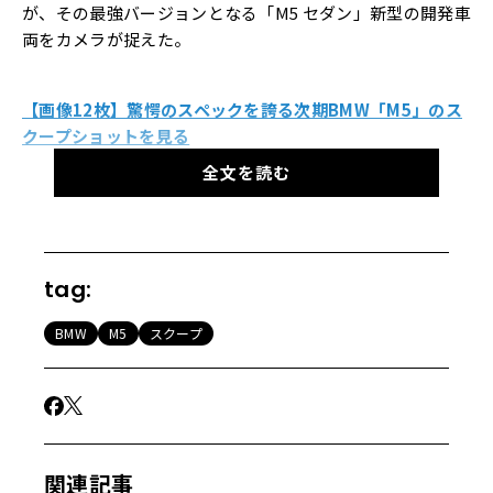
が、その最強バージョンとなる「M5 セダン」新型の開発車
両をカメラが捉えた。
【画像12枚】驚愕のスペックを誇る次期BMW「M5」のス
クープショットを見る
全文を読む
同ブランドは直近18ヶ月、サルーンよりもワゴン「M5ツー
リング」の開発に重点を置いてきたが、久しぶりに最高の
スパイショットを撮影することができた。
tag:
捉えたプロトタイプは、一気にカモフラージュが削ぎ落と
BMW
M5
スクープ
され、M5の新機能がより明確に確認できるようになってい
る。
アグレッシブさはフロントエンドが特に顕著で、ヘッドラ
イトはビニールカバーが剥がされ、丸みを帯びたキドニー
関連記事