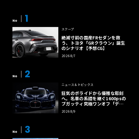
1
No
スクープ
絶滅寸前の国産FRセダンを救
う、トヨタ「GRクラウン」誕生
のシナリオ【予想CG】
2026 8/7
2
No
ニュース＆トピックス
狂気のボライドから優雅な彫刻
へ。名車の系譜を継ぐ1600psの
ブガッティ究極ワンオフ「デス
トリエ」
2026 8/9
3
No