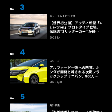
3
No
ニュース＆トピックス
【世界初公開】アウディ新型「A
2 e-tron」プロトタイプ登場。
伝説の“3リッターカー”が最高
効率エントリーBEVとして復活
2026 8/4
【画像38枚】
4
No
スクープ
アルファード一強への回答。ホ
ンダが開発と噂される次期フラ
ッグシップミニバン、800万円
超の勝算【予想CG】
2026 7/31
5
No
海外試乗