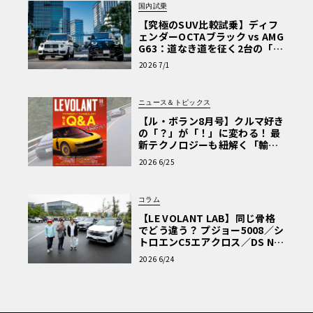
国内試乗
【究極のSUV比較試乗】ディフ
ェンダーOCTAブラック vs AMG
G63：道なき道を征く2台の「対
極的アプローチ」
2026 7/1
ニュース＆トピックス
【ル・ボラン8月号】クルマ好き
の「？」が「！」に変わる！ 最
新テクノロジーも紐解く「輸入
車Q&A」
2026 6/25
コラム
【LE VOLANT LAB】同じ骨格
でどう違う？ プジョー5008／シ
トロエンC5エアクロス／DS Nº4
読者一気乗りレポート
2026 6/24