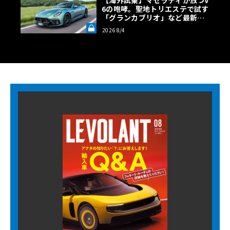
【海外試乗】マセラティが放つV
6の咆哮。聖地トリエステで試す
「グランカブリオ」など最新ト
ロフェオ3台の官能評価《LE VO
2026 8/4
LANT LAB》