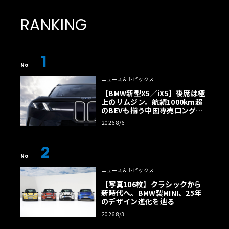
RANKING
1
No
ニュース＆トピックス
【BMW新型X5／iX5】後席は極
上のリムジン。航続1000km超
のBEVも揃う中国専売ロング仕
様の全貌
2026 8/6
2
No
ニュース＆トピックス
【写真106枚】クラシックから
新時代へ。BMW製MINI、25年
のデザイン進化を辿る
2026 8/3