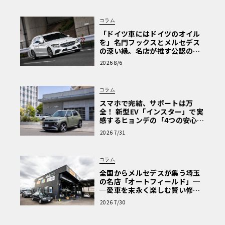
コラム
「ドイツ車にはドイツのオイル
を」名門フックスとメルセデス
の深い縁。名店が推す公認の安
心と、Cクラスで味わうシルキー
2026 8/6
な走り〈PR〉
コラム
スマホで完結、サポートは万
全！ 新型EV「インスター」で実
感するヒョンデの「4つの安心」
【第1回・ヒョンデ6つの疑問：
2026 7/31
Why? Hyundai?】〈PR〉
コラム
全国からメルセデスが集う埼玉
の名店「オートフィールド」─
─愛車を末永く楽しむ賢い修理
術と、プロがフックス製オイル
2026 7/30
を選ぶ理由〈PR〉