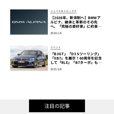
ニュース＆トピックス
【2026年、新体制へ】BMWア
ルピナ、継承と革新のその先
へ。「究極の愛好家」に約束す
る、深化したラグジュアリー
2026 1/4
イベント
「B3GT」「D3 Sツーリング」
「XB7」を展示！60周年を記念
して「RLE」「B7ターボ」も！
BMWアルピナ・ブース出展情報
2025 5/9
【ル・ボラン カーズミート2025
横浜】
注目の記事