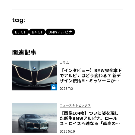
tag:
B3 GT
B4 GT
BMWアルピナ
関連記事
コラム
【インタビュー】BMW完全傘下
でアルピナはどう変わる？ 新デ
ザイン統括M・ミッソーニが明
かす「ビジョンBMWアルピナ」
2026 7/2
の真意《LE VOLANT LAB》
ニュース＆トピックス
【画像104枚】ついに姿を現し
た新生BMWアルピナ。ロール
ス・ロイスへ連なる「孤高の美
学」を目撃せよ
2026 5/19