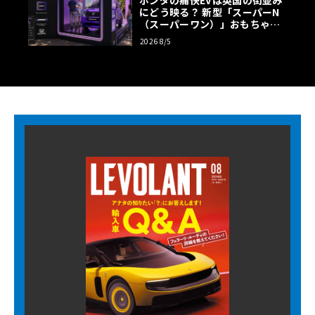
ホンダの痛快EVは英国の街並み
にどう映る？ 新型「スーパーN
（スーパーワン）」おもちゃ箱
ツアーの全貌
2026 8/5