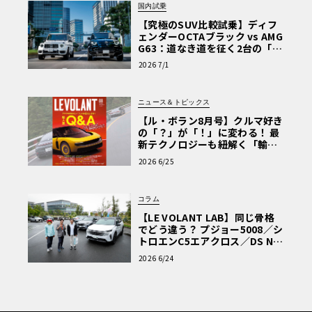
国内試乗
【究極のSUV比較試乗】ディフ
ェンダーOCTAブラック vs AMG
G63：道なき道を征く2台の「対
極的アプローチ」
2026 7/1
ニュース＆トピックス
【ル・ボラン8月号】クルマ好き
の「？」が「！」に変わる！ 最
新テクノロジーも紐解く「輸入
車Q&A」
2026 6/25
コラム
【LE VOLANT LAB】同じ骨格
でどう違う？ プジョー5008／シ
トロエンC5エアクロス／DS Nº4
読者一気乗りレポート
2026 6/24