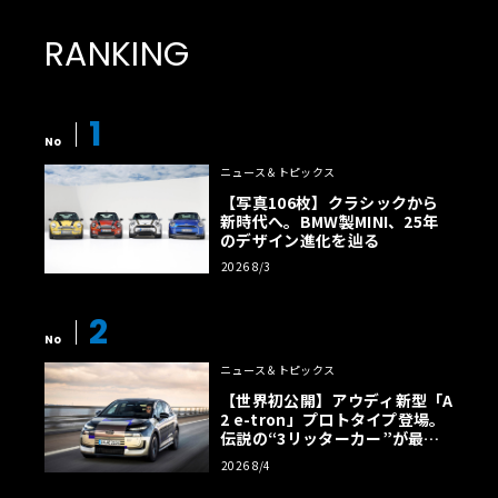
RANKING
1
No
ニュース＆トピックス
【写真106枚】クラシックから
新時代へ。BMW製MINI、25年
のデザイン進化を辿る
2026 8/3
2
No
ニュース＆トピックス
【世界初公開】アウディ新型「A
2 e-tron」プロトタイプ登場。
伝説の“3リッターカー”が最高
効率エントリーBEVとして復活
2026 8/4
【画像38枚】