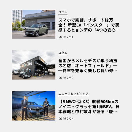
コラム
スマホで完結、サポートは万
全！ 新型EV「インスター」で実
感するヒョンデの「4つの安心」
【第1回・ヒョンデ6つの疑問：
2026 7/31
Why? Hyundai?】〈PR〉
コラム
全国からメルセデスが集う埼玉
の名店「オートフィールド」─
─愛車を末永く楽しむ賢い修理
術と、プロがフックス製オイル
2026 7/30
を選ぶ理由〈PR〉
ニュース＆トピックス
【BMW新型iX3】航続906kmの
ノイエ・クラッセ第1弾BEV。日
本戦略と中村敬斗が語る「駆け
ぬける歓び」
2026 7/24