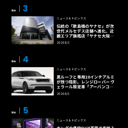
3
No
ニュース＆トピックス
伝統の「歌島橋のヤナセ」が次
世代メルセデス店舗へ進化。近
畿エリア旗艦店「ヤナセ大阪支
店」がリニューアル
2026 8/3
4
No
ニュース＆トピックス
黒ルーフと専用20インチアルミ
が放つ陰影。レンジローバー ヴ
ェラール限定車「アーバンコン
トラスト・エディション」登場
2026 8/5
5
No
ニュース＆トピックス