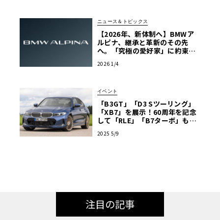
ニュース＆トピックス
【2026年、新体制へ】BMWア
ルピナ、継承と革新のその先
へ。「究極の愛好家」に約束す
る、深化したラグジュアリー
2026 1/4
イベント
「B3GT」「D3 Sツーリング」
「XB7」を展示！60周年を記念
して「RLE」「B7ターボ」も！
BMWアルピナ・ブース出展情報
2025 5/9
【ル・ボラン カーズミート2025
横浜】
注目の記事