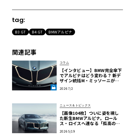
tag:
B3 GT
B4 GT
BMWアルピナ
関連記事
コラム
【インタビュー】BMW完全傘下
でアルピナはどう変わる？ 新デ
ザイン統括M・ミッソーニが明
かす「ビジョンBMWアルピナ」
2026 7/2
の真意《LE VOLANT LAB》
ニュース＆トピックス
【画像104枚】ついに姿を現し
た新生BMWアルピナ。ロール
ス・ロイスへ連なる「孤高の美
学」を目撃せよ
2026 5/19