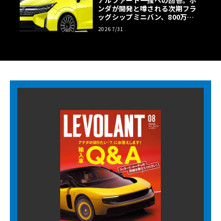
アルファード一強への回答。ホ
ンダが開発と噂される次期フラ
ッグシップミニバン、800万円
超の勝算【予想CG】
2026 7/31