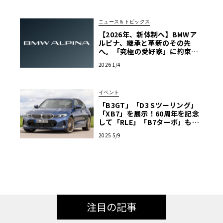
ニュース＆トピックス
【2026年、新体制へ】BMWア
ルピナ、継承と革新のその先
へ。「究極の愛好家」に約束す
る、深化したラグジュアリー
2026 1/4
イベント
「B3GT」「D3 Sツーリング」
「XB7」を展示！60周年を記念
して「RLE」「B7ターボ」も！
BMWアルピナ・ブース出展情報
2025 5/9
【ル・ボラン カーズミート2025
横浜】
注目の記事