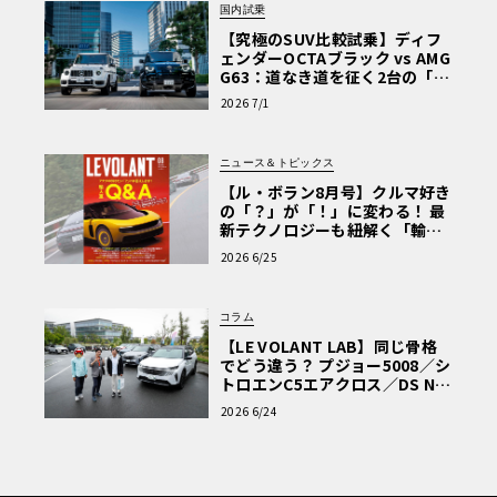
国内試乗
【究極のSUV比較試乗】ディフ
ェンダーOCTAブラック vs AMG
G63：道なき道を征く2台の「対
極的アプローチ」
2026 7/1
ニュース＆トピックス
【ル・ボラン8月号】クルマ好き
の「？」が「！」に変わる！ 最
新テクノロジーも紐解く「輸入
車Q&A」
2026 6/25
コラム
【LE VOLANT LAB】同じ骨格
でどう違う？ プジョー5008／シ
トロエンC5エアクロス／DS Nº4
読者一気乗りレポート
2026 6/24