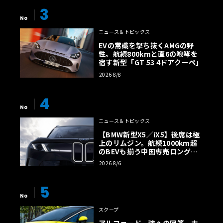
3
No
ニュース＆トピックス
EVの常識を撃ち抜くAMGの野
性。航続800kmと直6の咆哮を
宿す新型「GT 53 4ドアクーペ」
2026 8/8
4
No
ニュース＆トピックス
【BMW新型X5／iX5】後席は極
上のリムジン。航続1000km超
のBEVも揃う中国専売ロング仕
様の全貌
2026 8/6
5
No
スクープ