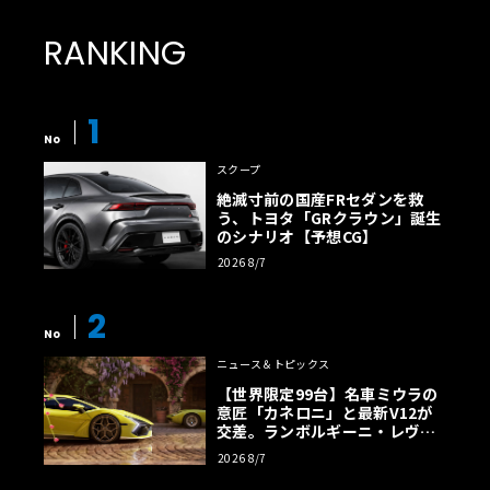
RANKING
1
No
スクープ
絶滅寸前の国産FRセダンを救
う、トヨタ「GRクラウン」誕生
のシナリオ【予想CG】
2026 8/7
2
No
ニュース＆トピックス
【世界限定99台】名車ミウラの
意匠「カネロニ」と最新V12が
交差。ランボルギーニ・レヴエ
ルトに60周年記念車が登場
2026 8/7