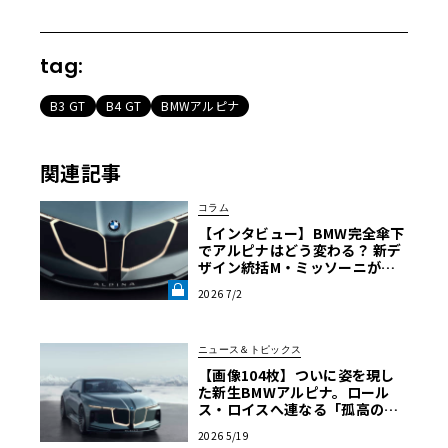
tag:
B3 GT
B4 GT
BMWアルピナ
関連記事
コラム
【インタビュー】BMW完全傘下
でアルピナはどう変わる？ 新デ
ザイン統括M・ミッソーニが明
かす「ビジョンBMWアルピナ」
2026 7/2
の真意《LE VOLANT LAB》
ニュース＆トピックス
【画像104枚】ついに姿を現し
た新生BMWアルピナ。ロール
ス・ロイスへ連なる「孤高の美
学」を目撃せよ
2026 5/19