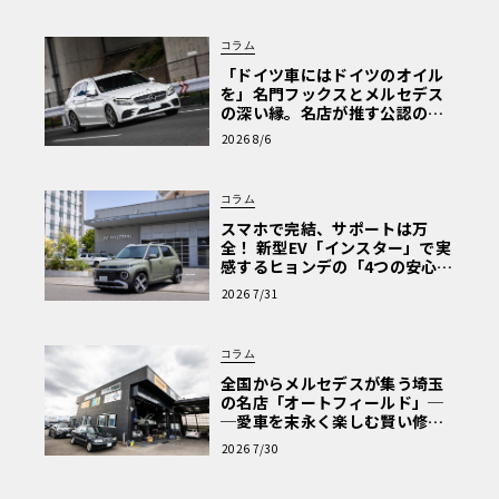
コラム
「ドイツ車にはドイツのオイル
を」名門フックスとメルセデス
の深い縁。名店が推す公認の安
心と、Cクラスで味わうシルキー
2026 8/6
な走り〈PR〉
コラム
スマホで完結、サポートは万
全！ 新型EV「インスター」で実
感するヒョンデの「4つの安心」
【第1回・ヒョンデ6つの疑問：
2026 7/31
Why? Hyundai?】〈PR〉
コラム
全国からメルセデスが集う埼玉
の名店「オートフィールド」─
─愛車を末永く楽しむ賢い修理
術と、プロがフックス製オイル
2026 7/30
を選ぶ理由〈PR〉