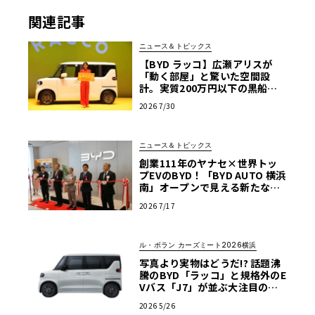
関連記事
ニュース＆トピックス
【BYD ラッコ】広瀬アリスが
「動く部屋」と驚いた空間設
計。実質200万円以下の黒船ス
ーパーハイト軽EVが秘める脅威
2026 7/30
ニュース＆トピックス
創業111年のヤナセ×世界トッ
プEVのBYD！「BYD AUTO 横浜
南」オープンで見える新たなク
ルマ選びの基準
2026 7/17
ル・ボラン カーズミート2026横浜
写真より実物はどうだ!? 話題沸
騰のBYD「ラッコ」と規格外のE
Vバス「J7」が並ぶ大注目のブ
ースは必見【ル・ボラン カーズ
2026 5/26
ミート2026横浜】