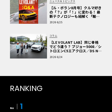
ニュース＆トピックス
【ル・ボラン8月号】クルマ好き
の「？」が「！」に変わる！ 最
新テクノロジーも紐解く「輸入
車Q&A」
2026 6/25
コラム
【LE VOLANT LAB】同じ骨格
でどう違う？ プジョー5008／シ
トロエンC5エアクロス／DS Nº4
読者一気乗りレポート
2026 6/24
RANKING
1
No