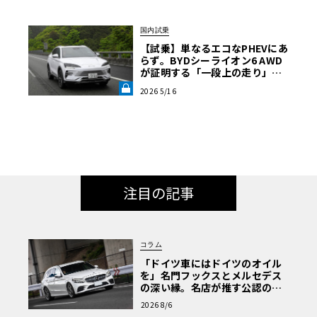
国内試乗
【試乗】単なるエコなPHEVにあ
らず。BYDシーライオン6 AWD
が証明する「一段上の走り」と
いう真価《LE VOLANT LAB》
2026 5/16
注目の記事
コラム
「ドイツ車にはドイツのオイル
を」名門フックスとメルセデス
の深い縁。名店が推す公認の安
心と、Cクラスで味わうシルキー
2026 8/6
な走り〈PR〉