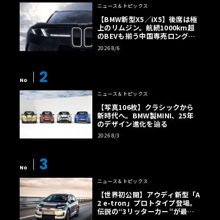
ニュース＆トピックス
【BMW新型X5／iX5】後席は極
上のリムジン。航続1000km超
のBEVも揃う中国専売ロング仕
様の全貌
2026 8/6
2
No
ニュース＆トピックス
【写真106枚】クラシックから
新時代へ。BMW製MINI、25年
のデザイン進化を辿る
2026 8/3
3
No
ニュース＆トピックス
【世界初公開】アウディ新型「A
2 e-tron」プロトタイプ登場。
伝説の“3リッターカー”が最高
効率エントリーBEVとして復活