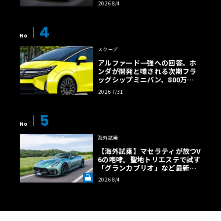
2026 8/4
【画像38枚】
4
No
スクープ
アルファード一強への回答。ホ
ンダが開発と噂される次期フラ
ッグシップミニバン、800万円
超の勝算【予想CG】
2026 7/31
5
No
海外試乗
【海外試乗】マセラティが放つV
6の咆哮。聖地トリエステで試す
「グランカブリオ」など最新ト
ロフェオ3台の官能評価《LE VO
2026 8/4
LANT LAB》