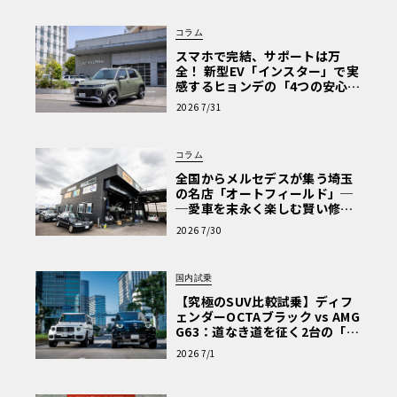
コラム
スマホで完結、サポートは万
全！ 新型EV「インスター」で実
感するヒョンデの「4つの安心」
【第1回・ヒョンデ6つの疑問：
2026 7/31
Why? Hyundai?】〈PR〉
コラム
全国からメルセデスが集う埼玉
の名店「オートフィールド」─
─愛車を末永く楽しむ賢い修理
術と、プロがフックス製オイル
2026 7/30
を選ぶ理由〈PR〉
国内試乗
【究極のSUV比較試乗】ディフ
ェンダーOCTAブラック vs AMG
G63：道なき道を征く2台の「対
極的アプローチ」
2026 7/1