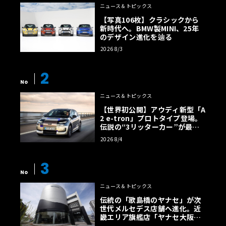
ニュース＆トピックス
【写真106枚】クラシックから
新時代へ。BMW製MINI、25年
のデザイン進化を辿る
2026 8/3
2
No
ニュース＆トピックス
【世界初公開】アウディ新型「A
2 e-tron」プロトタイプ登場。
伝説の“3リッターカー”が最高
効率エントリーBEVとして復活
2026 8/4
【画像38枚】
3
No
ニュース＆トピックス
伝統の「歌島橋のヤナセ」が次
世代メルセデス店舗へ進化。近
畿エリア旗艦店「ヤナセ大阪支
店」がリニューアル