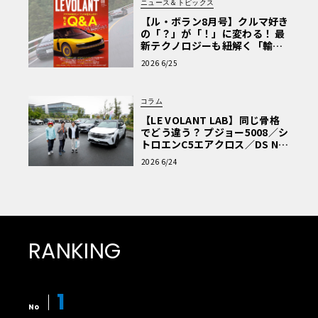
ニュース＆トピックス
【ル・ボラン8月号】クルマ好き
の「？」が「！」に変わる！ 最
新テクノロジーも紐解く「輸入
車Q&A」
2026 6/25
コラム
【LE VOLANT LAB】同じ骨格
でどう違う？ プジョー5008／シ
トロエンC5エアクロス／DS Nº4
読者一気乗りレポート
2026 6/24
RANKING
1
No