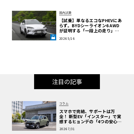
国内試乗
【試乗】単なるエコなPHEVにあ
らず。BYDシーライオン6 AWD
が証明する「一段上の走り」と
いう真価《LE VOLANT LAB》
2026 5/16
注目の記事
コラム
スマホで完結、サポートは万
全！ 新型EV「インスター」で実
感するヒョンデの「4つの安心」
【第1回・ヒョンデ6つの疑問：
2026 7/31
Why? Hyundai?】〈PR〉