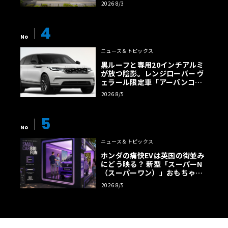
2026 8/3
4
No
ニュース＆トピックス
黒ルーフと専用20インチアルミ
が放つ陰影。レンジローバー ヴ
ェラール限定車「アーバンコン
トラスト・エディション」登場
2026 8/5
5
No
ニュース＆トピックス
ホンダの痛快EVは英国の街並み
にどう映る？ 新型「スーパーN
（スーパーワン）」おもちゃ箱
ツアーの全貌
2026 8/5