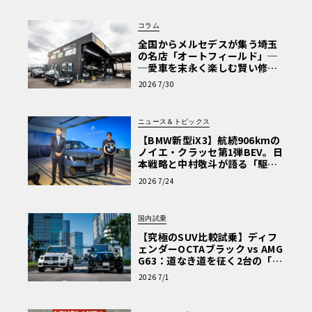
コラム
全国からメルセデスが集う埼玉
の名店「オートフィールド」─
─愛車を末永く楽しむ賢い修理
術と、プロがフックス製オイル
2026 7/30
を選ぶ理由〈PR〉
ニュース＆トピックス
【BMW新型iX3】航続906kmの
ノイエ・クラッセ第1弾BEV。日
本戦略と中村敬斗が語る「駆け
ぬける歓び」
2026 7/24
国内試乗
【究極のSUV比較試乗】ディフ
ェンダーOCTAブラック vs AMG
G63：道なき道を征く2台の「対
極的アプローチ」
2026 7/1