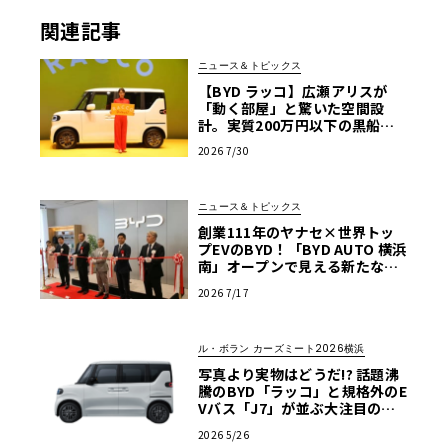
関連記事
ニュース＆トピックス
【BYD ラッコ】広瀬アリスが
「動く部屋」と驚いた空間設
計。実質200万円以下の黒船ス
ーパーハイト軽EVが秘める脅威
2026 7/30
ニュース＆トピックス
創業111年のヤナセ×世界トッ
プEVのBYD！「BYD AUTO 横浜
南」オープンで見える新たなク
ルマ選びの基準
2026 7/17
ル・ボラン カーズミート2026横浜
写真より実物はどうだ!? 話題沸
騰のBYD「ラッコ」と規格外のE
Vバス「J7」が並ぶ大注目のブ
ースは必見【ル・ボラン カーズ
2026 5/26
ミート2026横浜】