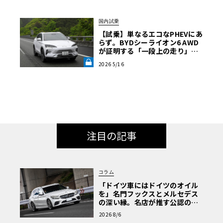
国内試乗
【試乗】単なるエコなPHEVにあ
らず。BYDシーライオン6 AWD
が証明する「一段上の走り」と
いう真価《LE VOLANT LAB》
2026 5/16
注目の記事
コラム
「ドイツ車にはドイツのオイル
を」名門フックスとメルセデス
の深い縁。名店が推す公認の安
心と、Cクラスで味わうシルキー
2026 8/6
な走り〈PR〉