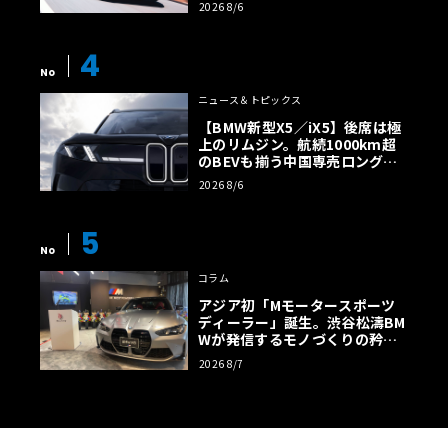
2026 8/6
4
No
ニュース＆トピックス
【BMW新型X5／iX5】後席は極
上のリムジン。航続1000km超
のBEVも揃う中国専売ロング仕
様の全貌
2026 8/6
5
No
コラム
アジア初「Mモータースポーツ
ディーラー」誕生。渋谷松濤BM
Wが発信するモノづくりの矜持
【木下隆之コラム】
2026 8/7