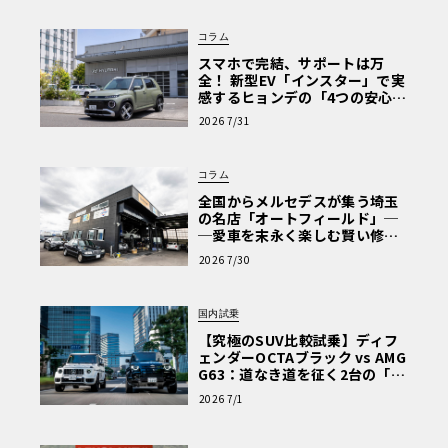
コラム
スマホで完結、サポートは万
全！ 新型EV「インスター」で実
感するヒョンデの「4つの安心」
【第1回・ヒョンデ6つの疑問：
2026 7/31
Why? Hyundai?】〈PR〉
コラム
全国からメルセデスが集う埼玉
の名店「オートフィールド」─
─愛車を末永く楽しむ賢い修理
術と、プロがフックス製オイル
2026 7/30
を選ぶ理由〈PR〉
国内試乗
【究極のSUV比較試乗】ディフ
ェンダーOCTAブラック vs AMG
G63：道なき道を征く2台の「対
極的アプローチ」
2026 7/1