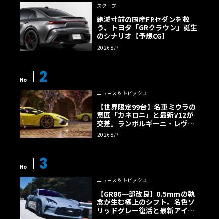
スクープ
絶滅寸前の国産FRセダンを救
う、トヨタ「GRクラウン」誕生
のシナリオ【予想CG】
2026 8/7
2
No
ニュース＆トピックス
【世界限定99台】名車ミウラの
意匠「カネロニ」と最新V12が
交差。ランボルギーニ・レヴエ
ルトに60周年記念車が登場
2026 8/7
3
No
ニュース＆トピックス
【GR86一部改良】0.5mmの執
念が生む極上のシフト。名色ソ
リッドグレー復活と最新アイサ
イトでFRの極みへ