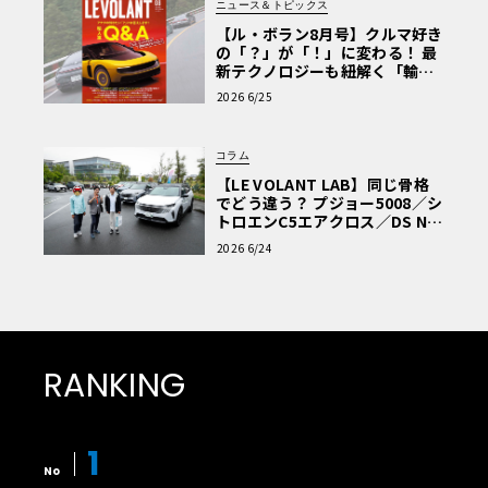
ニュース＆トピックス
【ル・ボラン8月号】クルマ好き
の「？」が「！」に変わる！ 最
新テクノロジーも紐解く「輸入
車Q&A」
2026 6/25
コラム
【LE VOLANT LAB】同じ骨格
でどう違う？ プジョー5008／シ
トロエンC5エアクロス／DS Nº4
読者一気乗りレポート
2026 6/24
RANKING
1
No