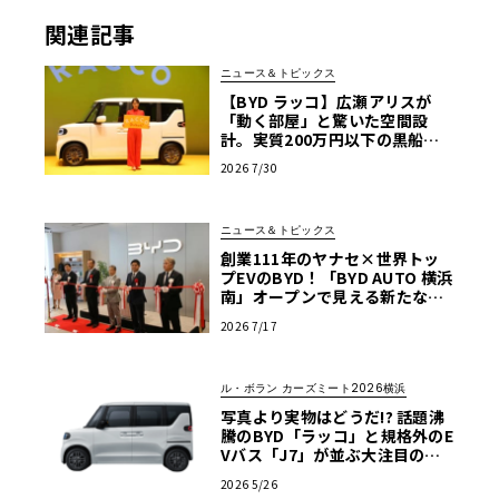
関連記事
ニュース＆トピックス
【BYD ラッコ】広瀬アリスが
「動く部屋」と驚いた空間設
計。実質200万円以下の黒船ス
ーパーハイト軽EVが秘める脅威
2026 7/30
ニュース＆トピックス
創業111年のヤナセ×世界トッ
プEVのBYD！「BYD AUTO 横浜
南」オープンで見える新たなク
ルマ選びの基準
2026 7/17
ル・ボラン カーズミート2026横浜
写真より実物はどうだ!? 話題沸
騰のBYD「ラッコ」と規格外のE
Vバス「J7」が並ぶ大注目のブ
ースは必見【ル・ボラン カーズ
2026 5/26
ミート2026横浜】