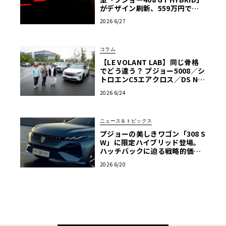
がデザイン刷新、559万円で発
売
2026 6/27
コラム
【LE VOLANT LAB】同じ骨格
でどう違う？ プジョー5008／シ
トロエンC5エアクロス／DS Nº4
読者一気乗りレポート
2026 6/24
ニュース＆トピックス
プジョーの美しきワゴン「308 S
W」に限定ハイブリッド登場。
ハッチバックに迫る戦略的価格
に注目
2026 6/20